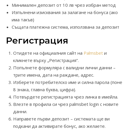
Минимален депозит от 10 лв чрез избран метод
Изпълнени изисквания за залагане на бонуса (ако
има такъв)
Същата платежна система, използвана за депозит
Регистрация
Отидете на официалния сайт на
Palmsbet
и
кликнете върху „Регистрация“.
Попълнете формуляра с валидни лични данни –
трите имена, дата на раждане, адрес.
Изберете потребителско име и силна парола (поне
8 знака, главна буква, цифра).
Потвърдете регистрацията чрез линка в имейла.
Влезте в профила си чрез palmsbet login с новите
данни.
Направете първи депозит – системата ще ви
подкани да активирате бонус, ако желаете.