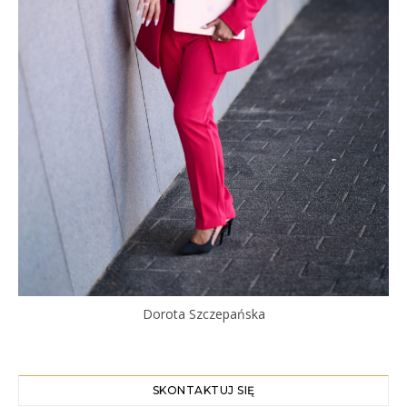
Dorota Szczepańska
SKONTAKTUJ SIĘ