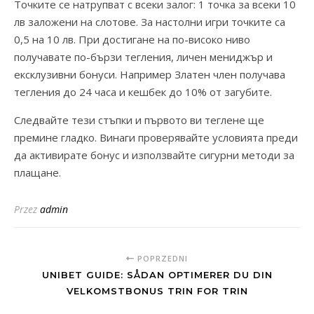
Точките се натрупват с всеки залог: 1 точка за всеки 10
лв заложени на слотове. За настолни игри точките са
0,5 на 10 лв. При достигане на по-високо ниво
получавате по-бързи тегления, личен мениджър и
ексклузивни бонуси. Например Златен член получава
тегления до 24 часа и кешбек до 10% от загубите.
Следвайте тези стъпки и първото ви теглене ще
премине гладко. Винаги проверявайте условията преди
да активирате бонус и използвайте сигурни методи за
плащане.
Przez
admin
POPRZEDNI
UNIBET GUIDE: SÅDAN OPTIMERER DU DIN
VELKOMSTBONUS TRIN FOR TRIN