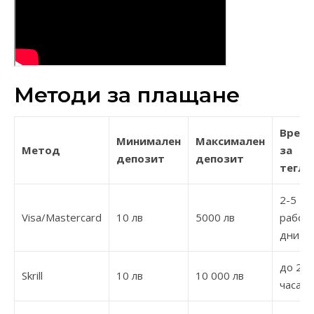
Методи за плащане
Врем
Минимален
Максимален
Метод
за
депозит
депозит
тегле
2-5
Visa/Mastercard
10 лв
5000 лв
работ
дни
до 24
Skrill
10 лв
10 000 лв
часа