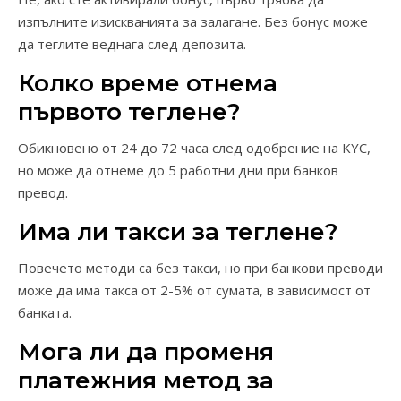
изпълните изискванията за залагане. Без бонус може
да теглите веднага след депозита.
Колко време отнема
първото теглене?
Обикновено от 24 до 72 часа след одобрение на KYC,
но може да отнеме до 5 работни дни при банков
превод.
Има ли такси за теглене?
Повечето методи са без такси, но при банкови преводи
може да има такса от 2-5% от сумата, в зависимост от
банката.
Мога ли да променя
платежния метод за