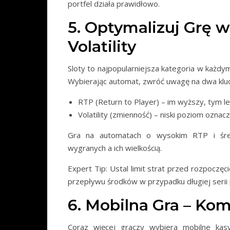
portfel działa prawidłowo.
5. Optymalizuj Grę w 
Volatility
Sloty to najpopularniejsza kategoria w każdy
Wybierając automat, zwróć uwagę na dwa klu
RTP (Return to Player) – im wyższy, tym l
Volatility (zmienność) – niski poziom ozna
Gra na automatach o wysokim RTP i śred
wygranych a ich wielkością.
Expert Tip: Ustal limit strat przed rozpoczęc
przepływu środków w przypadku długiej serii
6. Mobilna Gra – Kom
Coraz więcej graczy wybiera mobilne kas