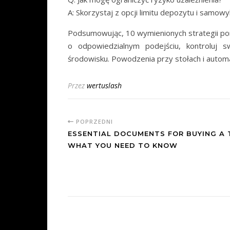
A: Skorzystaj z opcji limitu depozytu i samow
Podsumowując, 10 wymienionych strategii po
o odpowiedzialnym podejściu, kontroluj s
środowisku. Powodzenia przy stołach i autom
Przez
wertuslash
POPRZEDNI
ESSENTIAL DOCUMENTS FOR BUYING A T
WHAT YOU NEED TO KNOW