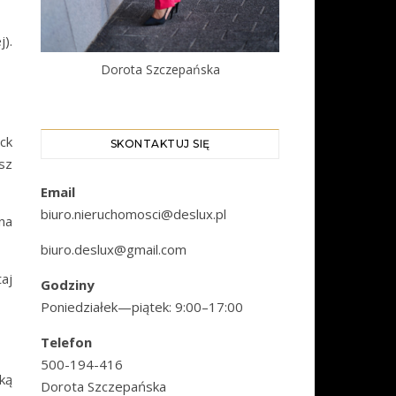
).
Dorota Szczepańska
ck
SKONTAKTUJ SIĘ
sz
Email
biuro.nieruchomosci@deslux.pl
na
biuro.deslux@gmail.com
taj
Godziny
Poniedziałek—piątek: 9:00–17:00
Telefon
500-194-416
ką
Dorota Szczepańska