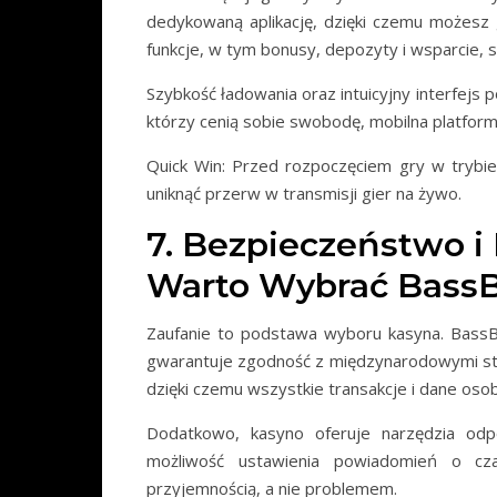
dedykowaną aplikację, dzięki czemu możesz
funkcje, w tym bonusy, depozyty i wsparcie, 
Szybkość ładowania oraz intuicyjny interfejs 
którzy cenią sobie swobodę, mobilna platfor
Quick Win: Przed rozpoczęciem gry w trybie
uniknąć przerw w transmisji gier na żywo.
7. Bezpieczeństwo i
Warto Wybrać BassB
Zaufanie to podstawa wyboru kasyna. BassBet
gwarantuje zgodność z międzynarodowymi sta
dzięki czemu wszystkie transakcje i dane oso
Dodatkowo, kasyno oferuje narzędzia odpo
możliwość ustawienia powiadomień o c
przyjemnością, a nie problemem.