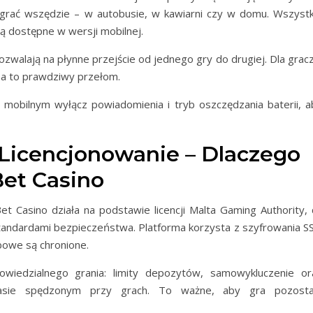
 grać wszędzie – w autobusie, w kawiarni czy w domu. Wszystk
są dostępne w wersji mobilnej.
pozwalają na płynne przejście od jednego gry do drugiej. Dla grac
ma to prawdziwy przełom.
 mobilnym wyłącz powiadomienia i tryb oszczędzania baterii, a
 Licencjonowanie – Dlaczego
et Casino
 Casino działa na podstawie licencji Malta Gaming Authority, 
ndardami bezpieczeństwa. Platforma korzysta z szyfrowania SS
bowe są chronione.
wiedzialnego grania: limity depozytów, samowykluczenie or
zasie spędzonym przy grach. To ważne, aby gra pozosta