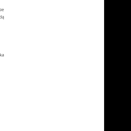
ie
dą
ka