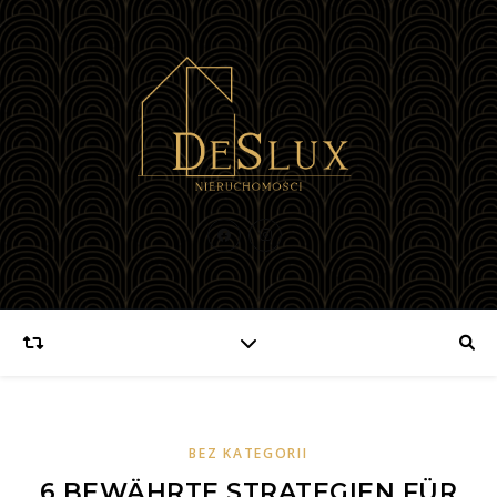
BEZ KATEGORII
6 BEWÄHRTE STRATEGIEN FÜR