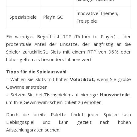
Innovative Themen,
Spezialspiele
Play’n GO
Freispiele
Ein wichtiger Begriff ist RTP (Return to Player) – der
prozentuale Anteil der Einsätze, der langfristig an die
Spieler zurückfließt. Slots mit einem RTP von 96 % oder
höher gelten als besonders lohnenswert.
Tipps für die Spielauswahl:
– Wählen Sie Slots mit hoher
Volatilität
, wenn Sie große
Gewinne anstreben.
– Setzen Sie bei Tischspielen auf niedrige
Hausvorteile
,
um Ihre Gewinnwahrscheinlichkeit zu erhöhen.
Durch die breite Palette findet jeder Spieler sein
Lieblingsspiel und kann gezielt nach hohen
Auszahlungsraten suchen.