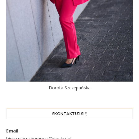
Dorota Szczepańska
SKONTAKTUJ SIĘ
Email
biuro.nieruchomosci@deslux.pl