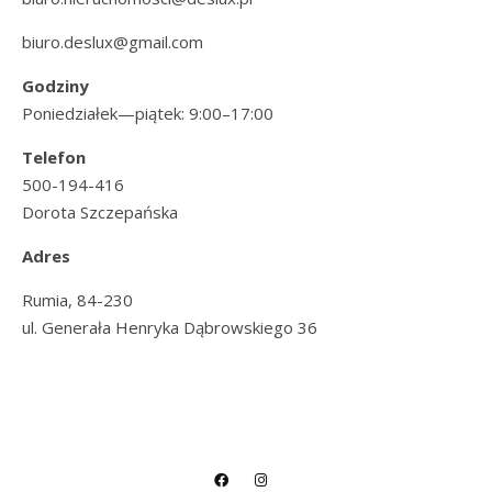
biuro.deslux@gmail.com
Godziny
Poniedziałek—piątek: 9:00–17:00
Telefon
500-194-416
Dorota Szczepańska
Adres
Rumia, 84-230
ul. Generała Henryka Dąbrowskiego 36