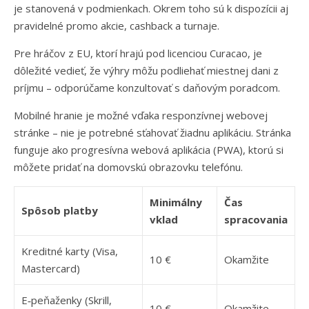
je stanovená v podmienkach. Okrem toho sú k dispozícii aj
pravidelné promo akcie, cashback a turnaje.
Pre hráčov z EU, ktorí hrajú pod licenciou Curacao, je
dôležité vedieť, že výhry môžu podliehať miestnej dani z
príjmu – odporúčame konzultovať s daňovým poradcom.
Mobilné hranie je možné vďaka responzívnej webovej
stránke – nie je potrebné sťahovať žiadnu aplikáciu. Stránka
funguje ako progresívna webová aplikácia (PWA), ktorú si
môžete pridať na domovskú obrazovku telefónu.
Minimálny
Čas
Spôsob platby
vklad
spracovania
Kreditné karty (Visa,
10 €
Okamžite
Mastercard)
E‑peňaženky (Skrill,
10 €
Okamžite