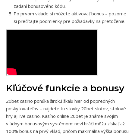
zadaní bonusového kódu.
Po prvom vklade si môžete aktivovať bonus – pozorne
si prečítajte podmienky pre požiadavky na pretočenie.
Kľúčové funkcie a bonusy
20bet casino ponúka širokú škálu hier od popredných
poskytovateľov – nájdete tu stovky 20bet slotov, stolové
hry aj live casino. Kasíno online 20bet je známe svojím
vĺúdnym bonusovým systémom: noví hráči môžu získať až
100% bonus na prvý vklad, pričom maximálna výška bonusu