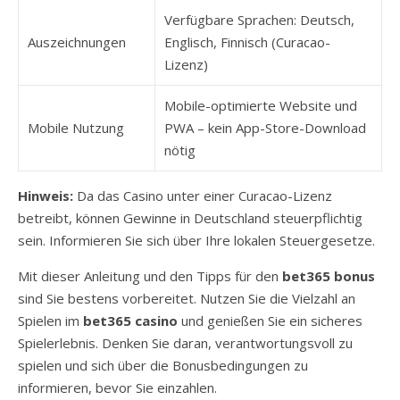
Verfügbare Sprachen: Deutsch,
Auszeichnungen
Englisch, Finnisch (Curacao-
Lizenz)
Mobile-optimierte Website und
Mobile Nutzung
PWA – kein App-Store-Download
nötig
Hinweis:
Da das Casino unter einer Curacao-Lizenz
betreibt, können Gewinne in Deutschland steuerpflichtig
sein. Informieren Sie sich über Ihre lokalen Steuergesetze.
Mit dieser Anleitung und den Tipps für den
bet365 bonus
sind Sie bestens vorbereitet. Nutzen Sie die Vielzahl an
Spielen im
bet365 casino
und genießen Sie ein sicheres
Spielerlebnis. Denken Sie daran, verantwortungsvoll zu
spielen und sich über die Bonusbedingungen zu
informieren, bevor Sie einzahlen.