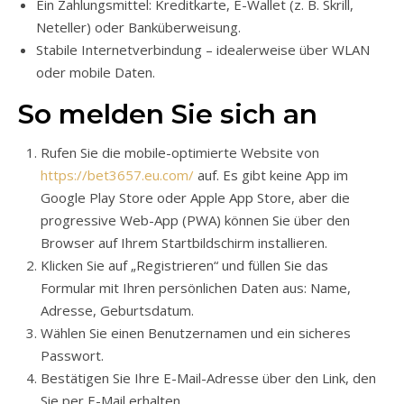
Ein Zahlungsmittel: Kreditkarte, E-Wallet (z. B. Skrill,
Neteller) oder Banküberweisung.
Stabile Internetverbindung – idealerweise über WLAN
oder mobile Daten.
So melden Sie sich an
Rufen Sie die mobile-optimierte Website von
https://bet3657.eu.com/
auf. Es gibt keine App im
Google Play Store oder Apple App Store, aber die
progressive Web-App (PWA) können Sie über den
Browser auf Ihrem Startbildschirm installieren.
Klicken Sie auf „Registrieren“ und füllen Sie das
Formular mit Ihren persönlichen Daten aus: Name,
Adresse, Geburtsdatum.
Wählen Sie einen Benutzernamen und ein sicheres
Passwort.
Bestätigen Sie Ihre E-Mail-Adresse über den Link, den
Sie per E-Mail erhalten.