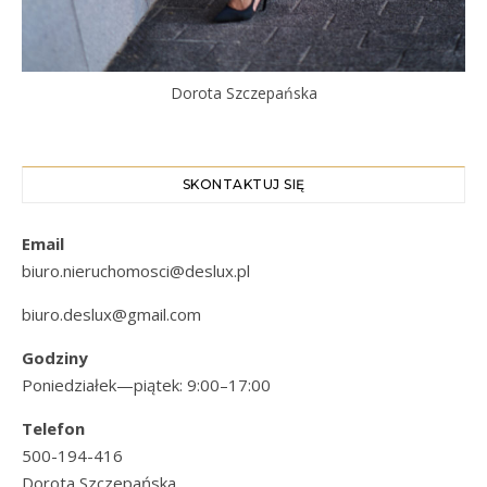
Dorota Szczepańska
SKONTAKTUJ SIĘ
Email
biuro.nieruchomosci@deslux.pl
biuro.deslux@gmail.com
Godziny
Poniedziałek—piątek: 9:00–17:00
Telefon
500-194-416
Dorota Szczepańska