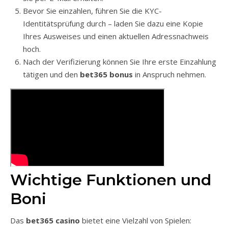
Bevor Sie einzahlen, führen Sie die KYC-
Identitätsprüfung durch – laden Sie dazu eine Kopie
Ihres Ausweises und einen aktuellen Adressnachweis
hoch.
Nach der Verifizierung können Sie Ihre erste Einzahlung
tätigen und den
bet365 bonus
in Anspruch nehmen.
Wichtige Funktionen und
Boni
Das
bet365 casino
bietet eine Vielzahl von Spielen: