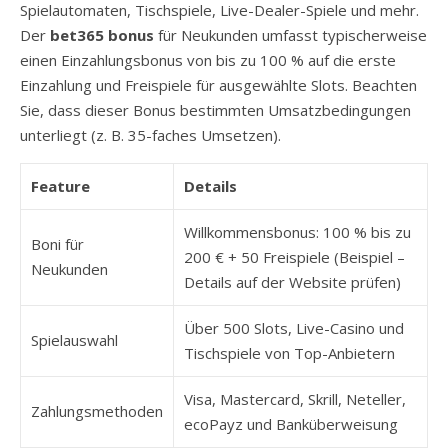
Spielautomaten, Tischspiele, Live-Dealer-Spiele und mehr.
Der
bet365 bonus
für Neukunden umfasst typischerweise
einen Einzahlungsbonus von bis zu 100 % auf die erste
Einzahlung und Freispiele für ausgewählte Slots. Beachten
Sie, dass dieser Bonus bestimmten Umsatzbedingungen
unterliegt (z. B. 35-faches Umsetzen).
Feature
Details
Willkommensbonus: 100 % bis zu
Boni für
200 € + 50 Freispiele (Beispiel –
Neukunden
Details auf der Website prüfen)
Über 500 Slots, Live-Casino und
Spielauswahl
Tischspiele von Top-Anbietern
Visa, Mastercard, Skrill, Neteller,
Zahlungsmethoden
ecoPayz und Banküberweisung