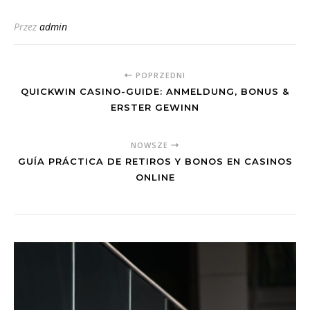
Przez
admin
POPRZEDNI
QUICKWIN CASINO-GUIDE: ANMELDUNG, BONUS &
ERSTER GEWINN
NOWSZE
GUÍA PRÁCTICA DE RETIROS Y BONOS EN CASINOS
ONLINE