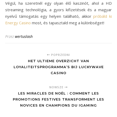
Végül, ha szeretnél egy olyan élő kaszinót, ahol a HD
streaming technológia, a gyors kifizetések és a magyar
nyelvű támogatás egy helyen található, akkor
próbáld ki
Energy Casino
most, és tapasztald meg a különbséget!
Przez
wertuslash
POPRZEDNI
HET ULTIEME OVERZICHT VAN
LOYALITEITSPROGRAMMA’S BIJ LUCKYWAVE
CASINO
NOWSZE
LES MIRACLES DE NOËL : COMMENT LES
PROMOTIONS FESTIVES TRANSFORMENT LES
NOVICES EN CHAMPIONS DU IGAMING