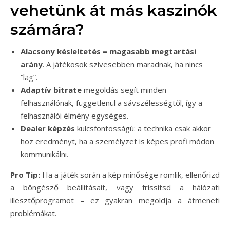
vehetünk át más kaszinók
számára?
Alacsony késleltetés = magasabb megtartási
arány
. A játékosok szívesebben maradnak, ha nincs
“lag”.
Adaptív bitrate
megoldás segít minden
felhasználónak, függetlenül a sávszélességtől, így a
felhasználói élmény egységes.
Dealer képzés
kulcsfontosságú: a technika csak akkor
hoz eredményt, ha a személyzet is képes profi módon
kommunikálni.
Pro Tip:
Ha a játék során a kép minősége romlik, ellenőrizd
a böngésző beállításait, vagy frissítsd a hálózati
illesztőprogramot – ez gyakran megoldja a átmeneti
problémákat.