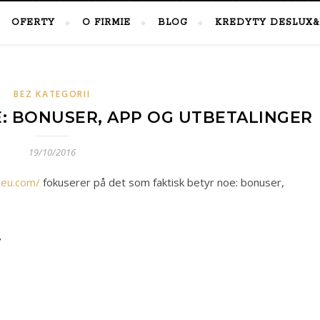
OFERTY
O FIRMIE
BLOG
KREDYTY DESLUX&
BEZ KATEGORII
E: BONUSER, APP OG UTBETALINGER
19/10/2016
.eu.com/
fokuserer på det som faktisk betyr noe: bonuser,
t