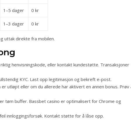
1–5 dager
0 kr
1–3 dager
0 kr
 uttak direkte fra mobilen.
ong
 riktig henvisningskode, eller kontakt kundestøtte. Transaksjoner
ullstendig KYC. Last opp legitimasjon og bekreft e-post.
er utløpt eller om du allerede har aktivert en annen bonus. Prøv 
er tøm buffer. Bassbet casino er optimalisert for Chrome og
eil innloggingsforsøk. Kontakt støtte for å låse opp.