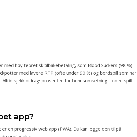
er med høy teoretisk tilbakebetaling, som Blood Suckers (98 %)
jackpotter med lavere RTP (ofte under 90 %) og bordspill som har
. Alltid sjekk bidragsprosenten for bonusomsetning – noen spill
bet app?
 er en progressiv web app (PWA). Du kan legge den til på
ende opplevelse.