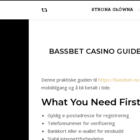
STRONA GŁÓWNA
BASSBET CASINO GUID
Denne praktiske guiden til
https://bassbet-no
mobiltilgang og å bli betalt i tide.
What You Need Firs
Gyldig e-postadresse for registrering
Telefonnummer for verifisering
Bankkort eller e-wallet for innskudd
Stabil internettforbindelse