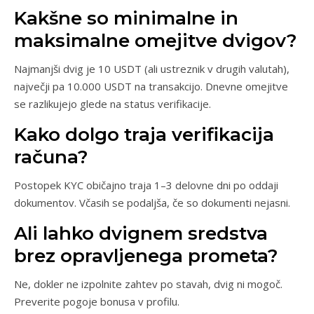
Kakšne so minimalne in
maksimalne omejitve dvigov?
Najmanjši dvig je 10 USDT (ali ustreznik v drugih valutah),
največji pa 10.000 USDT na transakcijo. Dnevne omejitve
se razlikujejo glede na status verifikacije.
Kako dolgo traja verifikacija
računa?
Postopek KYC običajno traja 1–3 delovne dni po oddaji
dokumentov. Včasih se podaljša, če so dokumenti nejasni.
Ali lahko dvignem sredstva
brez opravljenega prometa?
Ne, dokler ne izpolnite zahtev po stavah, dvig ni mogoč.
Preverite pogoje bonusa v profilu.