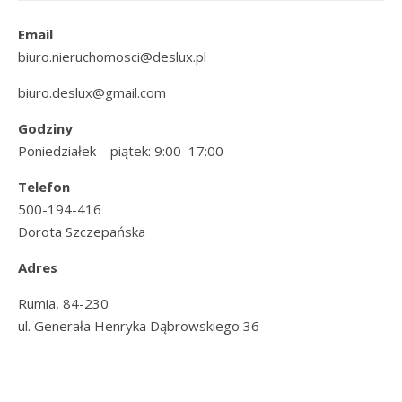
Email
biuro.nieruchomosci@deslux.pl
biuro.deslux@gmail.com
Godziny
Poniedziałek—piątek: 9:00–17:00
Telefon
500-194-416
Dorota Szczepańska
Adres
Rumia, 84-230
ul. Generała Henryka Dąbrowskiego 36