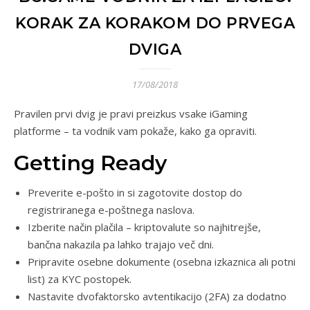
KORAK ZA KORAKOM DO PRVEGA
DVIGA
17/08/2018
Pravilen prvi dvig je pravi preizkus vsake iGaming
platforme – ta vodnik vam pokaže, kako ga opraviti.
Getting Ready
Preverite e-pošto in si zagotovite dostop do
registriranega e-poštnega naslova.
Izberite način plačila – kriptovalute so najhitrejše,
bančna nakazila pa lahko trajajo več dni.
Pripravite osebne dokumente (osebna izkaznica ali potni
list) za KYC postopek.
Nastavite dvofaktorsko avtentikacijo (2FA) za dodatno