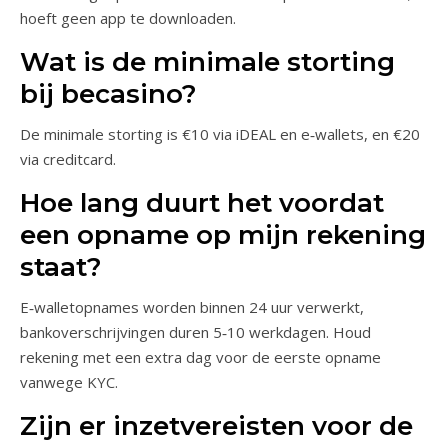
hoeft geen app te downloaden.
Wat is de minimale storting
bij becasino?
De minimale storting is €10 via iDEAL en e‑wallets, en €20
via creditcard.
Hoe lang duurt het voordat
een opname op mijn rekening
staat?
E‑walletopnames worden binnen 24 uur verwerkt,
bankoverschrijvingen duren 5‑10 werkdagen. Houd
rekening met een extra dag voor de eerste opname
vanwege KYC.
Zijn er inzetvereisten voor de