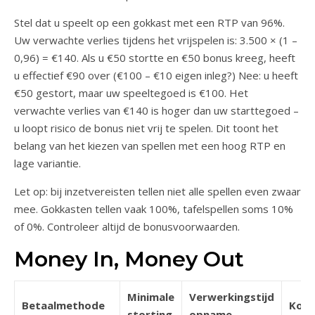
Stel dat u speelt op een gokkast met een RTP van 96%.
Uw verwachte verlies tijdens het vrijspelen is: 3.500 × (1 –
0,96) = €140. Als u €50 stortte en €50 bonus kreeg, heeft
u effectief €90 over (€100 – €10 eigen inleg?) Nee: u heeft
€50 gestort, maar uw speeltegoed is €100. Het
verwachte verlies van €140 is hoger dan uw starttegoed –
u loopt risico de bonus niet vrij te spelen. Dit toont het
belang van het kiezen van spellen met een hoog RTP en
lage variantie.
Let op: bij inzetvereisten tellen niet alle spellen even zwaar
mee. Gokkasten tellen vaak 100%, tafelspellen soms 10%
of 0%. Controleer altijd de bonusvoorwaarden.
Money In, Money Out
Minimale
Verwerkingstijd
Betaalmethode
Kost
storting
opname