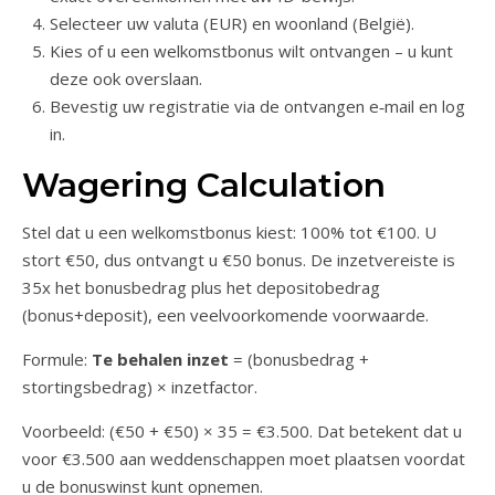
Selecteer uw valuta (EUR) en woonland (België).
Kies of u een welkomstbonus wilt ontvangen – u kunt
deze ook overslaan.
Bevestig uw registratie via de ontvangen e‑mail en log
in.
Wagering Calculation
Stel dat u een welkomstbonus kiest: 100% tot €100. U
stort €50, dus ontvangt u €50 bonus. De inzetvereiste is
35x het bonusbedrag plus het depositobedrag
(bonus+deposit), een veelvoorkomende voorwaarde.
Formule:
Te behalen inzet
= (bonusbedrag +
stortingsbedrag) × inzetfactor.
Voorbeeld: (€50 + €50) × 35 = €3.500. Dat betekent dat u
voor €3.500 aan weddenschappen moet plaatsen voordat
u de bonuswinst kunt opnemen.