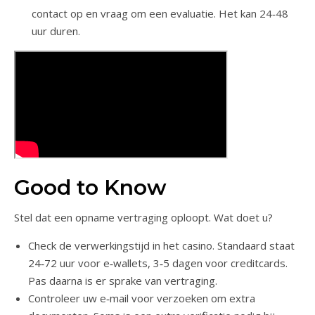
contact op en vraag om een evaluatie. Het kan 24‑48
uur duren.
Good to Know
Stel dat een opname vertraging oploopt. Wat doet u?
Check de verwerkingstijd in het casino. Standaard staat
24‑72 uur voor e‑wallets, 3‑5 dagen voor creditcards.
Pas daarna is er sprake van vertraging.
Controleer uw e‑mail voor verzoeken om extra