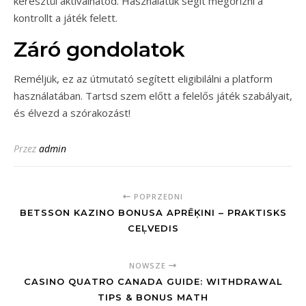
keresztül aktiválhatod. Használatuk segít megőrizni a
kontrollt a játék felett.
Záró gondolatok
Reméljük, ez az útmutató segített eligibilálni a platform
használatában. Tartsd szem előtt a felelős játék szabályait,
és élvezd a szórakozást!
Przez
admin
POPRZEDNI
BETSSON KAZINO BONUSA APRĒĶINI – PRAKTISKS
CEĻVEDIS
NOWSZE
CASINO QUATRO CANADA GUIDE: WITHDRAWAL
TIPS & BONUS MATH