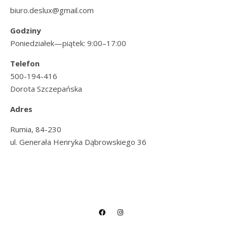
biuro.deslux@gmail.com
Godziny
Poniedziałek—piątek: 9:00–17:00
Telefon
500-194-416
Dorota Szczepańska
Adres
Rumia, 84-230
ul. Generała Henryka Dąbrowskiego 36