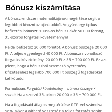
Bónusz kiszámítása
A bónuszrendszer matematikájának megértése segít a
legtöbbet kihozni az ajánlatokból. Vegyünk egy tipikus
befizetési bónuszt: 100%-os bónusz akár 50 000 forintig,
35-szörös forgatási követelménnyel.
Példa: befizetsz 20 000 forintot. A bónusz összege 20 000
Ft. A teljes egyenleged 40 000 Ft. A bónuszra vonatkozó
forgatási követelmény: 20 000 Ft × 35 = 700 000 Ft. Ez azt
jelenti, hogy a bónuszból származó nyeremény
kifizetéséhez legalább 700 000 Ft összegű fogadásokat
kell kötnöd.
Formulában:
Forgatási követelmény = bónusz összege ×
szorzó
. Ha a szorzó 35, akkor: 20 000 × 35 = 700 000 Ft.
Ha a fogadásaid átlagos megtérülése RTP-vel számolva
96%, akkor a várható veszteség a teljes forgatás során: