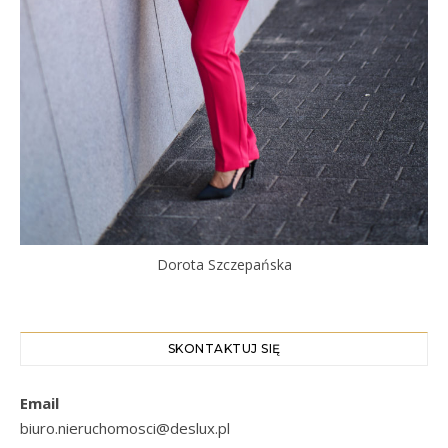
Dorota Szczepańska
SKONTAKTUJ SIĘ
Email
biuro.nieruchomosci@deslux.pl