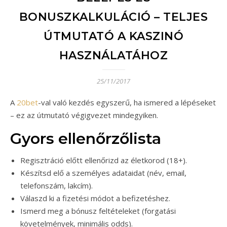
BONUSZKALKULÁCIÓ – TELJES
ÚTMUTATÓ A KASZINÓ
HASZNÁLATÁHOZ
25/11/2017
A
20bet
-val való kezdés egyszerű, ha ismered a lépéseket
– ez az útmutató végigvezet mindegyiken.
Gyors ellenőrzőlista
Regisztráció előtt ellenőrizd az életkorod (18+).
Készítsd elő a személyes adataidat (név, email,
telefonszám, lakcím).
Válaszd ki a fizetési módot a befizetéshez.
Ismerd meg a bónusz feltételeket (forgatási
követelmények, minimális odds).