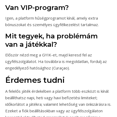
Van VIP-program?
Igen, a platform hűségprogramot kínál, amely extra
bónuszokat és személyes ügyfélkezelést tartalmaz.
Mit tegyek, ha problémám
van a játékkal?
Először nézd meg a GYIK-et, majd keresd fel az
ügyfélszolgálatot. Ha továbbra is megoldatlan, fordulj az
engedélyező hatósághoz (Curaçao).
Érdemes tudni
A felelős játék érdekében a platform több eszközt is kínál:
beállíthatsz napi, heti vagy havi befizetési limiteket;
időkorlátot a játékra; valamint lehetőség van önkizárásra is.
Ezeket a fiók beállításokban vagy az ügyfélszolgálaton