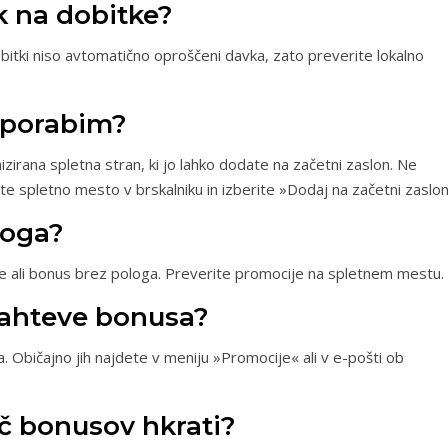
k na dobitke?
bitki niso avtomatično oproščeni davka, zato preverite lokalno
uporabim?
rana spletna stran, ki jo lahko dodate na začetni zaslon. Ne
e spletno mesto v brskalniku in izberite »Dodaj na začetni zaslon
loga?
je ali bonus brez pologa. Preverite promocije na spletnem mestu.
zahteve bonusa?
Običajno jih najdete v meniju »Promocije« ali v e-pošti ob
eč bonusov hkrati?