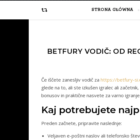
STRONA GŁÓWNA
BETFURY VODIČ: OD RE
Če iščete zanesljiv vodič za
https://betfury-si
glede na to, ali ste izkušen igralec ali začetn
bonusov in praktične nasvete za varno igranje
Kaj potrebujete najp
Preden začnete, pripravite naslednje:
Veljaven e-poštni naslov ali telefonsko štev