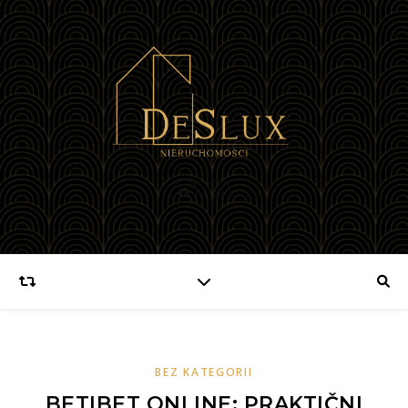
BEZ KATEGORII
BETIBET ONLINE: PRAKTIČNI