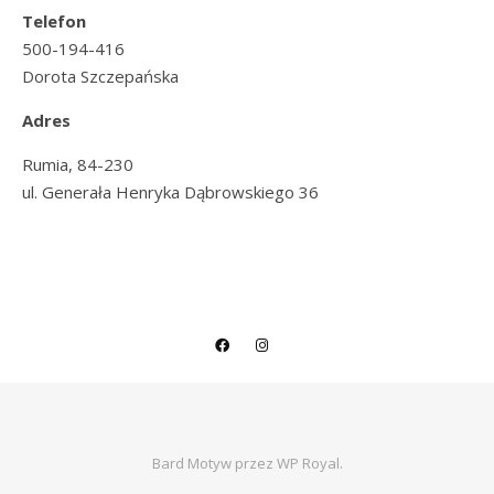
Telefon
500-194-416
Dorota Szczepańska
Adres
Rumia, 84-230
ul. Generała Henryka Dąbrowskiego 36
Bard Motyw przez
WP Royal
.