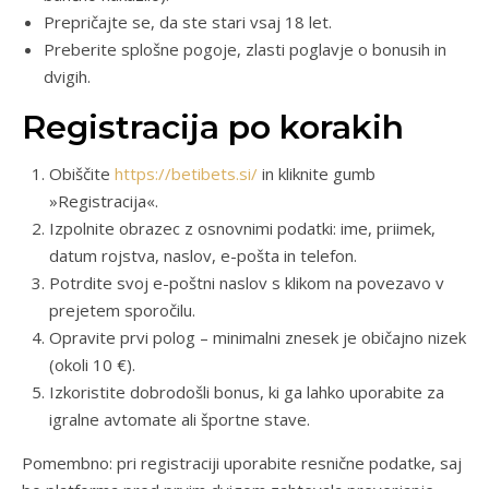
Prepričajte se, da ste stari vsaj 18 let.
Preberite splošne pogoje, zlasti poglavje o bonusih in
dvigih.
Registracija po korakih
Obiščite
https://betibets.si/
in kliknite gumb
»Registracija«.
Izpolnite obrazec z osnovnimi podatki: ime, priimek,
datum rojstva, naslov, e-pošta in telefon.
Potrdite svoj e-poštni naslov s klikom na povezavo v
prejetem sporočilu.
Opravite prvi polog – minimalni znesek je običajno nizek
(okoli 10 €).
Izkoristite dobrodošli bonus, ki ga lahko uporabite za
igralne avtomate ali športne stave.
Pomembno: pri registraciji uporabite resnične podatke, saj