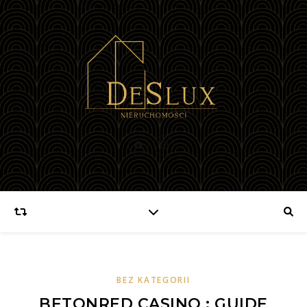
BEZ KATEGORII
BETONRED CASINO : GUIDE