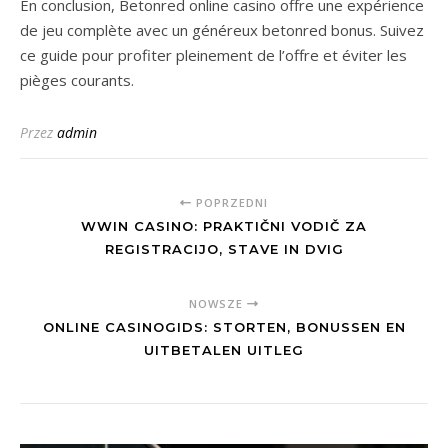
En conclusion, Betonred online casino offre une expérience
de jeu complète avec un généreux betonred bonus. Suivez
ce guide pour profiter pleinement de l’offre et éviter les
pièges courants.
Przez
admin
POPRZEDNI
WWIN CASINO: PRAKTIČNI VODIČ ZA
REGISTRACIJO, STAVE IN DVIG
NOWSZE
ONLINE CASINOGIDS: STORTEN, BONUSSEN EN
UITBETALEN UITLEG