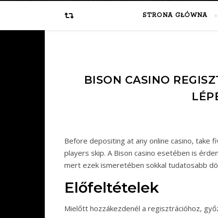
STRONA GŁÓWNA
BISON CASINO REGIS
LÉP
Before depositing at any online casino, take f
players skip. A Bison casino esetében is érde
mert ezek ismeretében sokkal tudatosabb dö
Előfeltételek
Mielőtt hozzákezdenél a regisztrációhoz, győ