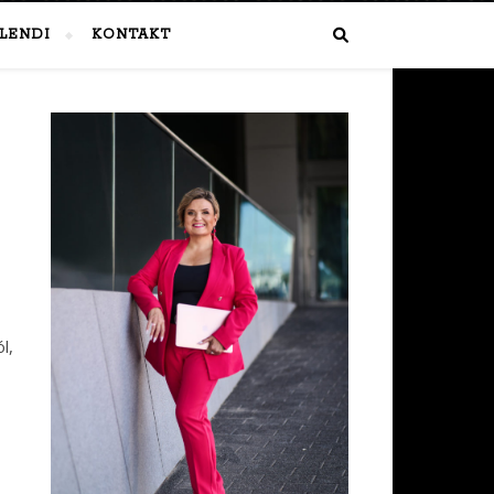
LENDI
KONTAKT
l,