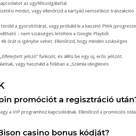
apcsolatot az ügyfélszolgálattal.
fizetési módot, vagy ellenőrizd a kártyád nemzetközi tranzakciós
 töröld a gyorsítótárat, vagy próbáld ki a kaszinó PWA (progress
ndítható – nem szükséges letölteni a Google Playből.
 48 órát is igénybe vehet. Ellenőrizd, hogy minden szükséges
lfelejtett jelszó” funkciót, és állíts be egy új, erős jelszót.
álatnak, vagy használd a fiókban a „Számla ideiglenes
K
pin promóciót a regisztráció után
vagy a VIP programhoz kapcsolódnak. Ellenőrizd a promóciós oldal
Bison casino bonus kódját?