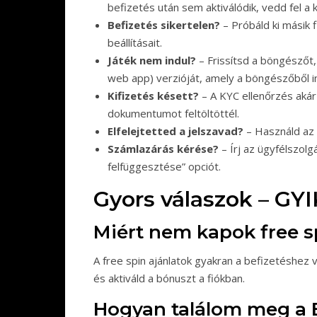
befizetés után sem aktiválódik, vedd fel a k
Befizetés sikertelen?
– Próbáld ki másik 
beállításait.
Játék nem indul?
– Frissítsd a böngészőt,
web app) verzióját, amely a böngészőből i
Kifizetés késett?
– A KYC ellenőrzés akár
dokumentumot feltöltöttél.
Elfelejtetted a jelszavad?
– Használd az „E
Számlazárás kérése?
– Írj az ügyfélszolg
felfüggesztése” opciót.
Gyors válaszok – GYI
Miért nem kapok free s
A free spin ajánlatok gyakran a befizetéshez 
és aktiváld a bónuszt a fiókban.
Hogyan találom meg a 