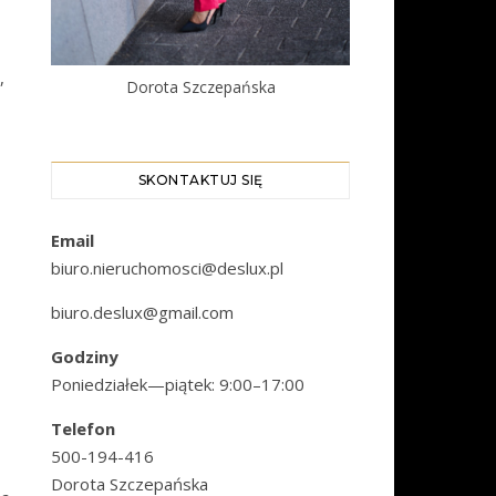
,
Dorota Szczepańska
SKONTAKTUJ SIĘ
Email
biuro.nieruchomosci@deslux.pl
biuro.deslux@gmail.com
Godziny
Poniedziałek—piątek: 9:00–17:00
Telefon
500-194-416
Dorota Szczepańska