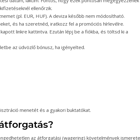
letési dátum, lakcím. Fontos, hogy ezek pontosan megegyezzenek
ifizetéseknél ellenőrzik.
énznemet (pl. EUR, HUF). A deviza később nem módosítható.
eket, és ha szeretnéd, iratkozz fel a promóciós hírlevélre.
pott linkre kattintva. Ezután lépj be a fiókba, és töltsd ki a
életbe az üdvözlő bónusz, ha igényelted.
isztráció menetét és a gyakori buktatókat.
átforgatás?
ngedhetetlen az átforgatási (wagering) követelmények ismerete