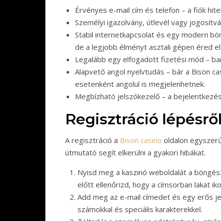
Érvényes e-mail cím és telefon – a fiók hit
Személyi igazolvány, útlevél vagy jogosítv
Stabil internetkapcsolat és egy modern bö
de a legjobb élményt asztali gépen éred el
Legalább egy elfogadott fizetési mód – ban
Alapvető angol nyelvtudás – bár a Bison ca
esetenként angolul is megjelenhetnek.
Megbízható jelszókezelő – a bejelentkezés
Regisztráció lépésrő
A regisztráció a
Bison casino
oldalon egyszerű
útmutató segít elkerülni a gyakori hibákat.
Nyisd meg a kaszinó weboldalát a böngésző
előtt ellenőrizd, hogy a címsorban lakat iko
Add meg az e-mail címedet és egy erős jel
számokkal és speciális karakterekkel.