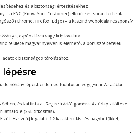
elesítéséhez és a biztonsági értesítésekhez.
ány – a KYC (Know Your Customer) ellenőrzés során kérhetik.
ngésző (Chrome, Firefox, Edge) – a kaszinó weboldala reszponzív
.
kkártya, e-pénztárca vagy kriptovaluta.
sino felülete magyar nyelven is elérhető, a bónuszfeltételek
i adatok biztonságos tárolásához.
l lépésre
, de néhány lépést érdemes tudatosan végigvinni. Az alábbi
dben, és kattints a „Regisztráció” gombra. Az űrlap kitöltése
n látható-e (SSL titkosítás).
szót. Használj legalább 12 karaktert kis- és nagybetűkkel,