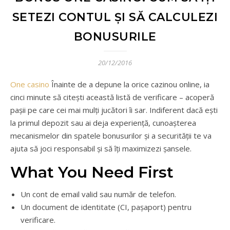
SETEZI CONTUL ȘI SĂ CALCULEZI
BONUSURILE
20/12/2016
One casino
Înainte de a depune la orice cazinou online, ia
cinci minute să citești această listă de verificare – acoperă
pașii pe care cei mai mulți jucători îi sar. Indiferent dacă ești
la primul depozit sau ai deja experiență, cunoașterea
mecanismelor din spatele bonusurilor și a securității te va
ajuta să joci responsabil și să îți maximizezi șansele.
What You Need First
Un cont de email valid sau număr de telefon.
Un document de identitate (CI, pașaport) pentru
verificare.