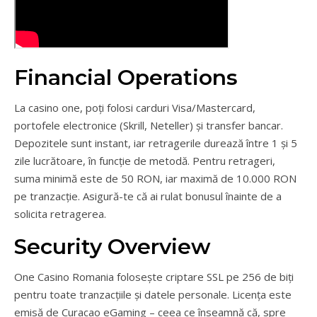
Financial Operations
La casino one, poți folosi carduri Visa/Mastercard,
portofele electronice (Skrill, Neteller) și transfer bancar.
Depozitele sunt instant, iar retragerile durează între 1 și 5
zile lucrătoare, în funcție de metodă. Pentru retrageri,
suma minimă este de 50 RON, iar maximă de 10.000 RON
pe tranzacție. Asigură-te că ai rulat bonusul înainte de a
solicita retragerea.
Security Overview
One Casino Romania folosește criptare SSL pe 256 de biți
pentru toate tranzacțiile și datele personale. Licența este
emisă de Curacao eGaming – ceea ce înseamnă că, spre