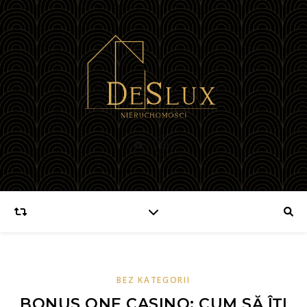
BEZ KATEGORII
BONUS ONE CASINO: CUM SĂ ÎȚI