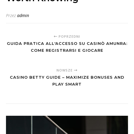
Przez
admin
POPRZEDNI
GUIDA PRATICA ALL'ACCESSO SU CASINÒ AMUNRA:
COME REGISTRARSI E GIOCARE
NOWSZE
CASINO BETTY GUIDE – MAXIMIZE BONUSES AND
PLAY SMART