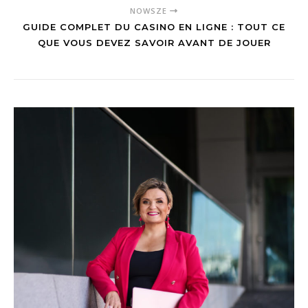
NOWSZE
GUIDE COMPLET DU CASINO EN LIGNE : TOUT CE
QUE VOUS DEVEZ SAVOIR AVANT DE JOUER