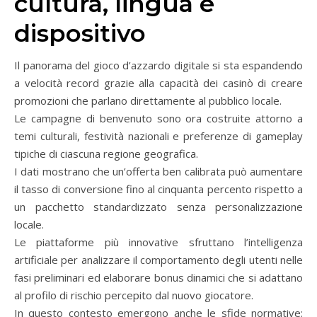
cultura, lingua e
dispositivo
Il panorama del gioco d’azzardo digitale si sta espandendo
a velocità record grazie alla capacità dei casinò di creare
promozioni che parlano direttamente al pubblico locale.
Le campagne di benvenuto sono ora costruite attorno a
temi culturali, festività nazionali e preferenze di gameplay
tipiche di ciascuna regione geografica.
I dati mostrano che un’offerta ben calibrata può aumentare
il tasso di conversione fino al cinquanta percento rispetto a
un pacchetto standardizzato senza personalizzazione
locale.
Le piattaforme più innovative sfruttano l’intelligenza
artificiale per analizzare il comportamento degli utenti nelle
fasi preliminari ed elaborare bonus dinamici che si adattano
al profilo di rischio percepito dal nuovo giocatore.
In questo contesto emergono anche le sfide normative: