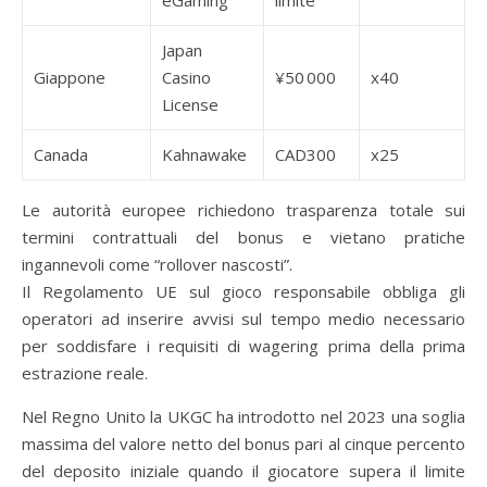
eGaming
limite
Japan
Giappone
Casino
¥50 000
x40
License
Canada
Kahnawake
CAD300
x25
Le autorità europee richiedono trasparenza totale sui
termini contrattuali del bonus e vietano pratiche
ingannevoli come “rollover nascosti”.
Il Regolamento UE sul gioco responsabile obbliga gli
operatori ad inserire avvisi sul tempo medio necessario
per soddisfare i requisiti di wagering prima della prima
estrazione reale.
Nel Regno Unito la UKGC ha introdotto nel 2023 una soglia
massima del valore netto del bonus pari al cinque percento
del deposito iniziale quando il giocatore supera il limite