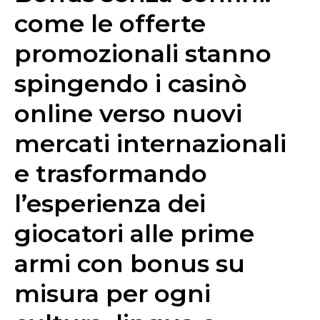
come le offerte
promozionali stanno
spingendo i casinò
online verso nuovi
mercati internazionali
e trasformando
l’esperienza dei
giocatori alle prime
armi con bonus su
misura per ogni