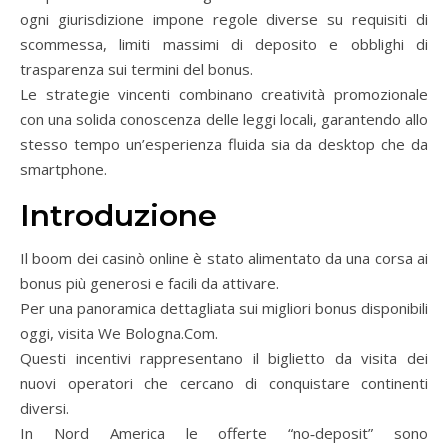
ogni giurisdizione impone regole diverse su requisiti di
scommessa, limiti massimi di deposito e obblighi di
trasparenza sui termini del bonus.
Le strategie vincenti combinano creatività promozionale
con una solida conoscenza delle leggi locali, garantendo allo
stesso tempo un’esperienza fluida sia da desktop che da
smartphone.
Introduzione
Il boom dei casinò online è stato alimentato da una corsa ai
bonus più generosi e facili da attivare.
Per una panoramica dettagliata sui migliori bonus disponibili
oggi, visita We Bologna.Com.
Questi incentivi rappresentano il biglietto da visita dei
nuovi operatori che cercano di conquistare continenti
diversi.
In Nord America le offerte “no‑deposit” sono