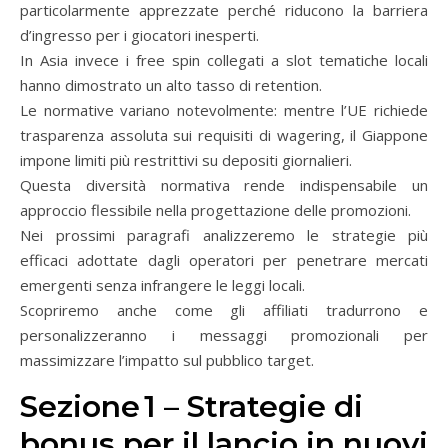
particolarmente apprezzate perché riducono la barriera
d’ingresso per i giocatori inesperti.
In Asia invece i free spin collegati a slot tematiche locali
hanno dimostrato un alto tasso di retention.
Le normative variano notevolmente: mentre l’UE richiede
trasparenza assoluta sui requisiti di wagering, il Giappone
impone limiti più restrittivi su depositi giornalieri.
Questa diversità normativa rende indispensabile un
approccio flessibile nella progettazione delle promozioni.
Nei prossimi paragrafi analizzeremo le strategie più
efficaci adottate dagli operatori per penetrare mercati
emergenti senza infrangere le leggi locali.
Scopriremo anche come gli affiliati tradurrono e
personalizzeranno i messaggi promozionali per
massimizzare l’impatto sul pubblico target.
Sezione 1 – Strategie di
bonus per il lancio in nuovi