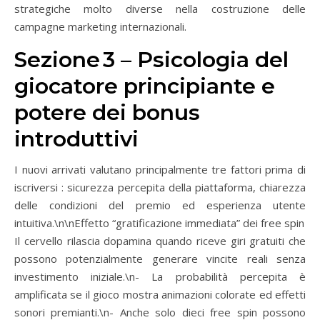
strategiche molto diverse nella costruzione delle
campagne marketing internazionali.
Sezione 3 – Psicologia del
giocatore principiante e
potere dei bonus
introduttivi
I nuovi arrivati valutano principalmente tre fattori prima di
iscriversi : sicurezza percepita della piattaforma, chiarezza
delle condizioni del premio ed esperienza utente
intuitiva.\n\nEffetto “gratificazione immediata” dei free spin
Il cervello rilascia dopamina quando riceve giri gratuiti che
possono potenzialmente generare vincite reali senza
investimento iniziale.\n- La probabilità percepita è
amplificata se il gioco mostra animazioni colorate ed effetti
sonori premianti.\n- Anche solo dieci free spin possono