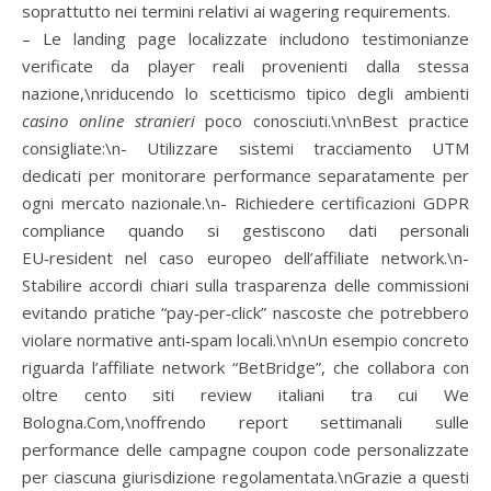
soprattutto nei termini relativi ai wagering requirements.
– Le landing page localizzate includono testimonianze
verificate da player reali provenienti dalla stessa
nazione,\nriducendo lo scetticismo tipico degli ambienti
casino online stranieri
poco conosciuti.\n\nBest practice
consigliate:\n- Utilizzare sistemi tracciamento UTM
dedicati per monitorare performance separatamente per
ogni mercato nazionale.\n- Richiedere certificazioni GDPR
compliance quando si gestiscono dati personali
EU‑resident nel caso europeo dell’affiliate network.\n-
Stabilire accordi chiari sulla trasparenza delle commissioni
evitando pratiche “pay‑per‑click” nascoste che potrebbero
violare normative anti‑spam locali.\n\nUn esempio concreto
riguarda l’affiliate network “BetBridge”, che collabora con
oltre cento siti review italiani tra cui We
Bologna.Com,\noffrendo report settimanali sulle
performance delle campagne coupon code personalizzate
per ciascuna giurisdizione regolamentata.\nGrazie a questi