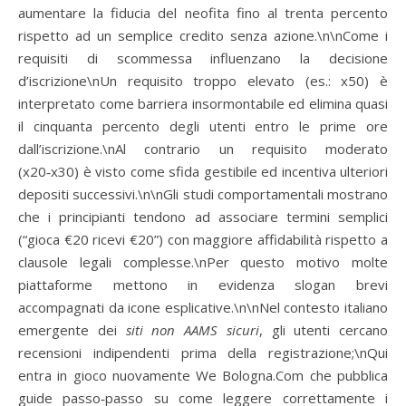
aumentare la fiducia del neofita fino al trenta percento
rispetto ad un semplice credito senza azione.\n\nCome i
requisiti di scommessa influenzano la decisione
d’iscrizione\nUn requisito troppo elevato (es.: x50) è
interpretato come barriera insormontabile ed elimina quasi
il cinquanta percento degli utenti entro le prime ore
dall’iscrizione.\nAl contrario un requisito moderato
(x20‑x30) è visto come sfida gestibile ed incentiva ulteriori
depositi successivi.\n\nGli studi comportamentali mostrano
che i principianti tendono ad associare termini semplici
(“gioca €20 ricevi €20”) con maggiore affidabilità rispetto a
clausole legali complesse.\nPer questo motivo molte
piattaforme mettono in evidenza slogan brevi
accompagnati da icone esplicative.\n\nNel contesto italiano
emergente dei
siti non AAMS sicuri
, gli utenti cercano
recensioni indipendenti prima della registrazione;\nQui
entra in gioco nuovamente We Bologna.Com che pubblica
guide passo‑passo su come leggere correttamente i