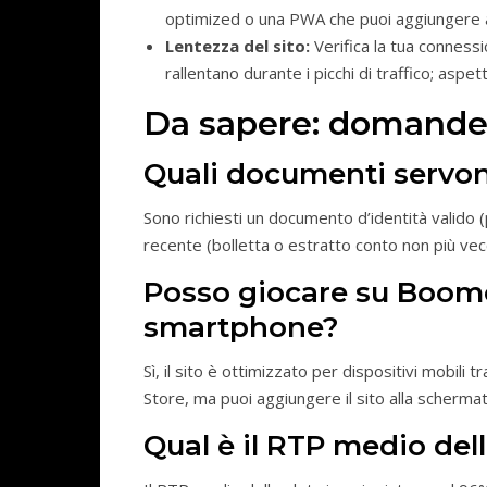
optimized o una PWA che puoi aggiungere 
Lentezza del sito:
Verifica la tua connessi
rallentano durante i picchi di traffico; aspe
Da sapere: domande
Quali documenti servono
Sono richiesti un documento d’identità valido 
recente (bolletta o estratto conto non più vecc
Posso giocare su Boom
smartphone?
Sì, il sito è ottimizzato per dispositivi mobil
Store, ma puoi aggiungere il sito alla scher
Qual è il RTP medio de