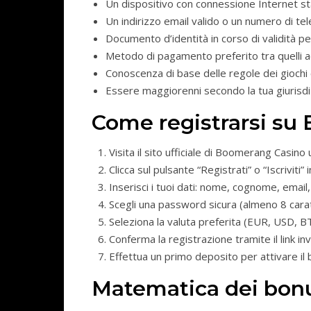
Un dispositivo con connessione Internet st
Un indirizzo email valido o un numero di tel
Documento d’identità in corso di validità pe
Metodo di pagamento preferito tra quelli acc
Conoscenza di base delle regole dei giochi 
Essere maggiorenni secondo la tua giurisdi
Come registrarsi su
Visita il sito ufficiale di Boomerang Casino u
Clicca sul pulsante “Registrati” o “Iscriviti” 
Inserisci i tuoi dati: nome, cognome, email, 
Scegli una password sicura (almeno 8 carat
Seleziona la valuta preferita (EUR, USD, BTC
Conferma la registrazione tramite il link inv
Effettua un primo deposito per attivare i
Matematica dei bonus