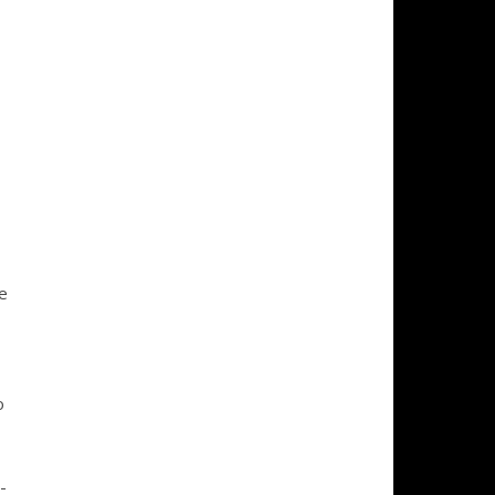
ne
o
-