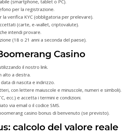
abile (smartphone, tablet o PC).
efono per la registrazione.
r la verifica KYC (obbligatoria per prelevare).
ettati (carte, e-wallet, criptovalute).
che intendi provare.
zione (18 o 21 anni a seconda del paese).
 Boomerang Casino
tilizzando il nostro link.
in alto a destra.
data di nascita e indirizzo.
teri, con lettere maiuscole e minuscole, numeri e simboli).
, ecc.) e accetta i termini e condizioni.
iato via email o il codice SMS.
l boomerang casino bonus di benvenuto (se previsto).
: calcolo del valore reale