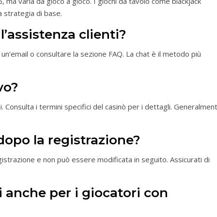
%, ma varia da gioco a gioco. I giochi da tavolo come blackjack
a strategia di base.
’assistenza clienti?
re un’email o consultare la sezione FAQ. La chat è il metodo più
evo?
ili. Consulta i termini specifici del casinò per i dettagli. Generalmen
dopo la registrazione?
gistrazione e non può essere modificata in seguito. Assicurati di
i anche per i giocatori con