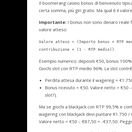
Il boomerang casino bonus di benvenuto tipic
certa somma, più giri gratis. Ma qual è il val
Importante:
I bonus non sono denaro reale f
valore atteso:
Valore atteso = (Importo bonus × RTP me
contribuzione × (1 - RTP medio))
Esempio numerico: depositi €50, bonus 100% 
Giochi slot con RTP medio 96%. La slot contri
Perdita attesa durante il wagering = €1.750
Bonus ricevuto = €50. Valore netto = €50 –
slot?).
Ma se giochi a blackjack con RTP 99,5% e contr
wagering con blackjack devi puntare €1.750 / 
Valore netto = €50 – €87,50 = -€37,50. Peggi