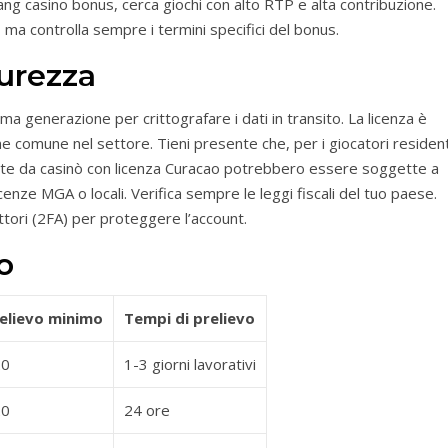
g casino bonus, cerca giochi con alto RTP e alta contribuzione.
 ma controlla sempre i termini specifici del bonus.
curezza
a generazione per crittografare i dati in transito. La licenza è
ne comune nel settore. Tieni presente che, per i giocatori resident
ncite da casinò con licenza Curacao potrebbero essere soggette a
icenze MGA o locali. Verifica sempre le leggi fiscali del tuo paese.
fattori (2FA) per proteggere l’account.
o
elievo minimo
Tempi di prelievo
20
1-3 giorni lavorativi
20
24 ore