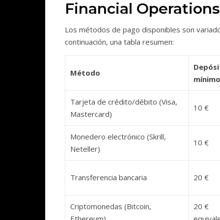
Financial Operations
Los métodos de pago disponibles son variados
continuación, una tabla resumen:
Depósi
Método
mínim
Tarjeta de crédito/débito (Visa,
10 €
Mastercard)
Monedero electrónico (Skrill,
10 €
Neteller)
Transferencia bancaria
20 €
Criptomonedas (Bitcoin,
20 €
Ethereum)
equival