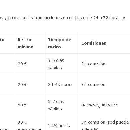
 y procesan las transacciones en un plazo de 24 a 72 horas. A
to
Retiro
Tiempo de
Comisiones
o
mínimo
retiro
3-5 días
20 €
Sin comisión
hábiles
20 €
24-48 horas
Sin comisión
5-7 días
50 €
0-2% según banco
hábiles
30 €
Sin comisión (red puede
1-24 horas
ente
equivalente
aplicarla)