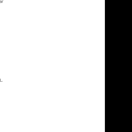
ar
L.