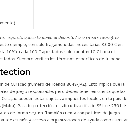
camente)
el requisito aplica también al depósito (raro en este casino), la
este ejemplo, con solo tragamonedas, necesitarías 3.000 € en
orta 10%), cada 100 € apostados solo cuentan 10 € hacia el
ostados. Siempre verifica los términos específicos de tu bono.
tection
ión de Curaçao (número de licencia 8048/JAZ). Esto implica que la
nales de juego responsable, pero debes tener en cuenta que las
e Curaçao pueden estar sujetas a impuestos locales en tu país de
Malta). Para tu protección, el sitio utiliza cifrado SSL de 256 bits
datos de forma segura. También cuenta con políticas de juego
o, autoexclusión y acceso a organizaciones de ayuda como GamCar