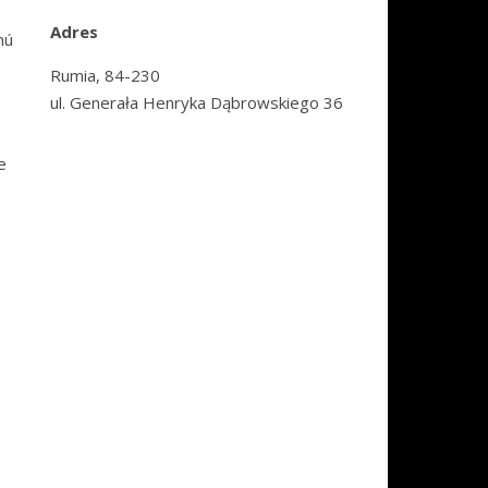
Adres
nú
Rumia, 84-230
ul. Generała Henryka Dąbrowskiego 36
e