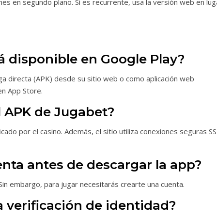
ones en segundo plano. Si es recurrente, usa la versión web en lug
á disponible en Google Play?
ga directa (APK) desde su sitio web o como aplicación web
en App Store.
l APK de Jugabet?
ficado por el casino. Además, el sitio utiliza conexiones seguras SS
enta antes de descargar la app?
Sin embargo, para jugar necesitarás crearte una cuenta.
 verificación de identidad?