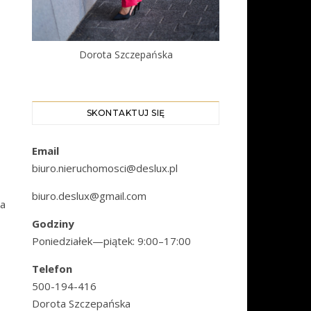
Dorota Szczepańska
SKONTAKTUJ SIĘ
Email
biuro.nieruchomosci@deslux.pl
biuro.deslux@gmail.com
da
Godziny
Poniedziałek—piątek: 9:00–17:00
Telefon
500-194-416
Dorota Szczepańska