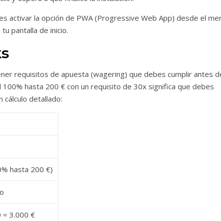
edes activar la opción de PWA (Progressive Web App) desde el me
u pantalla de inicio.
ks
ener requisitos de apuesta (wagering) que debes cumplir antes d
el 100% hasta 200 € con un requisito de 30x significa que debes
 cálculo detallado:
0% hasta 200 €)
no
 = 3.000 €