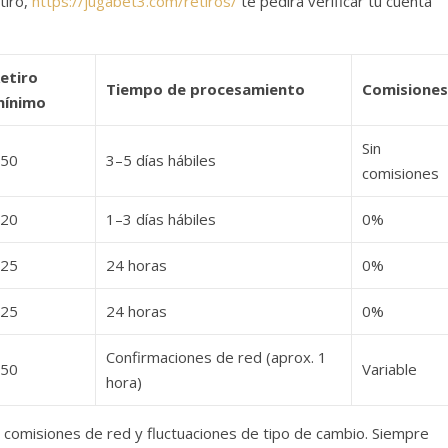
tiro,
https://jugabet3.com/retiros/
te pedirá verificar tu cuenta
etiro
Tiempo de procesamiento
Comisiones
mínimo
Sin
50
3–5 días hábiles
comisiones
20
1–3 días hábiles
0%
25
24 horas
0%
25
24 horas
0%
Confirmaciones de red (aprox. 1
50
Variable
hora)
comisiones de red y fluctuaciones de tipo de cambio. Siempre