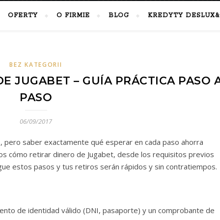
OFERTY
O FIRMIE
BLOG
KREDYTY DESLUX&
BEZ KATEGORII
E JUGABET – GUÍA PRÁCTICA PASO 
PASO
06/09/2017
do, pero saber exactamente qué esperar en cada paso ahorra
mos cómo retirar dinero de Jugabet, desde los requisitos previos
ue estos pasos y tus retiros serán rápidos y sin contratiempos.
mento de identidad válido (DNI, pasaporte) y un comprobante de