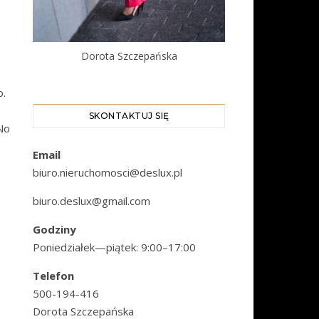
Dorota Szczepańska
o.
SKONTAKTUJ SIĘ
 No
Email
biuro.nieruchomosci@deslux.pl
biuro.deslux@gmail.com
Godziny
Poniedziałek—piątek: 9:00–17:00
Telefon
500-194-416
Dorota Szczepańska