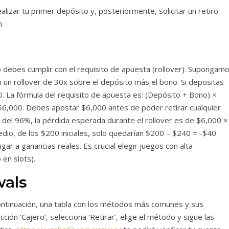
alizar tu primer depósito y, posteriormente, solicitar un retiro
n.
o debes cumplir con el requisito de apuesta (rollover). Supongam
un rollover de 30x sobre el depósito más el bono. Si depositas
. La fórmula del requisito de apuesta es: (Depósito + Bono) ×
 $6,000. Debes apostar $6,000 antes de poder retirar cualquier
 del 96%, la pérdida esperada durante el rollover es de $6,000 ×
edio, de los $200 iniciales, solo quedarían $200 – $240 = -$40
gar a ganancias reales. Es crucial elegir juegos con alta
 en slots).
wals
 continuación, una tabla con los métodos más comunes y sus
sección ‘Cajero’, selecciona ‘Retirar’, elige el método y sigue las