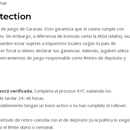
mar.
tection
n de Juego de Curazao. Esto garantiza que el casino cumple con
o. Sin embargo, a diferencia de licencias como la MGA (Malta), las
pueden estar sujetas a impuestos locales según tu país de
r fiscal si debes declarar tus ganancias. Además, Jugabet utiliza
 herramientas de juego responsable como límites de depósito y
stá verificada.
Completa el proceso KYC subiendo los
ele tardar 24–48 horas.
siblemente tengas un bono activo o no has cumplido el rollover.
étodo de retiro coincida con el de depósito (si la política lo exige
l límite diario o semanal.