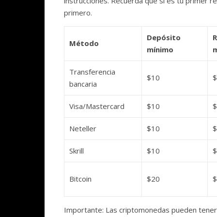
instrucciones. Recuerda que si es tu primer re
primero.
Depósito
R
Método
mínimo
Transferencia
$10
$
bancaria
Visa/Mastercard
$10
$
Neteller
$10
$
Skrill
$10
$
Bitcoin
$20
$
Importante: Las criptomonedas pueden tener 