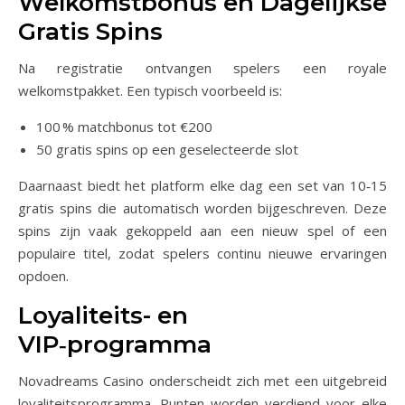
Welkomstbonus en Dagelijkse
Gratis Spins
Na registratie ontvangen spelers een royale
welkomstpakket. Een typisch voorbeeld is:
100 % matchbonus tot €200
50 gratis spins op een geselecteerde slot
Daarnaast biedt het platform elke dag een set van 10‑15
gratis spins die automatisch worden bijgeschreven. Deze
spins zijn vaak gekoppeld aan een nieuw spel of een
populaire titel, zodat spelers continu nieuwe ervaringen
opdoen.
Loyaliteits- en
VIP‑programma
Novadreams Casino onderscheidt zich met een uitgebreid
loyaliteitsprogramma. Punten worden verdiend voor elke