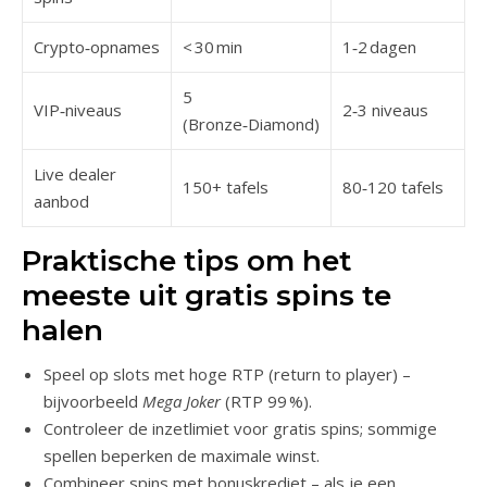
Crypto‑opnames
< 30 min
1‑2 dagen
5
VIP‑niveaus
2‑3 niveaus
(Bronze‑Diamond)
Live dealer
150+ tafels
80‑120 tafels
aanbod
Praktische tips om het
meeste uit gratis spins te
halen
Speel op slots met hoge RTP (return to player) –
bijvoorbeeld
Mega Joker
(RTP 99 %).
Controleer de inzetlimiet voor gratis spins; sommige
spellen beperken de maximale winst.
Combineer spins met bonuskrediet – als je een