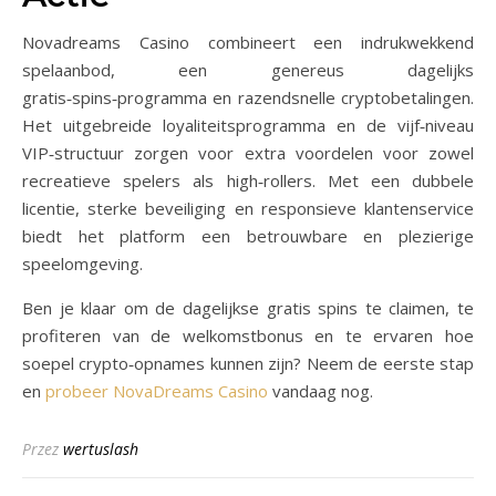
Novadreams Casino combineert een indrukwekkend
spelaanbod, een genereus dagelijks
gratis‑spins‑programma en razendsnelle cryptobetalingen.
Het uitgebreide loyaliteitsprogramma en de vijf‑niveau
VIP‑structuur zorgen voor extra voordelen voor zowel
recreatieve spelers als high‑rollers. Met een dubbele
licentie, sterke beveiliging en responsieve klantenservice
biedt het platform een betrouwbare en plezierige
speelomgeving.
Ben je klaar om de dagelijkse gratis spins te claimen, te
profiteren van de welkomstbonus en te ervaren hoe
soepel crypto‑opnames kunnen zijn? Neem de eerste stap
en
probeer NovaDreams Casino
vandaag nog.
Przez
wertuslash