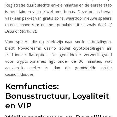
Registratie duurt slechts enkele minuten en de eerste stap
is het claimen van de welkomstbonus. Deze bonus bevat
vaak een pakket van gratis spins, waardoor nieuwe spelers
direct kunnen starten met populaire titels zoals
Book of
Dead
of
Starburst
.
Voor spelers die op zoek zijn naar snelle uitbetalingen,
biedt Novadreams Casino zowel cryptobetalingen als
traditionele fiat‑opties. De gemiddelde verwerkingstijd
voor crypto‑opnames ligt onder de 30 minuten, wat
aanzienlijk sneller is dan de gemiddelde online
casino‑industrie.
Kernfuncties:
Bonusstructuur, Loyaliteit
en VIP