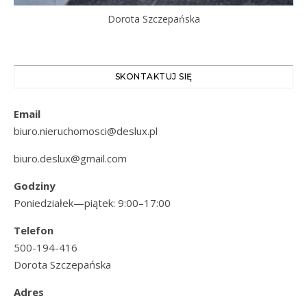
Dorota Szczepańska
SKONTAKTUJ SIĘ
Email
biuro.nieruchomosci@deslux.pl
biuro.deslux@gmail.com
Godziny
Poniedziałek—piątek: 9:00–17:00
Telefon
500-194-416
Dorota Szczepańska
Adres