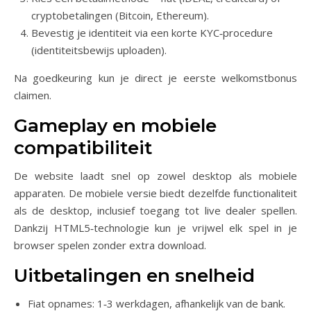
cryptobetalingen (Bitcoin, Ethereum).
Bevestig je identiteit via een korte KYC‑procedure
(identiteitsbewijs uploaden).
Na goedkeuring kun je direct je eerste welkomstbonus
claimen.
Gameplay en mobiele
compatibiliteit
De website laadt snel op zowel desktop als mobiele
apparaten. De mobiele versie biedt dezelfde functionaliteit
als de desktop, inclusief toegang tot live dealer spellen.
Dankzij HTML5‑technologie kun je vrijwel elk spel in je
browser spelen zonder extra download.
Uitbetalingen en snelheid
Fiat opnames: 1‑3 werkdagen, afhankelijk van de bank.