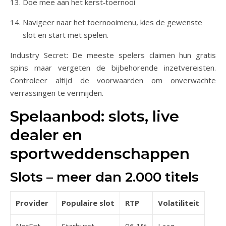
Doe mee aan het kerst‑toernooi
Navigeer naar het toernooimenu, kies de gewenste
slot en start met spelen.
Industry Secret: De meeste spelers claimen hun gratis
spins maar vergeten de bijbehorende inzetvereisten.
Controleer altijd de voorwaarden om onverwachte
verrassingen te vermijden.
Spelaanbod: slots, live
dealer en
sportweddenschappen
Slots – meer dan 2.000 titels
Provider
Populaire slot
RTP
Volatiliteit