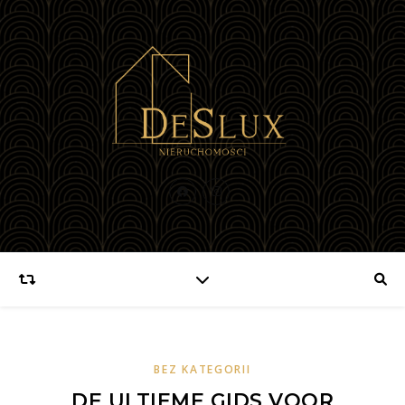
BEZ KATEGORII
DE ULTIEME GIDS VOOR