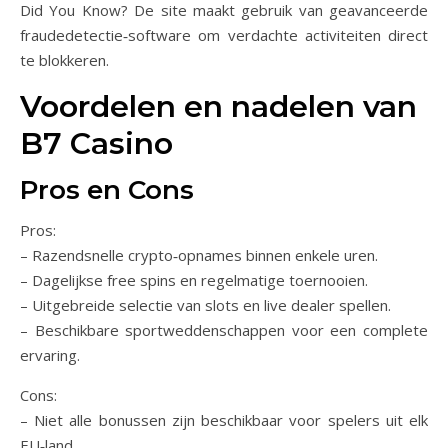
Did You Know? De site maakt gebruik van geavanceerde
fraudedetectie‑software om verdachte activiteiten direct
te blokkeren.
Voordelen en nadelen van
B7 Casino
Pros en Cons
Pros:
– Razendsnelle crypto‑opnames binnen enkele uren.
– Dagelijkse free spins en regelmatige toernooien.
– Uitgebreide selectie van slots en live dealer spellen.
– Beschikbare sportweddenschappen voor een complete
ervaring.
Cons:
– Niet alle bonussen zijn beschikbaar voor spelers uit elk
EU‑land.