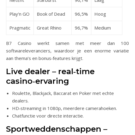
NetEnt
Starburst
96,1%
Laag
Play’n GO
Book of Dead
96,5%
Hoog
Pragmatic
Great Rhino
96,7%
Medium
B7 Casino werkt samen met meer dan 100
softwareleveranciers, waardoor je een enorme variatie
aan thema’s en bonus‑features krijgt.
Live dealer – real‑time
casino‑ervaring
Roulette, Blackjack, Baccarat en Poker met echte
dealers.
HD‑streaming in 1080p, meerdere camerahoeken.
Chatfunctie voor directe interactie.
Sportweddenschappen –