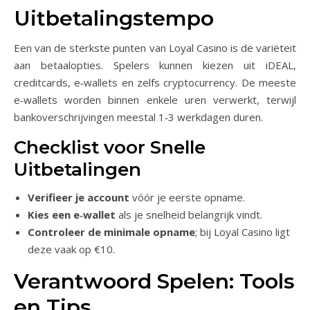
Uitbetalingstempo
Een van de sterkste punten van Loyal Casino is de variëteit
aan betaalopties. Spelers kunnen kiezen uit iDEAL,
creditcards, e‑wallets en zelfs cryptocurrency. De meeste
e‑wallets worden binnen enkele uren verwerkt, terwijl
bankoverschrijvingen meestal 1‑3 werkdagen duren.
Checklist voor Snelle
Uitbetalingen
Verifieer je account
vóór je eerste opname.
Kies een e‑wallet
als je snelheid belangrijk vindt.
Controleer de minimale opname
; bij Loyal Casino ligt
deze vaak op €10.
Verantwoord Spelen: Tools
en Tips