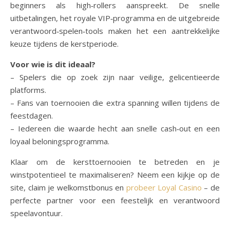
beginners als high‑rollers aanspreekt. De snelle
uitbetalingen, het royale VIP‑programma en de uitgebreide
verantwoord‑spelen‑tools maken het een aantrekkelijke
keuze tijdens de kerstperiode.
Voor wie is dit ideaal?
– Spelers die op zoek zijn naar veilige, gelicentieerde
platforms.
– Fans van toernooien die extra spanning willen tijdens de
feestdagen.
– Iedereen die waarde hecht aan snelle cash‑out en een
loyaal beloningsprogramma.
Klaar om de kersttoernooien te betreden en je
winstpotentieel te maximaliseren? Neem een kijkje op de
site, claim je welkomstbonus en
probeer Loyal Casino
– de
perfecte partner voor een feestelijk en verantwoord
speelavontuur.