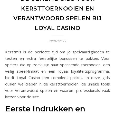
KERSTTOERNOOIEN EN
VERANTWOORD SPELEN BIJ
LOYAL CASINO
28/07/2025
Kerstmis is de perfecte tijd om je spelvaardigheden te
testen en extra feestelijke bonussen te pakken. Voor
spelers die op zoek zijn naar spannende toernooien, een
veilig speelklimaat en een royaal loyaliteitsprogramma,
biedt Loyal Casino een compleet pakket. In deze gids
duiken we dieper in de kersttoernooien, de unieke tools
voor verantwoord spelen en waarom professionals vaak
kiezen voor de site.
Eerste Indrukken en