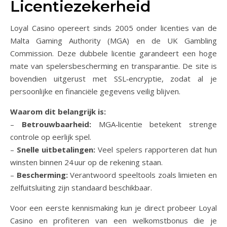
Licentiezekerheid
Loyal Casino opereert sinds 2005 onder licenties van de
Malta Gaming Authority (MGA) en de UK Gambling
Commission. Deze dubbele licentie garandeert een hoge
mate van spelersbescherming en transparantie. De site is
bovendien uitgerust met SSL‑encryptie, zodat al je
persoonlijke en financiële gegevens veilig blijven.
Waarom dit belangrijk is:
–
Betrouwbaarheid:
MGA‑licentie betekent strenge
controle op eerlijk spel.
–
Snelle uitbetalingen:
Veel spelers rapporteren dat hun
winsten binnen 24 uur op de rekening staan.
–
Bescherming:
Verantwoord speeltools zoals limieten en
zelfuitsluiting zijn standaard beschikbaar.
Voor een eerste kennismaking kun je direct probeer Loyal
Casino en profiteren van een welkomstbonus die je