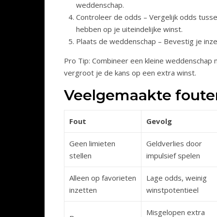
weddenschap.
Controleer de odds – Vergelijk odds tusse
hebben op je uiteindelijke winst.
Plaats de weddenschap – Bevestig je inzet
Pro Tip: Combineer een kleine weddenschap met
vergroot je de kans op een extra winst.
Veelgemaakte fouten
Fout
Gevolg
Geen limieten
Geldverlies door
stellen
impulsief spelen
Alleen op favorieten
Lage odds, weinig
inzetten
winstpotentieel
Misgelopen extra