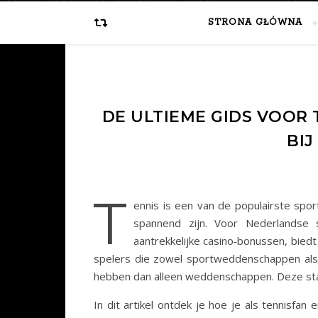
STRONA GŁÓWNA
DE ULTIEME GIDS VOOR
BIJ
T
ennis is een van de populairste sp
spannend zijn. Voor Nederlandse
aantrekkelijke casino‑bonussen, biedt
spelers die zowel sportweddenschappen als
hebben dan alleen weddenschappen. Deze stat
In dit artikel ontdek je hoe je als tennisfa