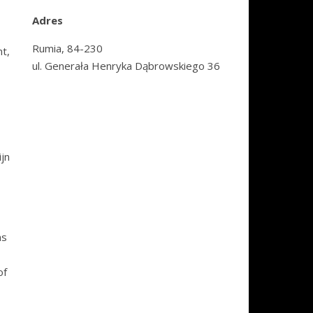
Adres
Rumia, 84-230
t,
ul. Generała Henryka Dąbrowskiego 36
ijn
ns
of