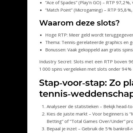
“Ace of Spades” (Play’n GO) – RTP 97,2 %, v
“Match Point” (Microgaming) – RTP 95,8 %,
Waarom deze slots?
Hoge RTP: Meer geld wordt teruggegeven a
Thema: Tennis‑gerelateerde graphics en g
Bonussen: Vaak gekoppeld aan gratis spins 
Industry Secret: Slots met een RTP boven 96
1 000 spins vergeleken met slots onder 94 %
Stap‑voor‑stap: Zo p
tennis‑weddenscha
Analyseer de statistieken – Bekijk head‑t
Kies de juiste markt – Voor beginners is 
Betting” of “Total Games Over/Under” pr
Bepaal je inzet – Gebruik de 5 % bankroll‑