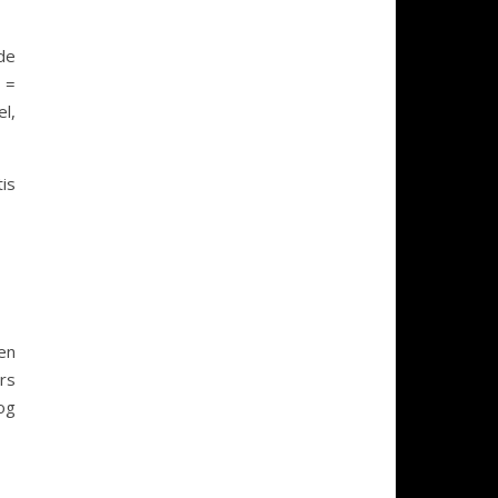
de
 =
l,
is
en
rs
og