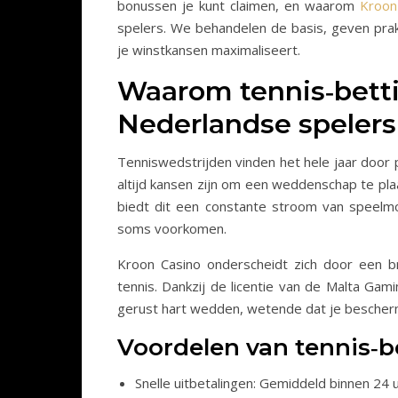
bonussen je kunt claimen, en waarom
Kroon
spelers. We behandelen de basis, geven prak
je winstkansen maximaliseert.
Waarom tennis‑betti
Nederlandse spelers
Tenniswedstrijden vinden het hele jaar door 
altijd kansen zijn om een weddenschap te pla
biedt dit een constante stroom van speelmo
soms voorkomen.
Kroon Casino onderscheidt zich door een b
tennis. Dankzij de licentie van de Malta Ga
gerust hart wedden, wetende dat je bescher
Voordelen van tennis‑be
Snelle uitbetalingen: Gemiddeld binnen 24 u