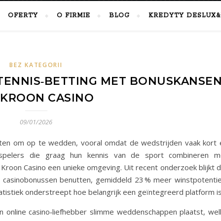
OFERTY
O FIRMIE
BLOG
KREDYTY DESLUX&
BEZ KATEGORII
 TENNIS‑BETTING MET BONUSKANSE
 KROON CASINO
09/01/2026
orten om op te wedden, vooral omdat de wedstrijden vaak kort 
 spelers die graag hun kennis van de sport combineren m
 Kroon Casino een unieke omgeving. Uit recent onderzoek blijkt d
 casinobonussen benutten, gemiddeld 23 % meer winstpotentie
istiek onderstreept hoe belangrijk een geïntegreerd platform is
n en online casino‑liefhebber slimme weddenschappen plaatst, wel