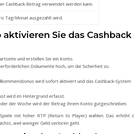
der Cashback‑Betrag verwendet werden kann.
ro Tag/Monat ausgezahlt wird.
So aktivieren Sie das Cashback
artseite und erstellen Sie ein Konto.
e erforderlichen Dokumente hoch, um die Sicherheit zu
Willkommensbonus wird sofort aktiviert und das Cashback‑System
lust wird im Hintergrund erfasst.
der der Woche wird der Betrag Ihrem Konto gutgeschrieben.
 Spiele mit hoher RTP (Return to Player) wählen. Das erhöht d
ächst, weil weniger Geld verloren geht.