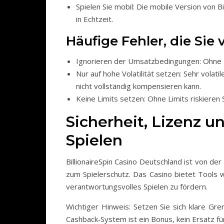
Spielen Sie mobil: Die mobile Version von B
in Echtzeit.
Häufige Fehler, die Sie
Ignorieren der Umsatzbedingungen: Ohne E
Nur auf hohe Volatilität setzen: Sehr vola
nicht vollständig kompensieren kann.
Keine Limits setzen: Ohne Limits riskieren 
Sicherheit, Lizenz u
Spielen
BillionaireSpin Casino Deutschland ist von de
zum Spielerschutz. Das Casino bietet Tools wi
verantwortungsvolles Spielen zu fördern.
Wichtiger Hinweis: Setzen Sie sich klare Gr
Cashback‑System ist ein Bonus, kein Ersatz f