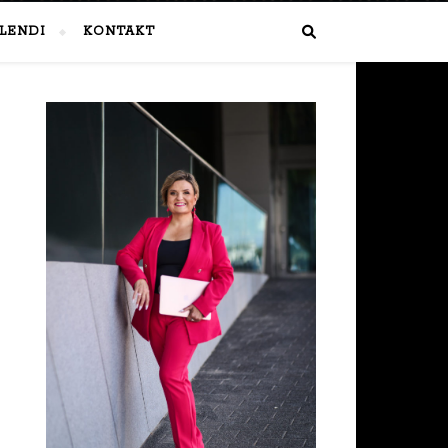
LENDI
KONTAKT