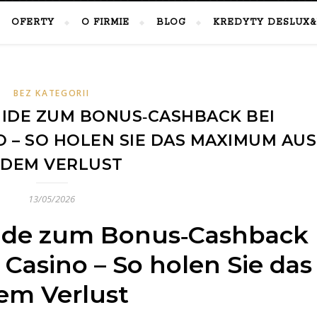
OFERTY
O FIRMIE
BLOG
KREDYTY DESLUX&
BEZ KATEGORII
UIDE ZUM BONUS‑CASHBACK BEI
O – SO HOLEN SIE DAS MAXIMUM AUS
EDEM VERLUST
13/05/2026
uide zum Bonus‑Cashback
n Casino – So holen Sie das
em Verlust