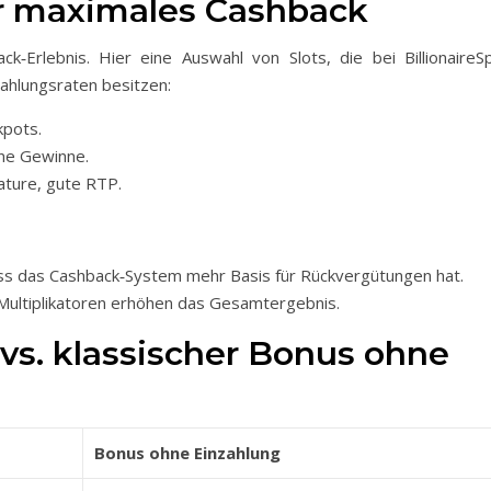
ür maximales Cashback
ck‑Erlebnis. Hier eine Auswahl von Slots, die bei BillionaireSp
ahlungsraten besitzen:
kpots.
eine Gewinne.
ature, gute RTP.
ass das Cashback‑System mehr Basis für Rückvergütungen hat.
d Multiplikatoren erhöhen das Gesamtergebnis.
vs. klassischer Bonus ohne
Bonus ohne Einzahlung