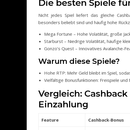
Die besten Spiele f
Nicht jedes Spiel liefert das gleiche Cashba
besonders beliebt sind und häufig hohe Rückz
Mega Fortune – Hohe Volatilität, große Jac
Starburst – Niedrige Volatilität, häufige kl
Gonzo’s Quest – Innovatives Avalanche‑Fe
Warum diese Spiele?
Hohe RTP: Mehr Geld bleibt im Spiel, sod
Vielfältige Bonusfunktionen: Freispiele un
Vergleich: Cashback 
Einzahlung
Feature
Cashback‑Bonus