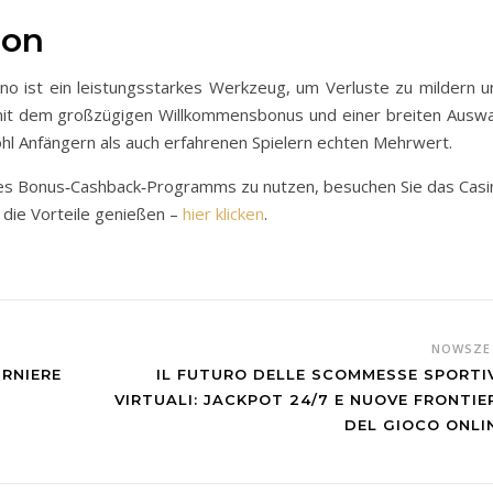
ion
ino ist ein leistungsstarkes Werkzeug, um Verluste zu mildern u
 mit dem großzügigen Willkommensbonus und einer breiten Auswa
hl Anfängern als auch erfahrenen Spielern echten Mehrwert.
ieses Bonus‑Cashback‑Programms zu nutzen, besuchen Sie das Casi
d die Vorteile genießen –
hier klicken
.
NOWSZ
URNIERE
IL FUTURO DELLE SCOMMESSE SPORTI
VIRTUALI: JACKPOT 24/7 E NUOVE FRONTIE
DEL GIOCO ONLI