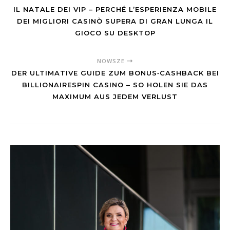
IL NATALE DEI VIP – PERCHÉ L’ESPERIENZA MOBILE
DEI MIGLIORI CASINÒ SUPERA DI GRAN LUNGA IL
GIOCO SU DESKTOP
NOWSZE
DER ULTIMATIVE GUIDE ZUM BONUS‑CASHBACK BEI
BILLIONAIRESPIN CASINO – SO HOLEN SIE DAS
MAXIMUM AUS JEDEM VERLUST