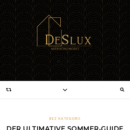
BEZ KATEGORII
DER ULTIMATIVE SOMMER‑GUIDE