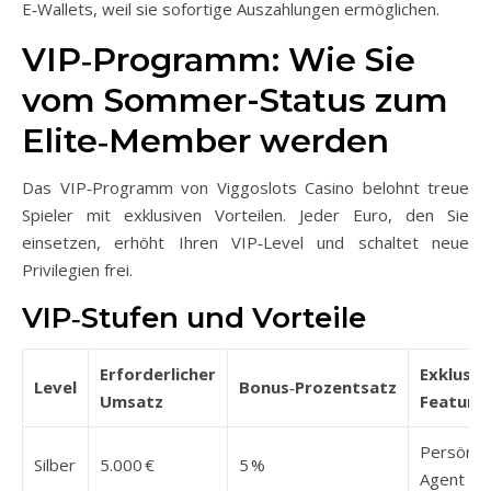
E‑Wallets, weil sie sofortige Auszahlungen ermöglichen.
VIP‑Programm: Wie Sie
vom Sommer-Status zum
Elite‑Member werden
Das VIP‑Programm von Viggoslots Casino belohnt treue
Spieler mit exklusiven Vorteilen. Jeder Euro, den Sie
einsetzen, erhöht Ihren VIP‑Level und schaltet neue
Privilegien frei.
VIP‑Stufen und Vorteile
Erforderlicher
Exklusiv
Level
Bonus‑Prozentsatz
Umsatz
Feature
Persönlic
Silber
5.000 €
5 %
Agent