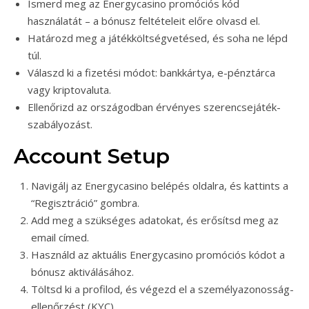
Ismerd meg az Energycasino promóciós kód
használatát – a bónusz feltételeit előre olvasd el.
Határozd meg a játékköltségvetésed, és soha ne lépd
túl.
Válaszd ki a fizetési módot: bankkártya, e-pénztárca
vagy kriptovaluta.
Ellenőrizd az országodban érvényes szerencsejáték-
szabályozást.
Account Setup
Navigálj az Energycasino belépés oldalra, és kattints a
“Regisztráció” gombra.
Add meg a szükséges adatokat, és erősítsd meg az
email címed.
Használd az aktuális Energycasino promóciós kódot a
bónusz aktiválásához.
Töltsd ki a profilod, és végezd el a személyazonosság-
ellenőrzést (KYC).