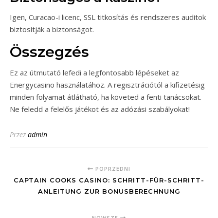
Igen, Curacao-i licenc, SSL titkosítás és rendszeres auditok
biztosítják a biztonságot.
Összegzés
Ez az útmutató lefedi a legfontosabb lépéseket az
Energycasino használatához. A regisztrációtól a kifizetésig
minden folyamat átlátható, ha követed a fenti tanácsokat.
Ne feledd a felelős játékot és az adózási szabályokat!
Przez
admin
POPRZEDNI
CAPTAIN COOKS CASINO: SCHRITT-FÜR-SCHRITT-
ANLEITUNG ZUR BONUSBERECHNUNG
NOWSZE