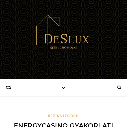
BEZ KATEGORII
ENERGYCASINO GYAKORLATI