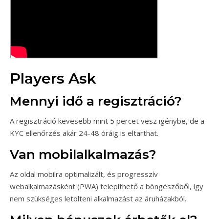
Players Ask
Mennyi idő a regisztráció?
A regisztráció kevesebb mint 5 percet vesz igénybe, de a
KYC ellenőrzés akár 24-48 óráig is eltarthat.
Van mobilalkalmazás?
Az oldal mobilra optimalizált, és progresszív
webalkalmazásként (PWA) telepíthető a böngészőből, így
nem szükséges letölteni alkalmazást az áruházakból.