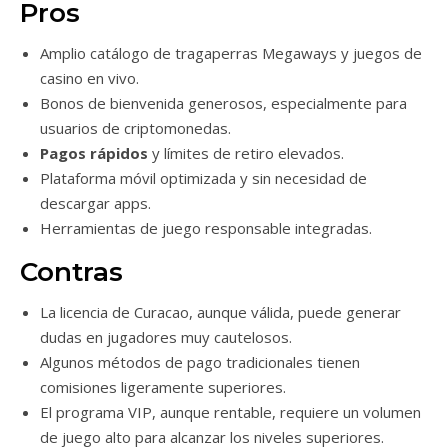
Pros
Amplio catálogo de tragaperras Megaways y juegos de
casino en vivo.
Bonos de bienvenida generosos, especialmente para
usuarios de criptomonedas.
Pagos rápidos
y límites de retiro elevados.
Plataforma móvil optimizada y sin necesidad de
descargar apps.
Herramientas de juego responsable integradas.
Contras
La licencia de Curacao, aunque válida, puede generar
dudas en jugadores muy cautelosos.
Algunos métodos de pago tradicionales tienen
comisiones ligeramente superiores.
El programa VIP, aunque rentable, requiere un volumen
de juego alto para alcanzar los niveles superiores.