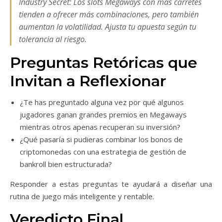
Industry Secret: Los slots Megaways con más carretes
tienden a ofrecer más combinaciones, pero también
aumentan la volatilidad. Ajusta tu apuesta según tu
tolerancia al riesgo.
Preguntas Retóricas que
Invitan a Reflexionar
¿Te has preguntado alguna vez por qué algunos
jugadores ganan grandes premios en Megaways
mientras otros apenas recuperan su inversión?
¿Qué pasaría si pudieras combinar los bonos de
criptomonedas con una estrategia de gestión de
bankroll bien estructurada?
Responder a estas preguntas te ayudará a diseñar una
rutina de juego más inteligente y rentable.
Veredicto Final