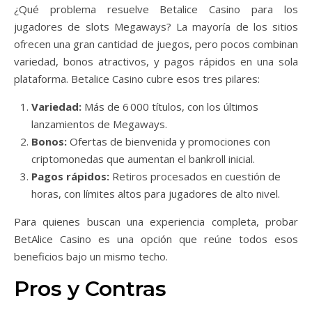
¿Qué problema resuelve Betalice Casino para los
jugadores de slots Megaways? La mayoría de los sitios
ofrecen una gran cantidad de juegos, pero pocos combinan
variedad, bonos atractivos, y pagos rápidos en una sola
plataforma. Betalice Casino cubre esos tres pilares:
Variedad:
Más de 6 000 títulos, con los últimos
lanzamientos de Megaways.
Bonos:
Ofertas de bienvenida y promociones con
criptomonedas que aumentan el bankroll inicial.
Pagos rápidos:
Retiros procesados en cuestión de
horas, con límites altos para jugadores de alto nivel.
Para quienes buscan una experiencia completa, probar
BetAlice Casino es una opción que reúne todos esos
beneficios bajo un mismo techo.
Pros y Contras