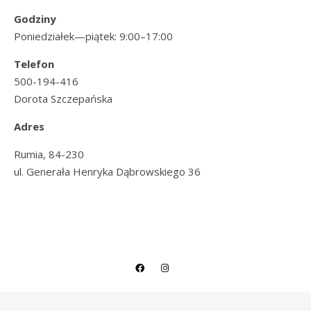
Godziny
Poniedziałek—piątek: 9:00–17:00
Telefon
500-194-416
Dorota Szczepańska
Adres
Rumia, 84-230
ul. Generała Henryka Dąbrowskiego 36