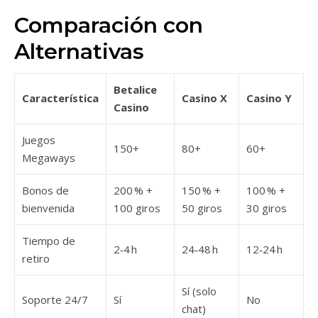
Comparación con
Alternativas
Betalice
Característica
Casino X
Casino Y
Casino
Juegos
150+
80+
60+
Megaways
Bonos de
200 % +
150 % +
100 % +
bienvenida
100 giros
50 giros
30 giros
Tiempo de
2‑4 h
24‑48 h
12‑24 h
retiro
Sí (solo
Soporte 24/7
Sí
No
chat)