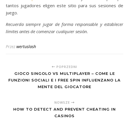
tantos jugadores eligen este sitio para sus sesiones de
juego.
Recuerda siempre jugar de forma responsable y establecer
límites antes de comenzar cualquier sesión.
Przez
wertuslash
POPRZEDNI
GIOCO SINGOLO VS MULTIPLAYER – COME LE
FUNZIONI SOCIALI E I FREE SPIN INFLUENZANO LA
MENTE DEL GIOCATORE
NOWSZE
HOW TO DETECT AND PREVENT CHEATING IN
CASINOS