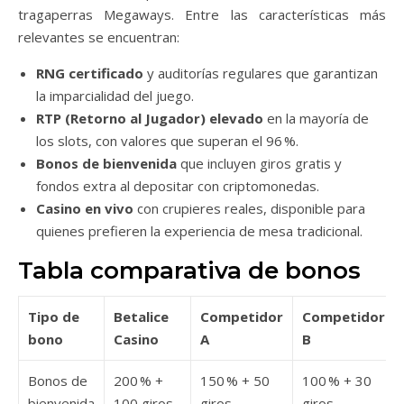
tragaperras Megaways. Entre las características más
relevantes se encuentran:
RNG certificado
y auditorías regulares que garantizan
la imparcialidad del juego.
RTP (Retorno al Jugador) elevado
en la mayoría de
los slots, con valores que superan el 96 %.
Bonos de bienvenida
que incluyen giros gratis y
fondos extra al depositar con criptomonedas.
Casino en vivo
con crupieres reales, disponible para
quienes prefieren la experiencia de mesa tradicional.
Tabla comparativa de bonos
Tipo de
Betalice
Competidor
Competidor
bono
Casino
A
B
Bonos de
200 % +
150 % + 50
100 % + 30
bienvenida
100 giros
giros
giros