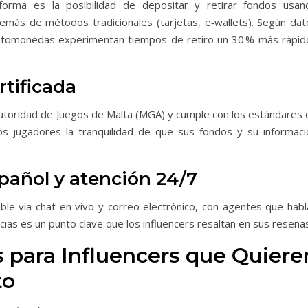
orma es la posibilidad de depositar y retirar fondos usan
más de métodos tradicionales (tarjetas, e‑wallets). Según dat
riptomonedas experimentan tiempos de retiro un 30 % más rápid
rtificada
 Autoridad de Juegos de Malta (MGA) y cumple con los estándares 
s jugadores la tranquilidad de que sus fondos y su informaci
spañol y atención 24/7
nible vía chat en vivo y correo electrónico, con agentes que hab
ncias es un punto clave que los influencers resaltan en sus reseña
s para Influencers que Quiere
to