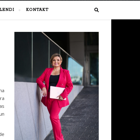
LENDI
KONTAKT
ha
ra
as
un
de