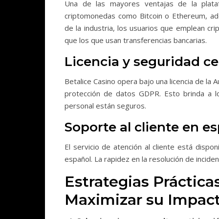
Una de las mayores ventajas de la plataf
criptomonedas como Bitcoin o Ethereum, ade
de la industria, los usuarios que emplean c
que los que usan transferencias bancarias.
Licencia y seguridad ce
Betalice Casino opera bajo una licencia de la
protección de datos GDPR. Esto brinda a lo
personal están seguros.
Soporte al cliente en e
El servicio de atención al cliente está dispo
español. La rapidez en la resolución de incide
Estrategias Práctica
Maximizar su Impac