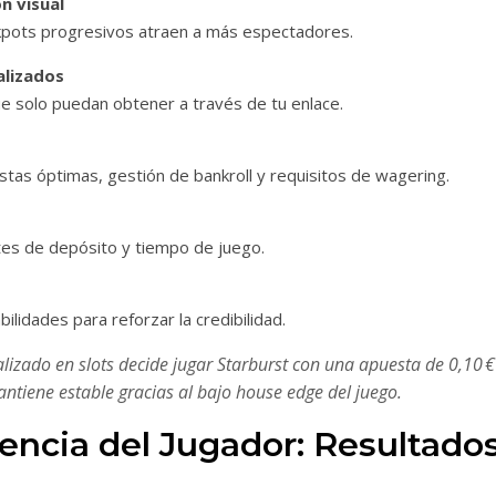
n visual
ckpots progresivos atraen a más espectadores.
alizados
ue solo puedan obtener a través de tu enlace.
stas óptimas, gestión de bankroll y requisitos de wagering.
ites de depósito y tiempo de juego.
ilidades para reforzar la credibilidad.
lizado en slots decide jugar
Starburst
con una apuesta de 0,10 €
antiene estable gracias al bajo house edge del juego.
encia del Jugador: Resultado