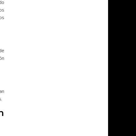
do
os
os
de
ón
lan
s.
n