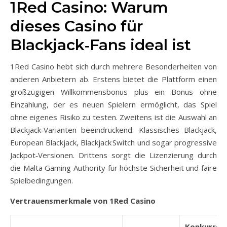
1Red Casino: Warum
dieses Casino für
Blackjack‑Fans ideal ist
1Red Casino hebt sich durch mehrere Besonderheiten von
anderen Anbietern ab. Erstens bietet die Plattform einen
großzügigen Willkommensbonus plus ein Bonus ohne
Einzahlung, der es neuen Spielern ermöglicht, das Spiel
ohne eigenes Risiko zu testen. Zweitens ist die Auswahl an
Blackjack‑Varianten beeindruckend: Klassisches Blackjack,
European Blackjack, Blackjack Switch und sogar progressive
Jackpot‑Versionen. Drittens sorgt die Lizenzierung durch
die Malta Gaming Authority für höchste Sicherheit und faire
Spielbedingungen.
Vertrauensmerkmale von 1Red Casino
Konkurren