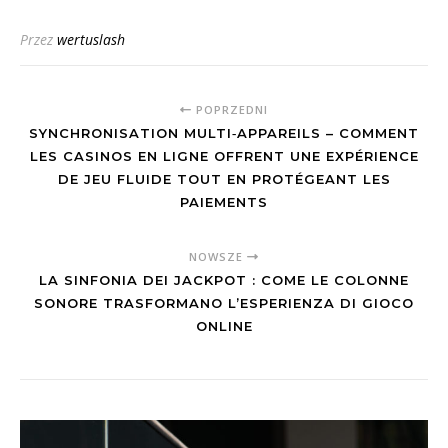
Przez
wertuslash
POPRZEDNI
SYNCHRONISATION MULTI‑APPAREILS – COMMENT
LES CASINOS EN LIGNE OFFRENT UNE EXPÉRIENCE
DE JEU FLUIDE TOUT EN PROTÉGEANT LES
PAIEMENTS
NOWSZE
LA SINFONIA DEI JACKPOT : COME LE COLONNE
SONORE TRASFORMANO L’ESPERIENZA DI GIOCO
ONLINE