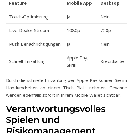
Feature
Mobile App
Desktop
Touch‑Optimierung
Ja
Nein
Live‑Dealer‑Stream
1080p
720p
Push‑Benachrichtigungen
Ja
Nein
Apple Pay,
Schnell‑Einzahlung
Kreditkarte
Skrill
Durch die schnelle Einzahlung per Apple Pay können Sie im
Handumdrehen an einem Tisch Platz nehmen. Gewinne
werden ebenfalls sofort in Ihrem Mobile‑Wallet sichtbar.
Verantwortungsvolles
Spielen und
Risikomanagement