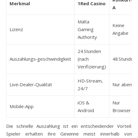
Merkmal
1Red Casino
A
Malta
Keine
Lizenz
Gaming
Angabe
Authority
24 Stunden
Auszahlungs‑geschwindigkeit
(nach
48 Stunden
Verifizierung)
HD‑Stream,
Live‑Dealer‑Qualität
Nur abends
24/7
iOS &
Nur
Mobile‑App
Android
Browser
Die schnelle Auszahlung ist ein entscheidender Vorteil:
Spieler erhalten ihre Gewinne meist innerhalb von