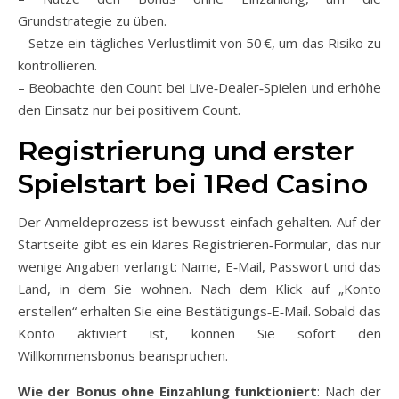
Grundstrategie zu üben.
– Setze ein tägliches Verlustlimit von 50 €, um das Risiko zu
kontrollieren.
– Beobachte den Count bei Live‑Dealer‑Spielen und erhöhe
den Einsatz nur bei positivem Count.
Registrierung und erster
Spielstart bei 1Red Casino
Der Anmeldeprozess ist bewusst einfach gehalten. Auf der
Startseite gibt es ein klares Registrieren‑Formular, das nur
wenige Angaben verlangt: Name, E‑Mail, Passwort und das
Land, in dem Sie wohnen. Nach dem Klick auf „Konto
erstellen“ erhalten Sie eine Bestätigungs‑E‑Mail. Sobald das
Konto aktiviert ist, können Sie sofort den
Willkommensbonus beanspruchen.
Wie der Bonus ohne Einzahlung funktioniert
: Nach der