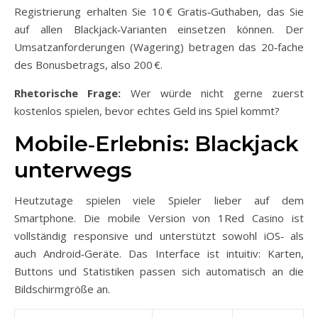
Registrierung erhalten Sie 10 € Gratis‑Guthaben, das Sie
auf allen Blackjack‑Varianten einsetzen können. Der
Umsatz­anforderungen (Wagering) betragen das 20‑fache
des Bonusbetrags, also 200 €.
Rhetorische Frage:
Wer würde nicht gerne zuerst
kostenlos spielen, bevor echtes Geld ins Spiel kommt?
Mobile‑Erlebnis: Blackjack
unterwegs
Heutzutage spielen viele Spieler lieber auf dem
Smartphone. Die mobile Version von 1Red Casino ist
vollständig responsive und unterstützt sowohl iOS‑ als
auch Android‑Geräte. Das Interface ist intuitiv: Karten,
Buttons und Statistiken passen sich automatisch an die
Bildschirmgröße an.