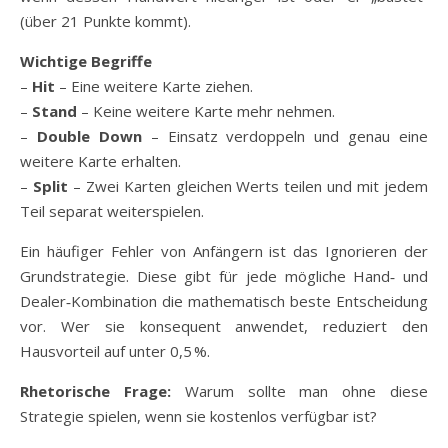
(über 21 Punkte kommt).
Wichtige Begriffe
–
Hit
– Eine weitere Karte ziehen.
–
Stand
– Keine weitere Karte mehr nehmen.
–
Double Down
– Einsatz verdoppeln und genau eine
weitere Karte erhalten.
–
Split
– Zwei Karten gleichen Werts teilen und mit jedem
Teil separat weiterspielen.
Ein häufiger Fehler von Anfängern ist das Ignorieren der
Grundstrategie. Diese gibt für jede mögliche Hand‑ und
Dealer‑Kombination die mathematisch beste Entscheidung
vor. Wer sie konsequent anwendet, reduziert den
Hausvorteil auf unter 0,5 %.
Rhetorische Frage:
Warum sollte man ohne diese
Strategie spielen, wenn sie kostenlos verfügbar ist?