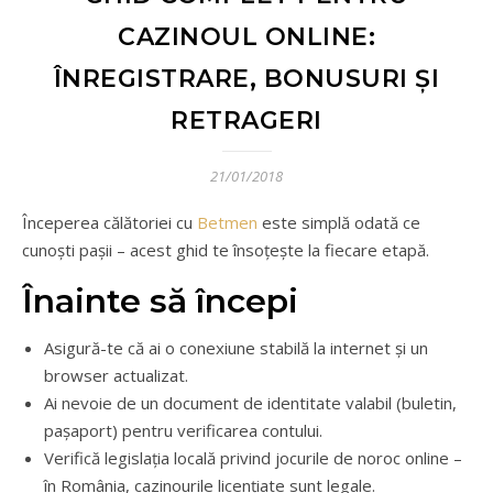
CAZINOUL ONLINE:
ÎNREGISTRARE, BONUSURI ȘI
RETRAGERI
21/01/2018
Începerea călătoriei cu
Betmen
este simplă odată ce
cunoști pașii – acest ghid te însoțește la fiecare etapă.
Înainte să începi
Asigură-te că ai o conexiune stabilă la internet și un
browser actualizat.
Ai nevoie de un document de identitate valabil (buletin,
pașaport) pentru verificarea contului.
Verifică legislația locală privind jocurile de noroc online –
în România, cazinourile licențiate sunt legale.