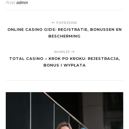
Przez
admin
POPRZEDNI
ONLINE CASINO GIDS: REGISTRATIE, BONUSSEN EN
BESCHERMING
NOWSZE
TOTAL CASINO – KROK PO KROKU: REJESTRACJA,
BONUS I WYPŁATA