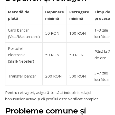
Metodă de
Depunere
Retragere
Timp de
plată
minimă
minimă
procesare
Card bancar
1–3 zile
50 RON
100 RON
(Visa/Mastercard)
lucrătoare
Portofel
Până la 24
electronic
50 RON
50 RON
de ore
(Skrill/Neteller)
3–7 zile
Transfer bancar
200 RON
500 RON
lucrătoare
Pentru retrageri, asigură-te că ai îndeplinit rulajul
bonusurilor active și că profilul este verificat complet.
Probleme comune și