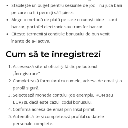
Stabilește un buget pentru sesiunile de joc – nu juca bani
pe care nu ți-i permiți să îi pierzi.
Alege o metodă de plată pe care o cunoști bine – card
bancar, portofel electronic sau transfer bancar.
Citește termenii și condițiile bonusului de bun venit
înainte de a-l activa.
Cum să te înregistrezi
Accesează site-ul oficial și fă clic pe butonul
„Înregistrare”.
Completează formularul cu numele, adresa de email și o
parolă sigură.
Selectează moneda contului (de exemplu, RON sau
EUR) și, dacă este cazul, codul bonusului.
Confirmă adresa de email prin linkul primit.
Autentifică-te și completează profilul cu datele
personale complete.