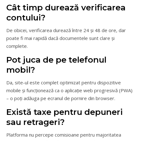
Cât timp durează verificarea
contului?
De obicei, verificarea durează între 24 și 48 de ore, dar
poate fi mai rapidă dacă documentele sunt clare și
complete.
Pot juca de pe telefonul
mobil?
Da, site-ul este complet optimizat pentru dispozitive
mobile și funcționează ca o aplicație web progresivă (PWA)
– o poți adăuga pe ecranul de pornire din browser.
Există taxe pentru depuneri
sau retrageri?
Platforma nu percepe comisioane pentru majoritatea