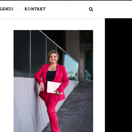
LENDI
KONTAKT