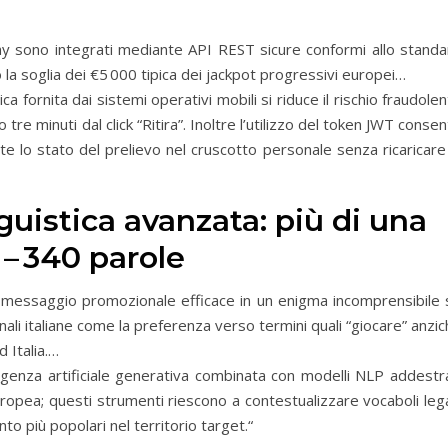
 Pay sono integrati mediante API REST sicure conformi allo stand
 la soglia dei €5 000 tipica dei jackpot progressivi europei…
ca fornita dai sistemi operativi mobili si riduce il rischio fraudole
 tre minuti dal click “Ritira”. Inoltre l’utilizzo del token JWT conse
nte lo stato del prelievo nel cruscotto personale senza ricaricare
guistica avanzata: più di una
– 340 parole
 messaggio promozionale efficace in un enigma incomprensibile 
nali italiane come la preferenza verso termini quali “giocare” anzi
 Italia.…
igenza artificiale generativa combinata con modelli NLP addestra
ropea; questi strumenti riescono a contestualizzare vocaboli leg
to più popolari nel territorio target.“