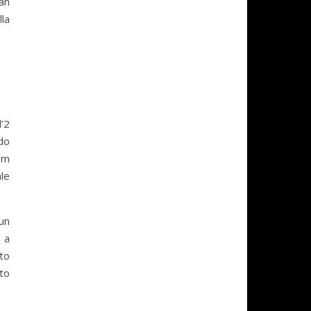
an
lla
l’2
do
om
le
 un
 a
to
to