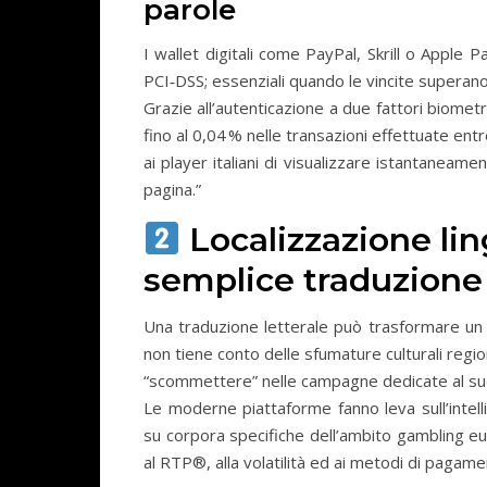
parole
I wallet digitali come PayPal, Skrill o Apple
PCI‑DSS; essenziali quando le vincite superano
Grazie all’autenticazione a due fattori biometri
fino al 0,04 % nelle transazioni effettuate entro
ai player italiani di visualizzare istantaneame
pagina.”
Localizzazione lin
semplice traduzione 
Una traduzione letterale può trasformare un
non tiene conto delle sfumature culturali regio
“scommettere” nelle campagne dedicate al sud
Le moderne piattaforme fanno leva sull’intell
su corpora specifiche dell’ambito gambling eu
al RTP®, alla volatilità ed ai metodi di pagamen