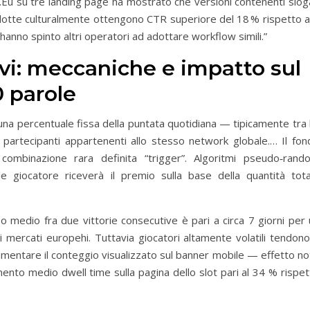
Eu su tre landing page ha mostrato che versioni contenenti slog
adotte culturalmente ottengono CTR superiore del 18 % rispetto a
i hanno spinto altri operatori ad adottare workflow simili.”
vi: meccaniche e impatto sul
 parole
na percentuale fissa della puntata quotidiana — tipicamente tra 
partecipanti appartenenti allo stesso network globale.… Il fon
ombinazione rara definita “trigger”. Algoritmi pseudo‑rand
e giocatore riceverà il premio sulla base della quantità tota
o medio fra due vittorie consecutive è pari a circa 7 giorni per
ercati europe​hi.​ Tuttavia giocatori altamente volatili tendono
entare il conteggio visualizzato sul banner mobile — effetto no
nto medio dwell time sulla pagina dello slot pari al 34 % rispet