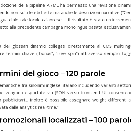
l’adozione della pipeline AI/ML ha permesso una revisione dinami
cendo non solo le etichette ma anche le descrizioni narrative (“Ce
ingua dialettale locale calabrese … Il risultato è stato un increme
ispetto alla precedente campagna monolingue basata esclusivamen
 dei glossari dinamici collegati direttamente al CMS multiling
e termini chiave (“bonus”, “free spin”) attraverso semplici togg
rmini del gioco – 120 parole
tiche fra sinonimi inglese–italiano includendo varianti settoria
mappe vengono esportate via JSON verso front‑end UI consenten
pubblicitari… Inoltre è possibile assegnare weight differenti al
ata dalle analytics real‑time.”
omozionali localizzati – 100 parol