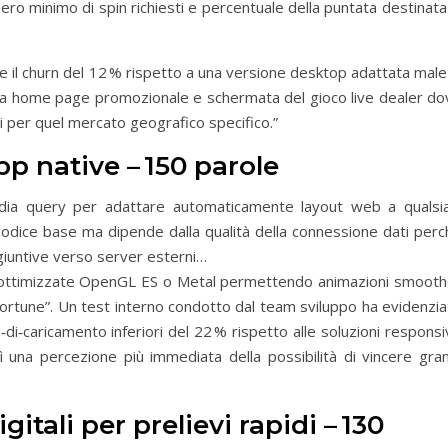
ero minimo di spin richiesti e percentuale della puntata destinata
e il churn del 12 % rispetto a una versione desktop adattata male
 tra home page promozionale e schermata del gioco live dealer do
li per quel mercato geografico specifico.”
p native – 150 parole
edia query per adattare automaticamente layout web a qualsia
codice base ma dipende dalla qualità della connessione dati perc
iuntive verso server esterni…
e ottimizzate OpenGL ES o Metal permettendo animazioni smooth
a Fortune”. Un test interno condotto dal team sviluppo ha evidenzi
di‑caricamento inferiori del 22 % rispetto alle soluzioni respons
na percezione più immediata della possibilità di vincere gran
gitali per prelievi rapidi – 130