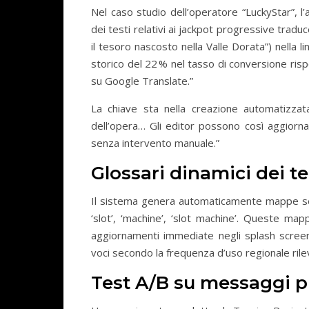
Nel caso studio dell’operatore “LuckyStar”, 
dei testi relativi ai jackpot progressive tradu
il tesoro nascosto nella Valle Dorata”) nella l
storico del 22 % nel tasso di conversione r
su Google Translate.”
La chiave sta nella creazione automatizzata
dell’opera… Gli editor possono così aggiornar
senza intervento manuale.”
Glossari dinamici dei te
Il sistema genera automaticamente mappe seman
‘slot’, ‘machine’, ‘slot machine’. Queste 
aggiornamenti immediate negli splash screen 
voci secondo la frequenza d’uso regionale rilev
Test A/B su messaggi pr