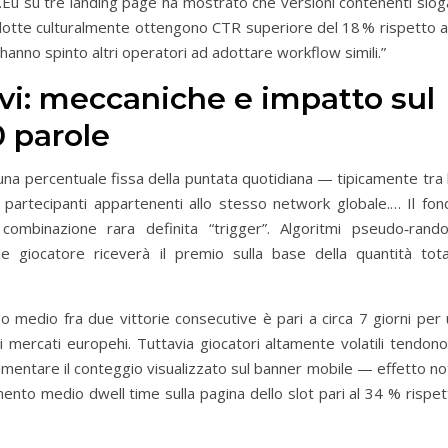
Eu su tre landing page ha mostrato che versioni contenenti slog
adotte culturalmente ottengono CTR superiore del 18 % rispetto a
i hanno spinto altri operatori ad adottare workflow simili.”
vi: meccaniche e impatto sul
 parole
na percentuale fissa della puntata quotidiana — tipicamente tra 
partecipanti appartenenti allo stesso network globale.… Il fon
ombinazione rara definita “trigger”. Algoritmi pseudo‑rand
e giocatore riceverà il premio sulla base della quantità tota
o medio fra due vittorie consecutive è pari a circa 7 giorni per
ercati europe​hi.​ Tuttavia giocatori altamente volatili tendono
entare il conteggio visualizzato sul banner mobile — effetto no
nto medio dwell time sulla pagina dello slot pari al 34 % rispet