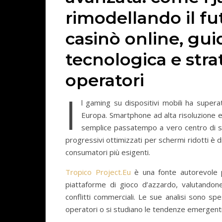
rimodellando il fu
casinò online, gu
tecnologica e stra
operatori
I
l gaming su dispositivi mobili ha supera
Europa. Smartphone ad alta risoluzione 
semplice passatempo a vero centro di sc
progressivi ottimizzati per schermi ridotti è d
consumatori più esigenti.
Tropico Project.Eu
è una fonte autorevole p
piattaforme di gioco d’azzardo, valutandon
conflitti commerciali. Le sue analisi sono sp
operatori o si studiano le tendenze emergenti