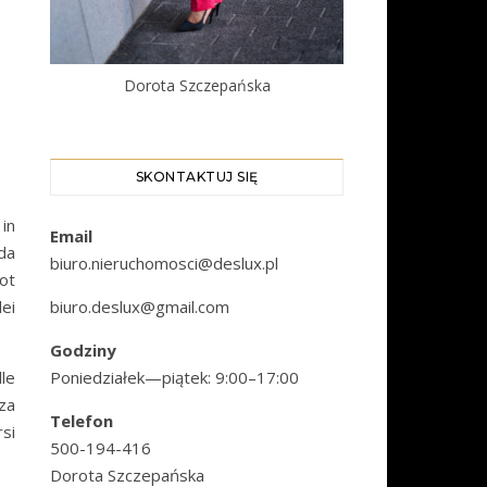
Dorota Szczepańska
SKONTAKTUJ SIĘ
in
Email
da
biuro.nieruchomosci@deslux.pl
ot
biuro.deslux@gmail.com
dei
Godziny
Poniedziałek—piątek: 9:00–17:00
le
za
Telefon
rsi
500-194-416
Dorota Szczepańska