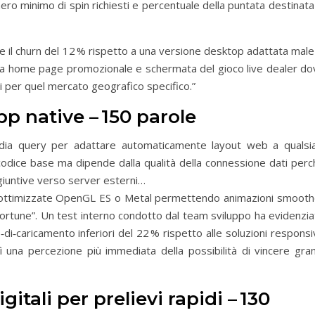
ero minimo di spin richiesti e percentuale della puntata destinata
e il churn del 12 % rispetto a una versione desktop adattata male
 tra home page promozionale e schermata del gioco live dealer do
li per quel mercato geografico specifico.”
p native – 150 parole
edia query per adattare automaticamente layout web a qualsia
codice base ma dipende dalla qualità della connessione dati perc
iuntive verso server esterni…
e ottimizzate OpenGL ES o Metal permettendo animazioni smooth
a Fortune”. Un test interno condotto dal team sviluppo ha evidenzi
di‑caricamento inferiori del 22 % rispetto alle soluzioni respons
na percezione più immediata della possibilità di vincere gran
gitali per prelievi rapidi – 130