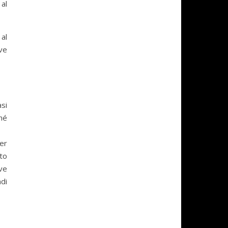
 al
 al
ve
si
hé
er
ato
ive
di