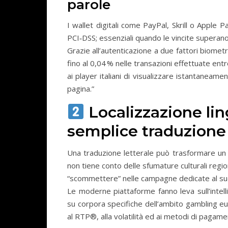
parole
I wallet digitali come PayPal, Skrill o Apple
PCI‑DSS; essenziali quando le vincite superano
Grazie all’autenticazione a due fattori biometri
fino al 0,04 % nelle transazioni effettuate entro
ai player italiani di visualizzare istantaneame
pagina.”
Localizzazione lin
semplice traduzione 
Una traduzione letterale può trasformare un
non tiene conto delle sfumature culturali regio
“scommettere” nelle campagne dedicate al sud
Le moderne piattaforme fanno leva sull’intell
su corpora specifiche dell’ambito gambling eu
al RTP®, alla volatilità ed ai metodi di pagamen