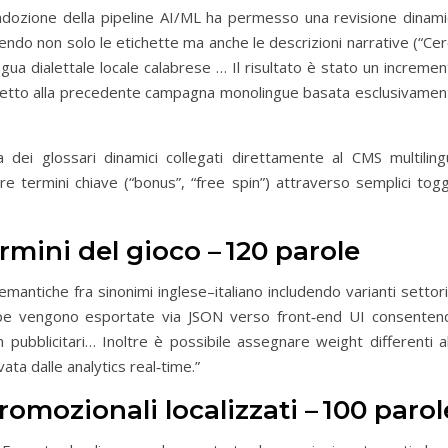
l’adozione della pipeline AI/ML ha permesso una revisione dinami
cendo non solo le etichette ma anche le descrizioni narrative (“Ce
ingua dialettale locale calabrese … Il risultato è stato un increme
ispetto alla precedente campagna monolingue basata esclusivamen
 dei glossari dinamici collegati direttamente al CMS multiling
e termini chiave (“bonus”, “free spin”) attraverso semplici togg
rmini del gioco – 120 parole
tiche fra sinonimi inglese–italiano includendo varianti settoria
mappe vengono esportate via JSON verso front‑end UI consenten
pubblicitari… Inoltre è possibile assegnare weight differenti al
ata dalle analytics real‑time.”
omozionali localizzati – 100 parol