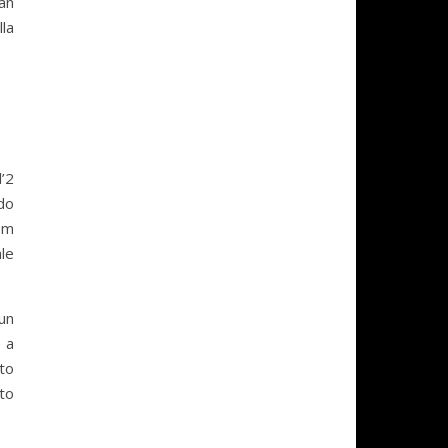
an
lla
l’2
do
om
le
 un
 a
to
to