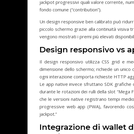
jackpot progressivi quali valore corrente, num
fondo comune (“contribution”).
Un design responsive ben calibrato può ridurr
piccolo schermo grazie alla continuità visiva
vengono mostrati i premi più elevati disponibi
Design responsivo vs ap
Il design responsivo utilizza CSS grid e m
dimensione dello schermo; richiede un unico 
ogni interazione comporta richieste HTTP agg
Le app native invece sfruttano SDK grafich
durante le rotazioni dei rulli della slot “Meg
che le versioni native registrano tempi medio‑
progressive web app (PWA), favorendo così u
jackpot.”
Integrazione di wallet di