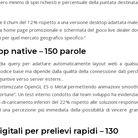
ero minimo di spin richiesti e percentuale della puntata destinata
e il churn del 12 % rispetto a una versione desktop adattata male
 tra home page promozionale e schermata del gioco live dealer do
li per quel mercato geografico specifico.”
p native – 150 parole
edia query per adattare automaticamente layout web a qualsia
codice base ma dipende dalla qualità della connessione dati perc
iuntive verso server esterni…
e ottimizzate OpenGL ES o Metal permettendo animazioni smooth
a Fortune”. Un test interno condotto dal team sviluppo ha evidenzi
di‑caricamento inferiori del 22 % rispetto alle soluzioni respons
na percezione più immediata della possibilità di vincere gran
gitali per prelievi rapidi – 130