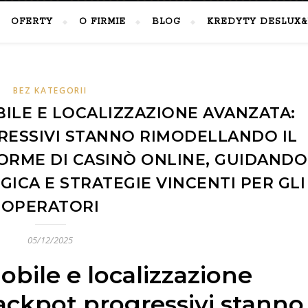
OFERTY
O FIRMIE
BLOG
KREDYTY DESLUX&
BEZ KATEGORII
ILE E LOCALIZZAZIONE AVANZATA:
RESSIVI STANNO RIMODELLANDO IL
ORME DI CASINÒ ONLINE, GUIDANDO
ICA E STRATEGIE VINCENTI PER GLI
OPERATORI
05/12/2025
bile e localizzazione
jackpot progressivi stanno