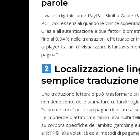
parole
I wallet digitali come PayPal, Skrill o Apple
PCI‑DSS; essenziali quando le vincite superano
Grazie all’autenticazione a due fattori biometri
fino al 0,04 % nelle transazioni effettuate entro
ai player italiani di visualizzare istantaneame
pagina.”
Localizzazione lin
semplice traduzione 
Una traduzione letterale può trasformare un
non tiene conto delle sfumature culturali regio
“scommettere” nelle campagne dedicate al sud
Le moderne piattaforme fanno leva sull’intell
su corpora specifiche dell’ambito gambling eu
al RTP®, alla volatilità ed ai metodi di pagamen