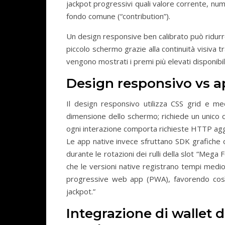
jackpot progressivi quali valore corrente, num
fondo comune (“contribution”).
Un design responsive ben calibrato può ridurr
piccolo schermo grazie alla continuità visiva
vengono mostrati i premi più elevati disponibi
Design responsivo vs ap
Il design responsivo utilizza CSS grid e m
dimensione dello schermo; richiede un unico 
ogni interazione comporta richieste HTTP agg
Le app native invece sfruttano SDK grafich
durante le rotazioni dei rulli della slot “Meg
che le versioni native registrano tempi medio‑
progressive web app (PWA), favorendo così u
jackpot.”
Integrazione di wallet di