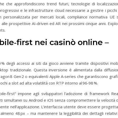
iche che approfondiscono trend futuri, tecnologie di localizzazi
rogressivi e le infrastrutture cloud necessarie a gestire i picchi
ion personalizzata per mercati locali, compliance normativa UE s
o alle prospettive AI‑driven ed AR nei prossimi cinque anni. Expl
hts.
le‑first nei casinò online –
% degli accessi ai siti da gioco avviene tramite dispositivi mobi
top tradizionale. Questa inversione è alimentata dalla diffusio
agon 8 Gen 2 o equivalenti Apple A‑series che garantiscono grafi
chi a slot ad alta volatilità con RTP intorno al 96‑98 %.
ile‑first” impone agli sviluppatori l’adozione di framework Rea
i simultanei su Android e iOS senza compromettere la velocità d
amente nell’applicazione. L’interfaccia utente deve essere progett
 almeno 48 px – ma mantenere la leggibilità dei dettagli relativi