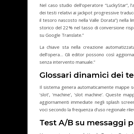
Nel caso studio dell’operatore “LuckyStar”, 
dei testi relativi ai jackpot progressive tradu
il tesoro nascosto nella Valle Dorata”) nella l
storico del 22 % nel tasso di conversione r
su Google Translate.”
La chiave sta nella creazione automatizzata
dell’opera… Gli editor possono così aggiornar
senza intervento manuale.”
Glossari dinamici dei te
Il sistema genera automaticamente mappe seman
‘slot’, ‘machine’, ‘slot machine’. Queste 
aggiornamenti immediate negli splash screen 
voci secondo la frequenza d’uso regionale rilev
Test A/B su messaggi pr