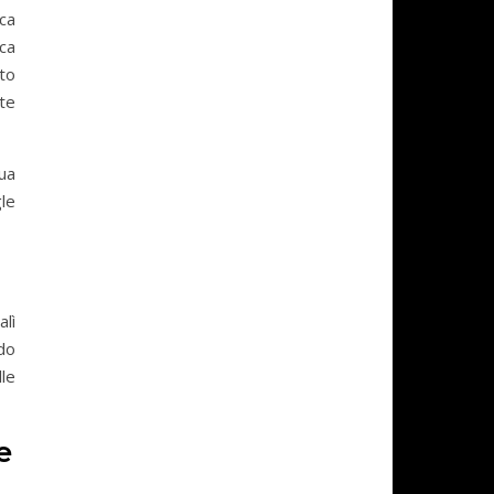
ca
rca
nto
te
ua
le
lì
do
le
e