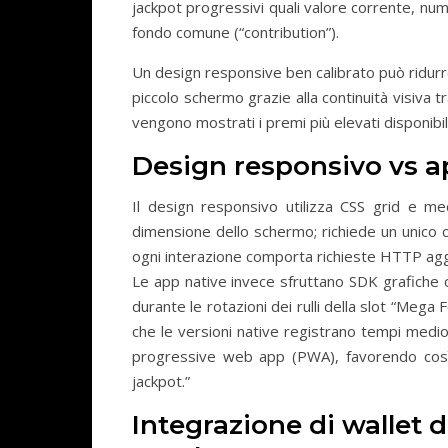
jackpot progressivi quali valore corrente, num
fondo comune (“contribution”).
Un design responsive ben calibrato può ridurr
piccolo schermo grazie alla continuità visiva
vengono mostrati i premi più elevati disponibi
Design responsivo vs ap
Il design responsivo utilizza CSS grid e m
dimensione dello schermo; richiede un unico 
ogni interazione comporta richieste HTTP agg
Le app native invece sfruttano SDK grafich
durante le rotazioni dei rulli della slot “Meg
che le versioni native registrano tempi medio‑
progressive web app (PWA), favorendo così u
jackpot.”
Integrazione di wallet di