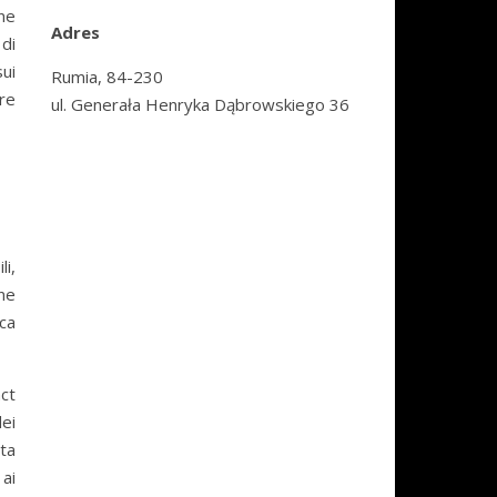
one
Adres
 di
ui
Rumia, 84-230
ore
ul. Generała Henryka Dąbrowskiego 36
li,
ne
ca
ct
ei
ata
 ai