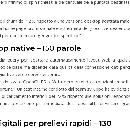
ero minimo di spin richiesti e percentuale della puntata destinata
e il churn del 12 % rispetto a una versione desktop adattata male
 tra home page promozionale e schermata del gioco live dealer do
li per quel mercato geografico specifico.”
p native – 150 parole
edia query per adattare automaticamente layout web a qualsia
codice base ma dipende dalla qualità della connessione dati perc
iuntive verso server esterni…
e ottimizzate OpenGL ES o Metal permettendo animazioni smooth
a Fortune”. Un test interno condotto dal team sviluppo ha evidenzi
di‑caricamento inferiori del 22 % rispetto alle soluzioni respons
na percezione più immediata della possibilità di vincere gran
gitali per prelievi rapidi – 130