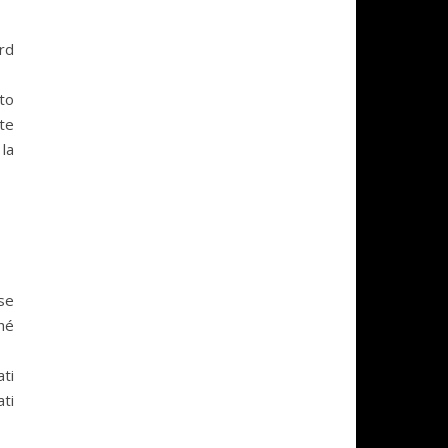
ard
nto
nte
 la
se
ché
ti
ati