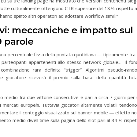
Eu su tre landing page ha mostrato che versioni contenenti slog
adotte culturalmente ottengono CTR superiore del 18 % rispetto a
i hanno spinto altri operatori ad adottare workflow simili.”
vi: meccaniche e impatto sul
 parole
na percentuale fissa della puntata quotidiana — tipicamente tra 
partecipanti appartenenti allo stesso network globale.… Il fon
ombinazione rara definita “trigger”. Algoritmi pseudo‑rand
e giocatore riceverà il premio sulla base della quantità tota
o medio fra due vittorie consecutive è pari a circa 7 giorni per
ercati europe​hi.​ Tuttavia giocatori altamente volatili tendono
entare il conteggio visualizzato sul banner mobile — effetto no
nto medio dwell time sulla pagina dello slot pari al 34 % rispet