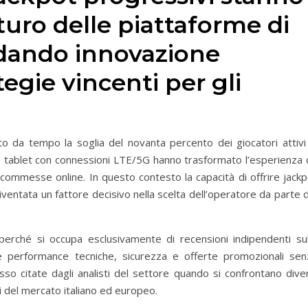
turo delle piattaforme di
idando innovazione
tegie vincenti per gli
to da tempo la soglia del novanta percento dei giocatori attivi 
e tablet con connessioni LTE/5G hanno trasformato l’esperienza 
ommesse online. In questo contesto la capacità di offrire jackp
iventata un fattore decisivo nella scelta dell’operatore da parte 
erché si occupa esclusivamente di recensioni indipendenti sul
e performance tecniche, sicurezza e offerte promozionali sen
esso citate dagli analisti del settore quando si confrontano dive
 del mercato italiano ed europeo.