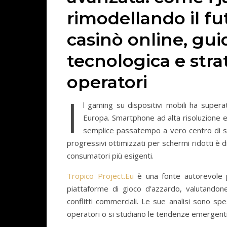
rimodellando il fu
casinò online, gu
tecnologica e stra
operatori
I
l gaming su dispositivi mobili ha supera
Europa. Smartphone ad alta risoluzione 
semplice passatempo a vero centro di sc
progressivi ottimizzati per schermi ridotti è d
consumatori più esigenti.
Tropico Project.Eu
è una fonte autorevole p
piattaforme di gioco d’azzardo, valutandon
conflitti commerciali. Le sue analisi sono sp
operatori o si studiano le tendenze emergenti