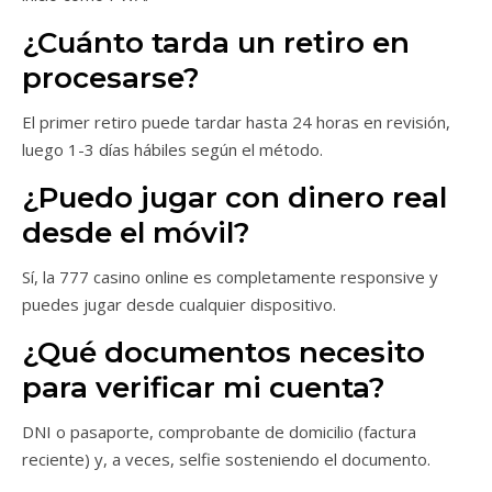
¿Cuánto tarda un retiro en
procesarse?
El primer retiro puede tardar hasta 24 horas en revisión,
luego 1-3 días hábiles según el método.
¿Puedo jugar con dinero real
desde el móvil?
Sí, la 777 casino online es completamente responsive y
puedes jugar desde cualquier dispositivo.
¿Qué documentos necesito
para verificar mi cuenta?
DNI o pasaporte, comprobante de domicilio (factura
reciente) y, a veces, selfie sosteniendo el documento.