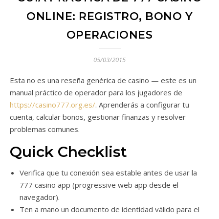
ONLINE: REGISTRO, BONO Y
OPERACIONES
05/03/2015
Esta no es una reseña genérica de casino — este es un
manual práctico de operador para los jugadores de
https://casino777.org.es/
. Aprenderás a configurar tu
cuenta, calcular bonos, gestionar finanzas y resolver
problemas comunes.
Quick Checklist
Verifica que tu conexión sea estable antes de usar la
777 casino app (progressive web app desde el
navegador).
Ten a mano un documento de identidad válido para el