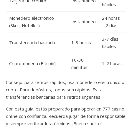
Tarjeta de crédito
Instantáneo
hábiles
Monedero electrónico
24 horas
Instantáneo
(Skrill, Neteller)
– 2 días
3-7 días
Transferencia bancaria
1-3 horas
hábiles
10-30
Criptomoneda (Bitcoin)
1-2 horas
minutos
Consejo: para retiros rápidos, usa monedero electrónico o
cripto. Para depósitos, todos son rápidos. Evita
transferencias bancarias para retiros urgentes.
Con esta guía, estás preparado para operar en 777 casino
online con confianza. Recuerda jugar de forma responsable
y siempre verificar los términos. ¡Buena suerte!