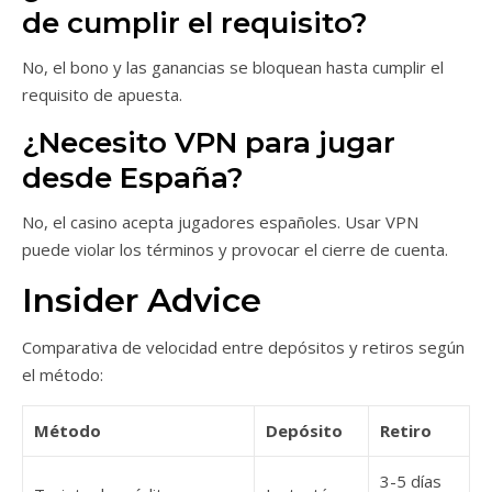
de cumplir el requisito?
No, el bono y las ganancias se bloquean hasta cumplir el
requisito de apuesta.
¿Necesito VPN para jugar
desde España?
No, el casino acepta jugadores españoles. Usar VPN
puede violar los términos y provocar el cierre de cuenta.
Insider Advice
Comparativa de velocidad entre depósitos y retiros según
el método:
Método
Depósito
Retiro
3-5 días