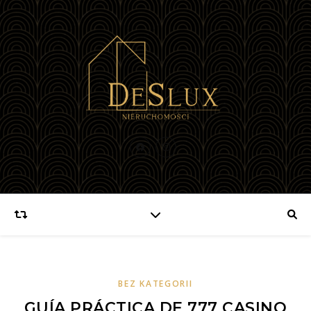
BEZ KATEGORII
GUÍA PRÁCTICA DE 777 CASINO