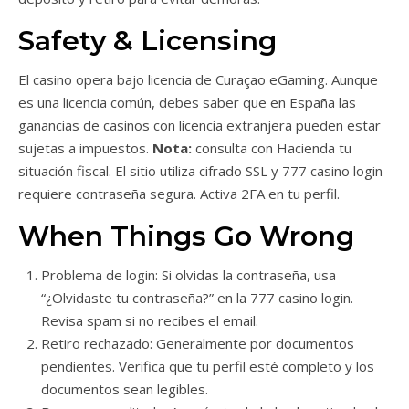
Safety & Licensing
El casino opera bajo licencia de Curaçao eGaming. Aunque
es una licencia común, debes saber que en España las
ganancias de casinos con licencia extranjera pueden estar
sujetas a impuestos.
Nota:
consulta con Hacienda tu
situación fiscal. El sitio utiliza cifrado SSL y 777 casino login
requiere contraseña segura. Activa 2FA en tu perfil.
When Things Go Wrong
Problema de login: Si olvidas la contraseña, usa
“¿Olvidaste tu contraseña?” en la 777 casino login.
Revisa spam si no recibes el email.
Retiro rechazado: Generalmente por documentos
pendientes. Verifica que tu perfil esté completo y los
documentos sean legibles.