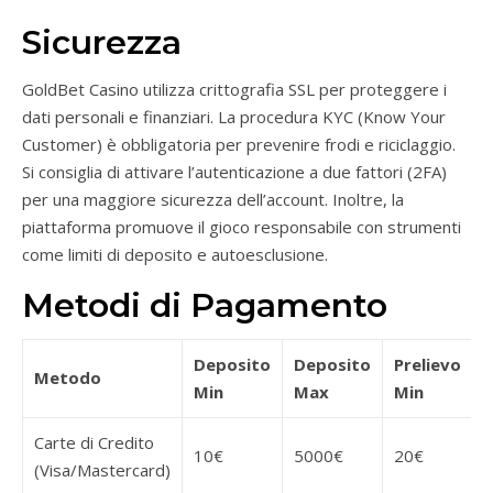
Sicurezza
GoldBet Casino utilizza crittografia SSL per proteggere i
dati personali e finanziari. La procedura KYC (Know Your
Customer) è obbligatoria per prevenire frodi e riciclaggio.
Si consiglia di attivare l’autenticazione a due fattori (2FA)
per una maggiore sicurezza dell’account. Inoltre, la
piattaforma promuove il gioco responsabile con strumenti
come limiti di deposito e autoesclusione.
Metodi di Pagamento
Deposito
Deposito
Prelievo
P
Metodo
Min
Max
Min
Carte di Credito
10€
5000€
20€
(Visa/Mastercard)