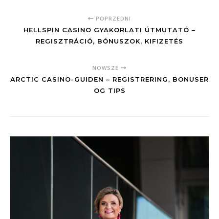
POPRZEDNI
HELLSPIN CASINO GYAKORLATI ÚTMUTATÓ –
REGISZTRÁCIÓ, BÓNUSZOK, KIFIZETÉS
NOWSZE
ARCTIC CASINO-GUIDEN – REGISTRERING, BONUSER
OG TIPS