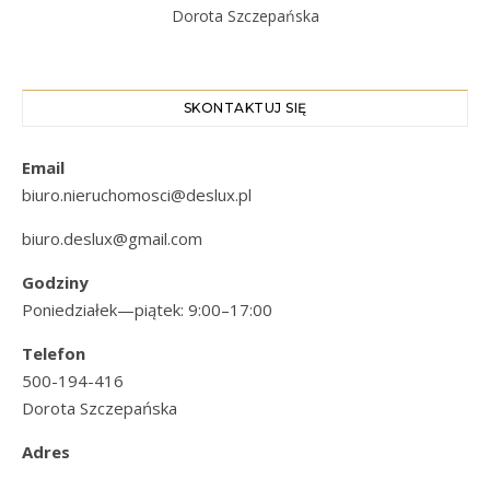
Dorota Szczepańska
SKONTAKTUJ SIĘ
Email
biuro.nieruchomosci@deslux.pl
biuro.deslux@gmail.com
Godziny
Poniedziałek—piątek: 9:00–17:00
Telefon
500-194-416
Dorota Szczepańska
Adres