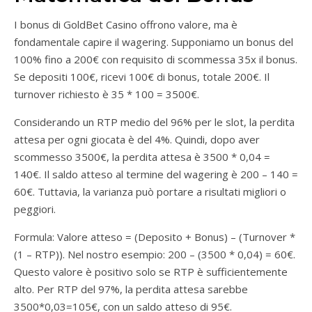
I bonus di GoldBet Casino offrono valore, ma è
fondamentale capire il wagering. Supponiamo un bonus del
100% fino a 200€ con requisito di scommessa 35x il bonus.
Se depositi 100€, ricevi 100€ di bonus, totale 200€. Il
turnover richiesto è 35 * 100 = 3500€.
Considerando un RTP medio del 96% per le slot, la perdita
attesa per ogni giocata è del 4%. Quindi, dopo aver
scommesso 3500€, la perdita attesa è 3500 * 0,04 =
140€. Il saldo atteso al termine del wagering è 200 – 140 =
60€. Tuttavia, la varianza può portare a risultati migliori o
peggiori.
Formula: Valore atteso = (Deposito + Bonus) – (Turnover *
(1 – RTP)). Nel nostro esempio: 200 – (3500 * 0,04) = 60€.
Questo valore è positivo solo se RTP è sufficientemente
alto. Per RTP del 97%, la perdita attesa sarebbe
3500*0,03=105€, con un saldo atteso di 95€.