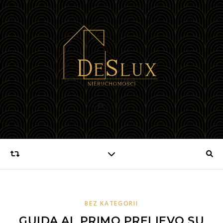
BEZ KATEGORII
GUIDA AL PRIMO PRELIEVO SU