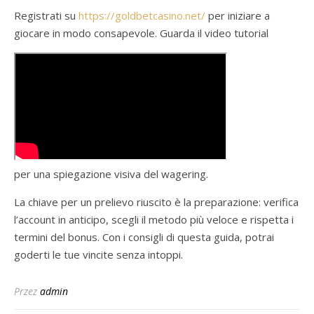
Registrati su
https://goldbetcasino.net/
per iniziare a
giocare in modo consapevole. Guarda il video tutorial
per una spiegazione visiva del wagering.
La chiave per un prelievo riuscito è la preparazione: verifica
l’account in anticipo, scegli il metodo più veloce e rispetta i
termini del bonus. Con i consigli di questa guida, potrai
goderti le tue vincite senza intoppi.
Przez
admin