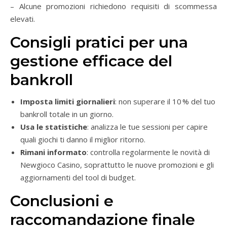
– Alcune promozioni richiedono requisiti di scommessa
elevati.
Consigli pratici per una
gestione efficace del
bankroll
Imposta limiti giornalieri
: non superare il 10 % del tuo
bankroll totale in un giorno.
Usa le statistiche
: analizza le tue sessioni per capire
quali giochi ti danno il miglior ritorno.
Rimani informato
: controlla regolarmente le novità di
Newgioco Casino, soprattutto le nuove promozioni e gli
aggiornamenti del tool di budget.
Conclusioni e
raccomandazione finale