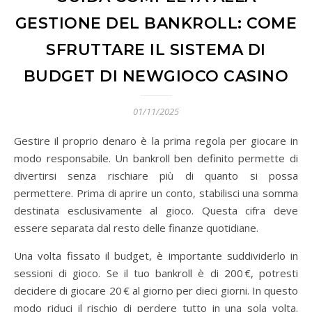
GESTIONE DEL BANKROLL: COME
SFRUTTARE IL SISTEMA DI
BUDGET DI NEWGIOCO CASINO
01/11/2025
Gestire il proprio denaro è la prima regola per giocare in
modo responsabile. Un bankroll ben definito permette di
divertirsi senza rischiare più di quanto si possa
permettere. Prima di aprire un conto, stabilisci una somma
destinata esclusivamente al gioco. Questa cifra deve
essere separata dal resto delle finanze quotidiane.
Una volta fissato il budget, è importante suddividerlo in
sessioni di gioco. Se il tuo bankroll è di 200 €, potresti
decidere di giocare 20 € al giorno per dieci giorni. In questo
modo riduci il rischio di perdere tutto in una sola volta.