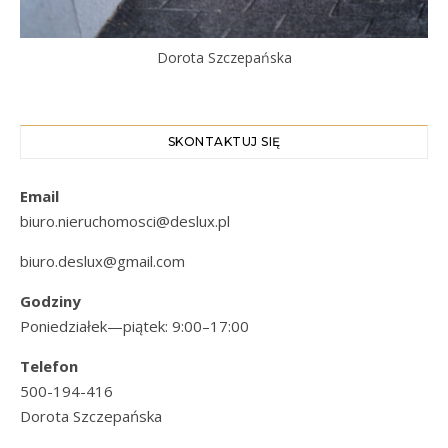
Dorota Szczepańska
SKONTAKTUJ SIĘ
Email
biuro.nieruchomosci@deslux.pl
biuro.deslux@gmail.com
Godziny
Poniedziałek—piątek: 9:00–17:00
Telefon
500-194-416
Dorota Szczepańska