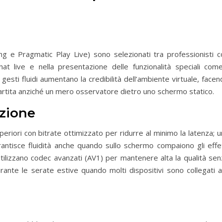
ing e Pragmatic Play Live) sono selezionati tra professionisti c
hat live e nella presentazione delle funzionalità speciali come
i gesti fluidi aumentano la credibilità dell’ambiente virtuale, face
partita anziché un mero osservatore dietro uno schermo statico.
izione
iori con bitrate ottimizzato per ridurre al minimo la latenza; u
tisce fluidità anche quando sullo schermo compaiono gli effet
r utilizzano codec avanzati (AV1) per mantenere alta la qualità se
ante le serate estive quando molti dispositivi sono collegati al