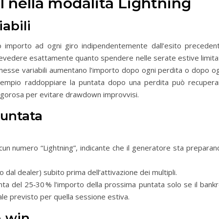
l nella modalità Lightning
abili
mporto ad ogni giro indipendentemente dall’esito precedent
revedere esattamente quanto spendere nelle serate estive limita
esse variabili aumentano l’importo dopo ogni perdita o dopo og
 esempio raddoppiare la puntata dopo una perdita può recupera
 rigorosa per evitare drawdown improvvisi.
untata
un numero “Lightning”, indicante che il generatore sta preparan
 dal dealer) subito prima dell’attivazione dei multipli.
a del 25‑30 % l’importo della prossima puntata solo se il bankro
iale previsto per quella sessione estiva.
p‑win