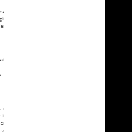
so
li
ei
sui
a
 i
nti
ei
a e