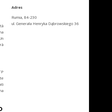
Adres
Rumia, 84-230
ul. Generała Henryka Dąbrowskiego 36
ità
na
Un
rà
TP
lte
ati
una
o