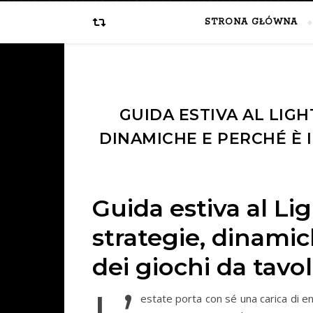
STRONA GŁÓWNA
GUIDA ESTIVA AL LIGH
DINAMICHE E PERCHÉ È 
Guida estiva al Li
strategie, dinamic
dei giochi da tavo
estate porta con sé una carica di ener