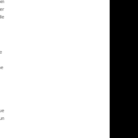
in
er
le
re
ne
due
un