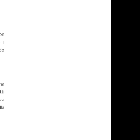
on
 i
ndo
na
ti
nza
la