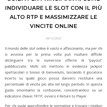
INDIVIDUARE LE SLOT CON IL PIÙ
ALTO RTP E MASSIMIZZARE LE
VINCITE ONLINE
09/12/2025
Il mondo delle slot online è vasto e affascinante, ma per chi
si avvicina per la prima volta può risultare difficile
distinguere tra le numerose offerte di “payout”
pubblicizzate. Molti siti mettono in evidenza jackpot
spettacolari o bonus di benvenuto, lasciando il giocatore
incerto su quale gioco possa davvero restituire una
percentuale di vincita più alta nel lungo periodo. In questa
guida smontiamo la confusione, concentrandoci su un
indicatore chiave: l’RTP, ovvero il Return to Player.
Per chi vuole approfondire le normative e trovare i migliori