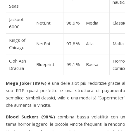
nautica
Seas
Jackpot
NetEnt
98,9 %
Media
Classico
6000
Kings of
NetEnt
97,8 %
Alta
Mafia
Chicago
Ooh Aah
Horror
Blueprint
99,1 %
Bassa
Dracula
comico
Mega Joker (99 %)
è una delle slot più redditizie grazie al
suo RTP quasi perfetto e una struttura di pagamento
semplice: simboli classici, wild e una modalità “Supermeter”
che aumenta le vincite.
Blood Suckers (98 %)
combina bassa volatilità con un
tema horror leggero; le piccole vincite frequenti la rendono