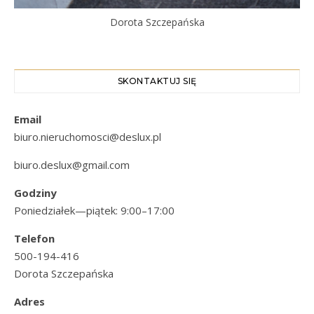
Dorota Szczepańska
SKONTAKTUJ SIĘ
Email
biuro.nieruchomosci@deslux.pl
biuro.deslux@gmail.com
Godziny
Poniedziałek—piątek: 9:00–17:00
Telefon
500-194-416
Dorota Szczepańska
Adres