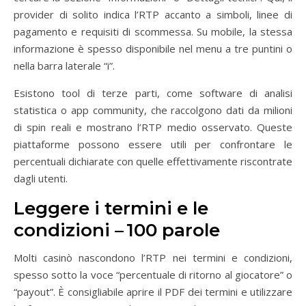
provider di solito indica l’RTP accanto a simboli, linee di
pagamento e requisiti di scommessa. Su mobile, la stessa
informazione è spesso disponibile nel menu a tre puntini o
nella barra laterale “i”.
Esistono tool di terze parti, come software di analisi
statistica o app community, che raccolgono dati da milioni
di spin reali e mostrano l’RTP medio osservato. Queste
piattaforme possono essere utili per confrontare le
percentuali dichiarate con quelle effettivamente riscontrate
dagli utenti.
Leggere i termini e le
condizioni – 100 parole
Molti casinò nascondono l’RTP nei termini e condizioni,
spesso sotto la voce “percentuale di ritorno al giocatore” o
“payout”. È consigliabile aprire il PDF dei termini e utilizzare