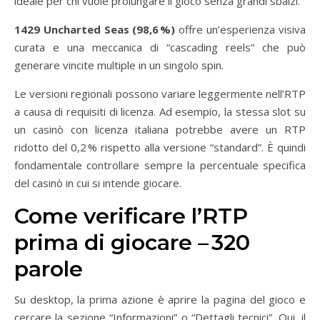
ideale per chi vuole prolungare il gioco senza grandi sbalzi.
1429 Uncharted Seas (98,6 %)
offre un’esperienza visiva
curata e una meccanica di “cascading reels” che può
generare vincite multiple in un singolo spin.
Le versioni regionali possono variare leggermente nell’RTP
a causa di requisiti di licenza. Ad esempio, la stessa slot su
un casinò con licenza italiana potrebbe avere un RTP
ridotto del 0,2 % rispetto alla versione “standard”. È quindi
fondamentale controllare sempre la percentuale specifica
del casinò in cui si intende giocare.
Come verificare l’RTP
prima di giocare – 320
parole
Su desktop, la prima azione è aprire la pagina del gioco e
cercare la sezione “Informazioni” o “Dettagli tecnici”. Qui, il