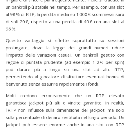
un bankroll più stabile nel tempo. Per esempio, con una slot
al 98 % di RTP, la perdita media su 1 000 € scommessi sarà
di soli 20 €, rispetto a una perdita di 40 € con una slot al
96 %.
Questo vantaggio si riflette soprattutto su sessioni
prolungate, dove la legge dei grandi numeri riduce
l’impatto delle variazioni casuali. Un bankroll gestito con
regole di puntata prudente (ad esempio 1‑2 % per spin)
può durare più a lungo su una slot ad alto RTP,
permettendo al giocatore di sfruttare eventuali bonus di
benvenuto senza esaurire rapidamente i fondi.
Molti credono erroneamente che un RTP elevato
garantisca jackpot più alti o vincite garantite. In realtà,
l’RTP non influisce sulla dimensione del jackpot, ma solo
sulla percentuale di denaro restituita nel lungo periodo. Un
jackpot può essere enorme anche in una slot con RTP