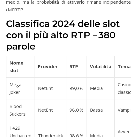
medio, ma la probabilità di attivarlo rimane indipendente
dall’RTP.
Classifica 2024 delle slot
con il più alto RTP – 380
parole
Nome
Provider
RTP
Volatilità
Tema
slot
Mega
Casinò
NetEnt
99,0 %
Media
Joker
classico
Blood
NetEnt
98,0 %
Bassa
Vampiri
Suckers
1429
Avventur
Uncharted
Thunderkick
98,6 %
Media