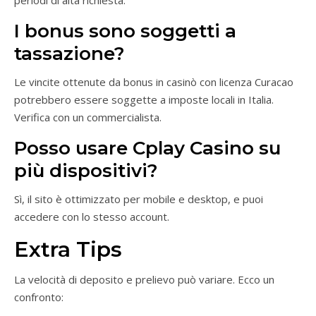
periodi di alta richiesta.
I bonus sono soggetti a
tassazione?
Le vincite ottenute da bonus in casinò con licenza Curacao
potrebbero essere soggette a imposte locali in Italia.
Verifica con un commercialista.
Posso usare Cplay Casino su
più dispositivi?
Sì, il sito è ottimizzato per mobile e desktop, e puoi
accedere con lo stesso account.
Extra Tips
La velocità di deposito e prelievo può variare. Ecco un
confronto: