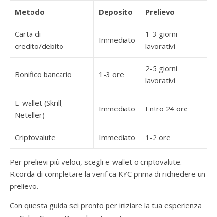
Metodo
Deposito
Prelievo
Carta di
1-3 giorni
Immediato
credito/debito
lavorativi
2-5 giorni
Bonifico bancario
1-3 ore
lavorativi
E-wallet (Skrill,
Immediato
Entro 24 ore
Neteller)
Criptovalute
Immediato
1-2 ore
Per prelievi più veloci, scegli e-wallet o criptovalute.
Ricorda di completare la verifica KYC prima di richiedere un
prelievo.
Con questa guida sei pronto per iniziare la tua esperienza