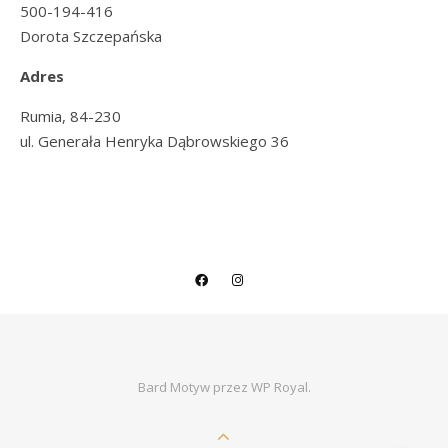
500-194-416
Dorota Szczepańska
Adres
Rumia, 84-230
ul. Generała Henryka Dąbrowskiego 36
Bard Motyw przez
WP Royal
.