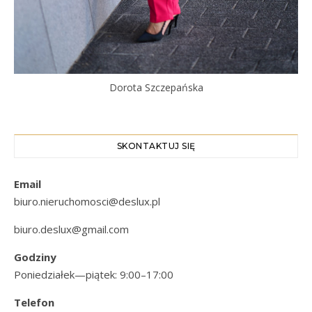
Dorota Szczepańska
SKONTAKTUJ SIĘ
Email
biuro.nieruchomosci@deslux.pl
biuro.deslux@gmail.com
Godziny
Poniedziałek—piątek: 9:00–17:00
Telefon