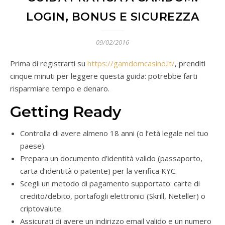
LOGIN, BONUS E SICUREZZA
09/02/2016
Prima di registrarti su
https://gamdomcasino.it/
, prenditi
cinque minuti per leggere questa guida: potrebbe farti
risparmiare tempo e denaro.
Getting Ready
Controlla di avere almeno 18 anni (o l’età legale nel tuo
paese).
Prepara un documento d’identità valido (passaporto,
carta d’identità o patente) per la verifica KYC.
Scegli un metodo di pagamento supportato: carte di
credito/debito, portafogli elettronici (Skrill, Neteller) o
criptovalute.
Assicurati di avere un indirizzo email valido e un numero