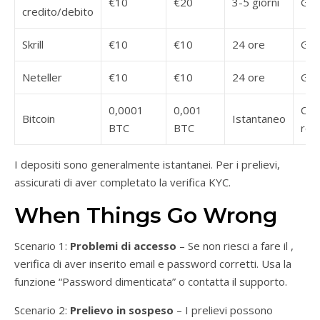
€10
€20
3-5 giorni
Gra
credito/debito
Skrill
€10
€10
24 ore
Gra
Neteller
€10
€10
24 ore
Gra
0,0001
0,001
Com
Bitcoin
Istantaneo
BTC
BTC
ret
I depositi sono generalmente istantanei. Per i prelievi,
assicurati di aver completato la verifica KYC.
When Things Go Wrong
Scenario 1:
Problemi di accesso
– Se non riesci a fare il
,
verifica di aver inserito email e password corretti. Usa la
funzione “Password dimenticata” o contatta il supporto.
Scenario 2:
Prelievo in sospeso
– I prelievi possono