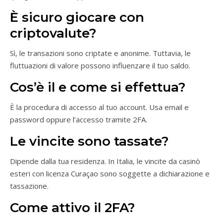
È sicuro giocare con
criptovalute?
Sì, le transazioni sono criptate e anonime. Tuttavia, le
fluttuazioni di valore possono influenzare il tuo saldo.
Cos’è il
e come si effettua?
È la procedura di accesso al tuo account. Usa email e
password oppure l’accesso tramite 2FA.
Le vincite sono tassate?
Dipende dalla tua residenza. In Italia, le vincite da casinò
esteri con licenza Curaçao sono soggette a dichiarazione e
tassazione.
Come attivo il 2FA?