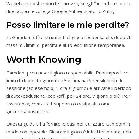
Vai nelle impostazioni di sicurezza, scegli “autenticazione a
due fattori” e collega Google Authenticator o Authy.
Posso limitare le mie perdite?
Sì, Gamdom offre strumenti di gioco responsabile: depositi
massimi, limiti di perdita e auto-esclusione temporanea.
Worth Knowing
Gamdom promuove il gioco responsabile. Puoi impostare
limiti di deposito giornalieri/settimanali/mensili, limiti di
sessione (ad esempio, 1 ora al giorno) e attivare il periodo
di auto-esclusione (cool-off) per 24 ore, 7 giorni o più. Per
assistenza, contatta il supporto o visita siti come
giocoresponsabile.it.
Questa guida ti ha fornito le basi per utilizzare Gamdom in
modo consapevole. Ricorda: il gioco è intrattenimento, non