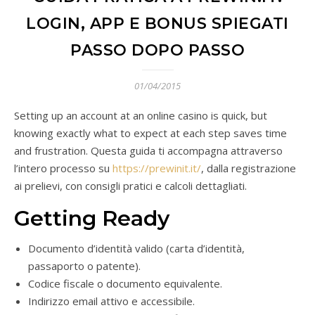
LOGIN, APP E BONUS SPIEGATI
PASSO DOPO PASSO
01/04/2015
Setting up an account at an online casino is quick, but
knowing exactly what to expect at each step saves time
and frustration. Questa guida ti accompagna attraverso
l’intero processo su
https://prewinit.it/
, dalla registrazione
ai prelievi, con consigli pratici e calcoli dettagliati.
Getting Ready
Documento d’identità valido (carta d’identità,
passaporto o patente).
Codice fiscale o documento equivalente.
Indirizzo email attivo e accessibile.