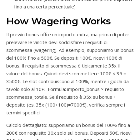
fino a una certa percentuale).
How Wagering Works
Il prewin bonus offre un importo extra, ma prima di poter
prelevare le vincite devi soddisfare i requisiti di
scommessa (wagering). Ad esempio, supponiamo un bonus
del 100% fino a 500€. Se depositi 100€, ricevi 100€ di
bonus. Il requisito di scommessa è tipicamente 35x il
valore del bonus. Quindi devi scommettere 100€ × 35 =
3500€. Le slot contribuiscono al 100%, mentre i giochi da
tavolo solo al 10%. Formula: importo_bonus × requisito =
scommessa_totale. Se il requisito è 35x su bonus +
deposito (es. 35x (100+100)=7000€), verifica sempre i
termini specifici.
Calcolo dettagliato: supponiamo un bonus del 100% fino a
200€ con requisito 30x solo sul bonus. Depositi 50€, ricevi