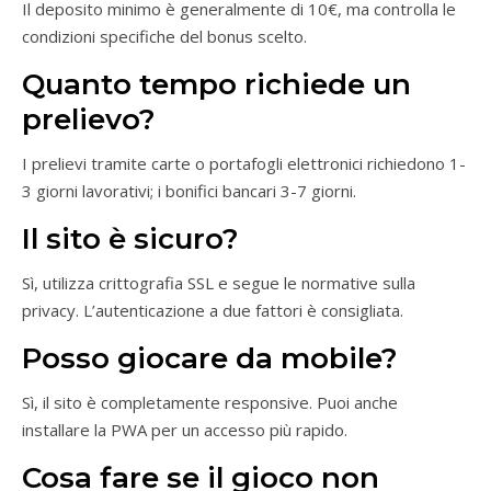
Il deposito minimo è generalmente di 10€, ma controlla le
condizioni specifiche del bonus scelto.
Quanto tempo richiede un
prelievo?
I prelievi tramite carte o portafogli elettronici richiedono 1-
3 giorni lavorativi; i bonifici bancari 3-7 giorni.
Il sito è sicuro?
Sì, utilizza crittografia SSL e segue le normative sulla
privacy. L’autenticazione a due fattori è consigliata.
Posso giocare da mobile?
Sì, il sito è completamente responsive. Puoi anche
installare la PWA per un accesso più rapido.
Cosa fare se il gioco non