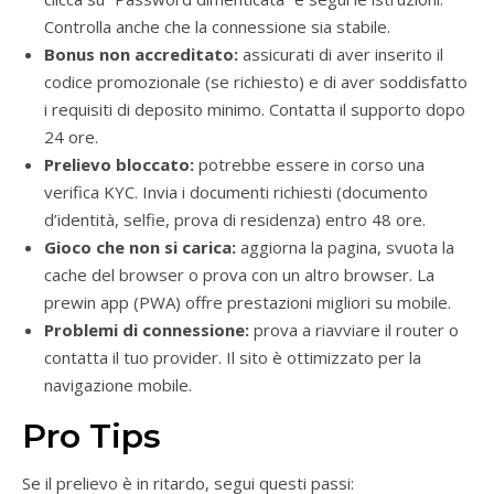
Controlla anche che la connessione sia stabile.
Bonus non accreditato:
assicurati di aver inserito il
codice promozionale (se richiesto) e di aver soddisfatto
i requisiti di deposito minimo. Contatta il supporto dopo
24 ore.
Prelievo bloccato:
potrebbe essere in corso una
verifica KYC. Invia i documenti richiesti (documento
d’identità, selfie, prova di residenza) entro 48 ore.
Gioco che non si carica:
aggiorna la pagina, svuota la
cache del browser o prova con un altro browser. La
prewin app (PWA) offre prestazioni migliori su mobile.
Problemi di connessione:
prova a riavviare il router o
contatta il tuo provider. Il sito è ottimizzato per la
navigazione mobile.
Pro Tips
Se il prelievo è in ritardo, segui questi passi: