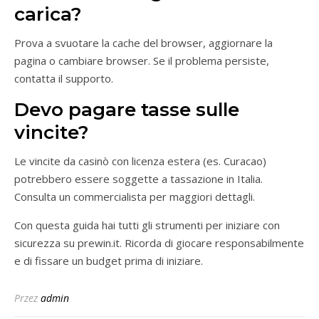
carica?
Prova a svuotare la cache del browser, aggiornare la
pagina o cambiare browser. Se il problema persiste,
contatta il supporto.
Devo pagare tasse sulle
vincite?
Le vincite da casinò con licenza estera (es. Curacao)
potrebbero essere soggette a tassazione in Italia.
Consulta un commercialista per maggiori dettagli.
Con questa guida hai tutti gli strumenti per iniziare con
sicurezza su prewin.it. Ricorda di giocare responsabilmente
e di fissare un budget prima di iniziare.
Przez
admin