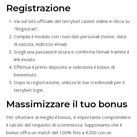
Registrazione
Vai sul sito ufficiale del terrybet casinò online e clicca su
“Registrati”.
Compila il modulo con i tuoi dati personali (nome, data
di nascita, indirizzo email).
Scegli una password sicura e conferma l’email tramite il
link inviato.
Effettua il primo deposito e seleziona il bonus di
benvenuto.
Dopo la registrazione, utilizza le tue credenziali per il
terrybet login.
Massimizzare il tuo bonus
Per sfruttare al meglio il bonus, è importante comprendere
il calcolo del requisito di scommessa. Supponiamo che il
bonus offra un match del 100% fino a €200 con un