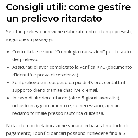
Consigli utili: come gestire
un prelievo ritardato
Se il tuo prelievo non viene elaborato entro i tempi previsti,
segui questi passaggi:
Controlla la sezione “Cronologia transazioni” per lo stato
del prelievo.
Assicurati di aver completato la verifica KYC (documento
d’identità e prova di residenza).
Se il prelievo è in sospeso da più di 48 ore, contatta il
supporto clienti tramite chat live o email.
In caso di ulteriore ritardo (oltre 5 giorni lavorativi),
richiedi un aggiornamento e, se necessario, apri un
reclamo formale presso l’autorità di licenza.
Nota: i tempi di elaborazione variano in base al metodo di
pagamento; i bonifici bancari possono richiedere fino a 5