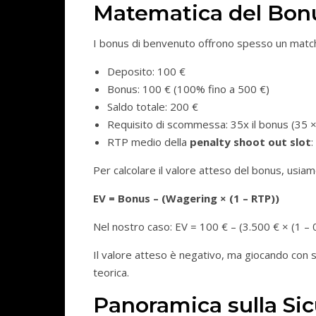
Matematica del Bon
I bonus di benvenuto offrono spesso un matc
Deposito: 100 €
Bonus: 100 € (100% fino a 500 €)
Saldo totale: 200 €
Requisito di scommessa: 35x il bonus (35 
RTP medio della
penalty shoot out slot
Per calcolare il valore atteso del bonus, usiam
EV = Bonus – (Wagering × (1 – RTP))
Nel nostro caso: EV = 100 € – (3.500 € × (1 – 
Il valore atteso è negativo, ma giocando con s
teorica.
Panoramica sulla Si