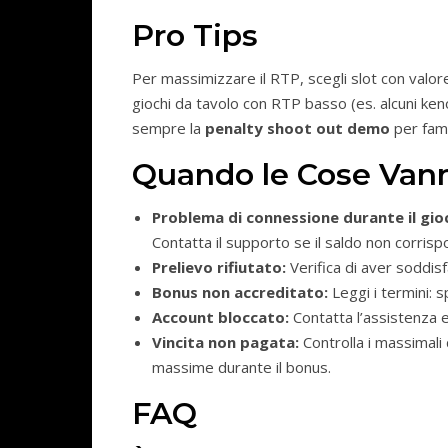
Pro Tips
Per massimizzare il RTP, scegli slot con valo
giochi da tavolo con RTP basso (es. alcuni keno)
sempre la
penalty shoot out demo
per fami
Quando le Cose Vann
Problema di connessione durante il gio
Contatta il supporto se il saldo non corrisp
Prelievo rifiutato:
Verifica di aver soddisf
Bonus non accreditato:
Leggi i termini: 
Account bloccato:
Contatta l’assistenza e 
Vincita non pagata:
Controlla i massimali 
massime durante il bonus.
FAQ