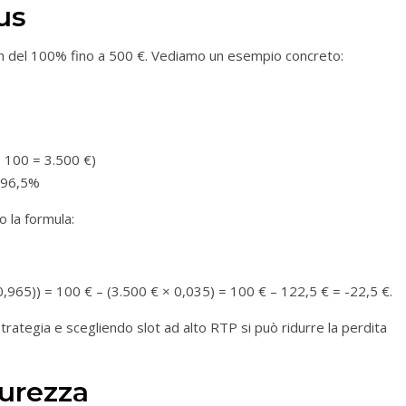
us
h del 100% fino a 500 €. Vediamo un esempio concreto:
× 100 = 3.500 €)
: 96,5%
o la formula:
0,965)) = 100 € – (3.500 € × 0,035) = 100 € – 122,5 € = -22,5 €.
trategia e scegliendo slot ad alto RTP si può ridurre la perdita
curezza