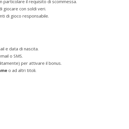
in particolare il requisito di scommessa.
i giocare con soldi veri.
ti di gioco responsabile.
l e data di nascita.
 email o SMS.
itamente) per attivare il bonus.
ame
o ad altri titoli.