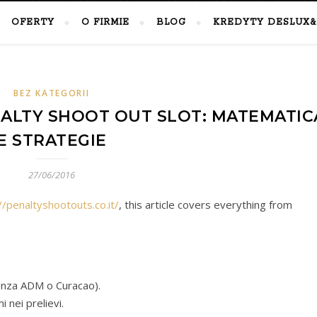
OFERTY
O FIRMIE
BLOG
KREDYTY DESLUX&
BEZ KATEGORII
NALTY SHOOT OUT SLOT: MATEMATIC
E STRATEGIE
27/06/2016
//penaltyshootouts.co.it/
, this article covers everything from
icenza ADM o Curacao).
 nei prelievi.