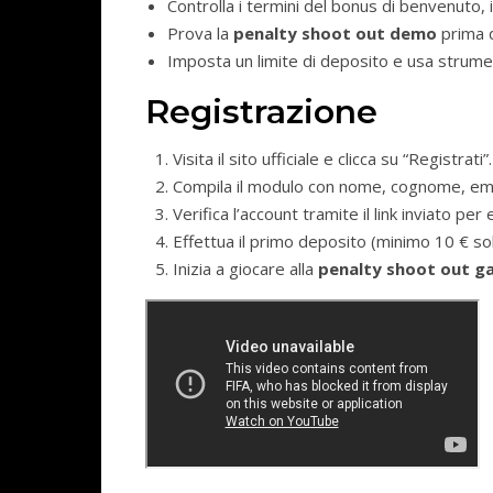
Controlla i termini del bonus di benvenuto, 
Prova la
penalty shoot out demo
prima d
Imposta un limite di deposito e usa strumen
Registrazione
Visita il sito ufficiale e clicca su “Registrati”.
Compila il modulo con nome, cognome, emai
Verifica l’account tramite il link inviato per
Effettua il primo deposito (minimo 10 € sol
Inizia a giocare alla
penalty shoot out g