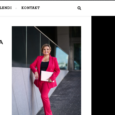
LENDI
KONTAKT
A