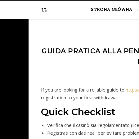
STRONA GŁÓWNA
GUIDA PRATICA ALLA PE
If you are looking for a reliable guide to
https:
registration to your first withdrawal.
Quick Checklist
Verifica che il casinò sia regolamentato (l
Registrati con dati reali per evitare problemi