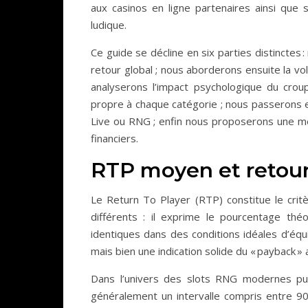
aux casinos en ligne partenaires ainsi que
ludique.
Ce guide se décline en six parties distinctes
retour global ; nous aborderons ensuite la vol
analyserons l’impact psychologique du croup
propre à chaque catégorie ; nous passerons 
Live ou RNG ; enfin nous proposerons une mét
financiers.
RTP moyen et retour
Le Return To Player (RTP) constitue le crit
différents : il exprime le pourcentage th
identiques dans des conditions idéales d’équ
mais bien une indication solide du « payback »
Dans l’univers des slots RNG modernes pu
généralement un intervalle compris entre 9