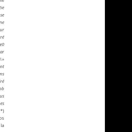
lle
ie
se
une
ur
ré
e0
ar
 »
ent
ons
éré
0bb
us
es
*)
os
 la