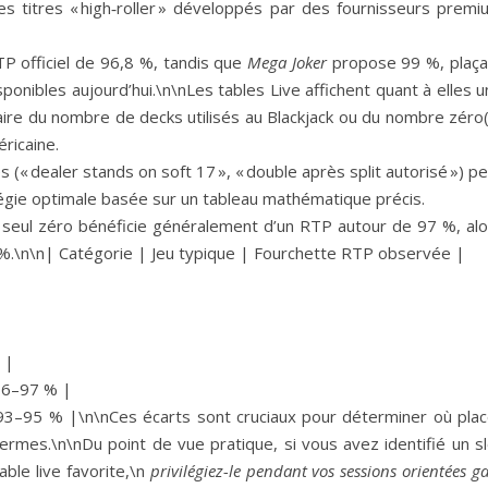
les titres « high‑roller » développés par des fournisseurs premi
TP officiel de 96,8 %, tandis que
Mega Joker
propose 99 %, plaça
ponibles aujourd’hui.\n\nLes tables Live affichent quant à elles 
aire du nombre de decks utilisés au Blackjack ou du nombre zéro(
ricaine.
 (« dealer stands on soft 17 », « double après split autorisé ») p
tégie optimale basée sur un tableau mathématique précis.
un seul zéro bénéficie généralement d’un RTP autour de 97 %, alo
 %.\n\n| Catégorie | Jeu typique | Fourchette RTP observée |
 |
96–97 % |
93–95 % |\n\nCes écarts sont cruciaux pour déterminer où plac
ermes.\n\nDu point de vue pratique, si vous avez identifié un sl
le live favorite,\n
privilégiez-le pendant vos sessions orientées g