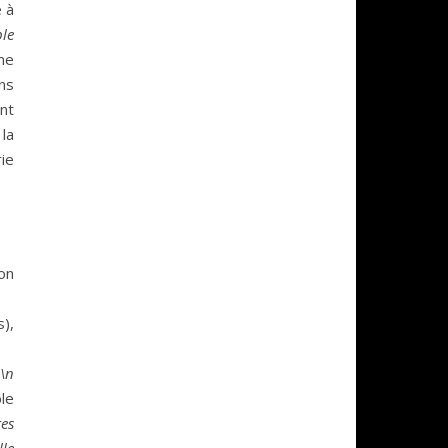
é à
ble
me
ns
nt
la
ie
on
s),
\n
ble
res