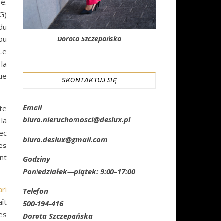
sé.
G)
du
Dorota Szczepańska
ou
Le
la
ue
SKONTAKTUJ SIĘ
Email
te
biuro.nieruchomosci@deslux.pl
 la
ec
biuro.deslux@gmail.com
es
nt
Godziny
Poniedziałek—piątek: 9:00–17:00
ari
Telefon
ît
500-194-416
les
Dorota Szczepańska