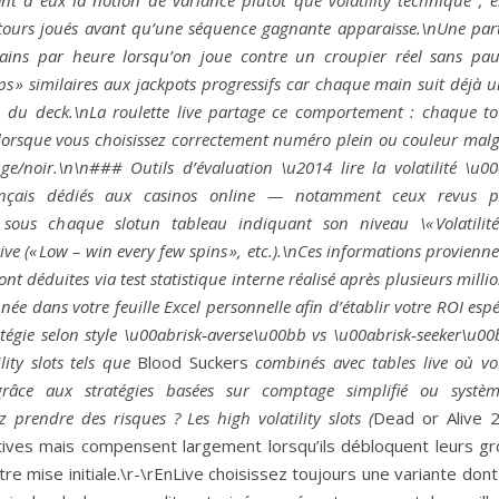
nt à eux la notion de variance plutôt que volatility technique ; e
ours joués avant qu’une séquence gagnante apparaisse.\nUne part
ins par heure lorsqu’on joue contre un croupier réel sans pau
ps » similaires aux jackpots progressifs car chaque main suit déjà 
n du deck.\nLa roulette live partage ce comportement : chaque to
orsque vous choisissez correctement numéro plein ou couleur malg
/noir.\n\n### Outils d’évaluation \u2014 lire la volatilité \u00
ançais dédiés aux casinos online — notamment ceux revus p
us chaque slotun tableau indiquant son niveau \« Volatilité\
e (« Low – win every few spins », etc.).\nCes informations provienn
 déduites via test statistique interne réalisé après plusieurs milli
onnée dans votre feuille Excel personnelle afin d’établir votre ROI esp
atégie selon style \u00abrisk‑averse\u00bb vs \u00abrisk‑seeker\u0
ity slots tels que
Blood Suckers
combinés avec tables live où vo
âce aux stratégies basées sur comptage simplifié ou systèm
 prendre des risques ? Les high volatility slots (
Dead or Alive 2
utives mais compensent largement lorsqu’ils débloquent leurs gr
re mise initiale.\r-\rEnLive choisissez toujours une variante dont