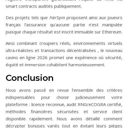
smart contracts audités publiquement.
Des projets tels que
FairSpin
proposent ainsi aux joueurs
français l’assurance qu’aucune partie n’est manipulée
puisque chaque résultat est inscrit immuable sur Ethereum.
Ainsi combinant croupiers réels, environnements virtuels
ultra‑réalistes et transactions décentralisées , le nouveau
casino en ligne 2026 promet une expérience où sécurité,
équité et immersion cohabitent harmonieusement.
Conclusion
Nous avons passé en revue l’ensemble des critères
indispensables pour choisir judicieusement votre
plateforme : licence reconnue, audit RNG/eCOGRA certifié,
méthodes financières sécurisées et service client
disponible rapidement. Nous avons détaillé comment
décrypter bonuses variés tout en évitant leurs pièges