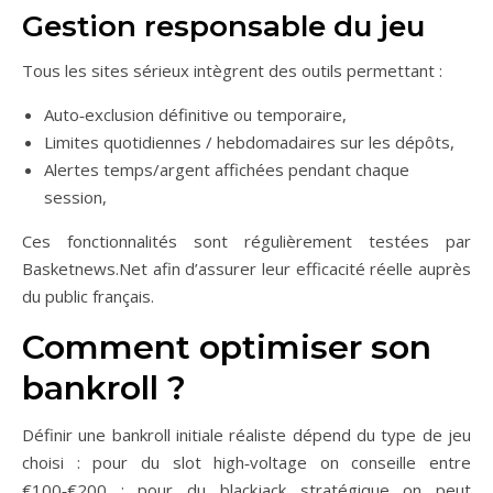
Gestion responsable du jeu
Tous les sites sérieux intègrent des outils permettant :
Auto‑exclusion définitive ou temporaire,
Limites quotidiennes / hebdomadaires sur les dépôts,
Alertes temps/argent affichées pendant chaque
session,
Ces fonctionnalités sont régulièrement testées par
Basketnews.Net afin d’assurer leur efficacité réelle auprès
du public français.
Comment optimiser son
bankroll ?
Définir une bankroll initiale réaliste dépend du type de jeu
choisi : pour du slot high‑voltage on conseille entre
€100‑€200 ; pour du blackjack stratégique on peut