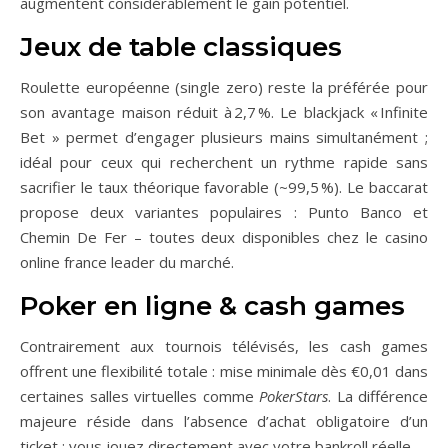
augmentent considérablement le gain potentiel.
Jeux de table classiques
Roulette européenne (single zero) reste la préférée pour
son avantage maison réduit à 2,7 %. Le blackjack « Infinite
Bet » permet d’engager plusieurs mains simultanément ;
idéal pour ceux qui recherchent un rythme rapide sans
sacrifier le taux théorique favorable (~99,5 %). Le baccarat
propose deux variantes populaires : Punto Banco et
Chemin De Fer – toutes deux disponibles chez le casino
online france leader du marché.
Poker en ligne & cash games
Contrairement aux tournois télévisés, les cash games
offrent une flexibilité totale : mise minimale dès €0,01 dans
certaines salles virtuelles comme
PokerStars
. La différence
majeure réside dans l’absence d’achat obligatoire d’un
ticket ; vous jouez directement avec votre bankroll réelle.