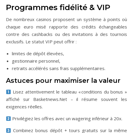
Programmes fidélité & VIP
De nombreux casinos proposent un système à points où
chaque euro misé rapporte des crédits échangeables
contre des cashbacks ou des invitations à des tournois
exclusifs. Le statut VIP peut offrir :
limites de dépôt élevées,
gestionnaire personnel,
retraits accélérés sans frais supplémentaires.
Astuces pour maximiser la valeur
Lisez attentivement le tableau « conditions du bonus »
affiché sur Basketnews.Net – il résume souvent les
exigences réelles.
Privilégiez les offres avec un wagering inférieur à 20x.
Combinez bonus dépôt + tours gratuits sur la même