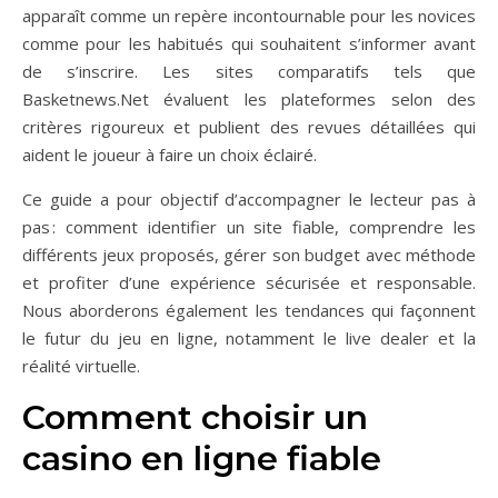
apparaît comme un repère incontournable pour les novices
comme pour les habitués qui souhaitent s’informer avant
de s’inscrire. Les sites comparatifs tels que
Basketnews.Net évaluent les plateformes selon des
critères rigoureux et publient des revues détaillées qui
aident le joueur à faire un choix éclairé.
Ce guide a pour objectif d’accompagner le lecteur pas à
pas : comment identifier un site fiable, comprendre les
différents jeux proposés, gérer son budget avec méthode
et profiter d’une expérience sécurisée et responsable.
Nous aborderons également les tendances qui façonnent
le futur du jeu en ligne, notamment le live dealer et la
réalité virtuelle.
Comment choisir un
casino en ligne fiable