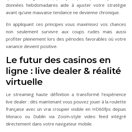
données hebdomadaires aide à ajuster votre stratégie
avant qu’une mauvaise tendance ne devienne chronique.
En appliquant ces principes vous maximisez vos chances
non seulement survivre aux coups rudes mais aussi
profiter pleinement lors des périodes favorables où votre
variance devient positive.
Le futur des casinos en
ligne : live dealer & réalité
virtuelle
Le streaming haute définition a transformé l’expérience
live dealer : dès maintenant vous pouvez jouer à la roulette
française avec un vrai croupier visible en HD60fps depuis
Monaco ou Dublin via Zoom‑style video feed intégré
directement dans votre navigateur mobile.