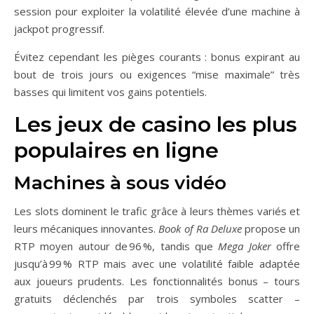
session pour exploiter la volatilité élevée d’une machine à
jackpot progressif.
Évitez cependant les pièges courants : bonus expirant au
bout de trois jours ou exigences “mise maximale” très
basses qui limitent vos gains potentiels.
Les jeux de casino les plus
populaires en ligne
Machines à sous vidéo
Les slots dominent le trafic grâce à leurs thèmes variés et
leurs mécaniques innovantes.
Book of Ra Deluxe
propose un
RTP moyen autour de 96 %, tandis que
Mega Joker
offre
jusqu’à 99 % RTP mais avec une volatilité faible adaptée
aux joueurs prudents. Les fonctionnalités bonus – tours
gratuits déclenchés par trois symboles scatter –