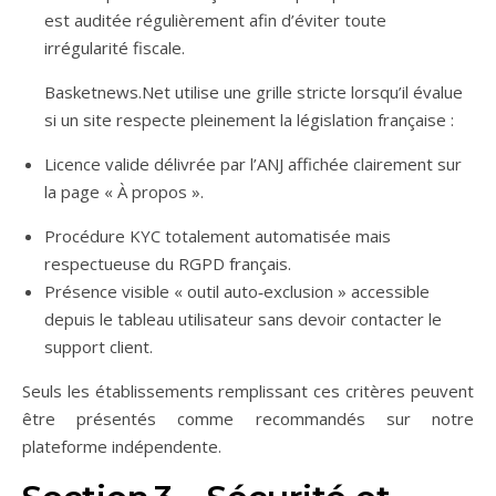
est auditée régulièrement afin d’éviter toute
irrégularité fiscale.
Basketnews.Net utilise une grille stricte lorsqu’il évalue
si un site respecte pleinement la législation française :
Licence valide délivrée par l’ANJ affichée clairement sur
la page « À propos ».
Procédure KYC totalement automatisée mais
respectueuse du RGPD français.
Présence visible « outil auto‑exclusion » accessible
depuis le tableau utilisateur sans devoir contacter le
support client.
Seuls les établissements remplissant ces critères peuvent
être présentés comme recommandés sur notre
plateforme indépendente.