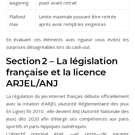
wagering
jouer avant retrait
Plafond
Limite maximale pouvant être retirée
max
après avoir rempli les exigences
En évaluant ces éléments avec rigueur vous évitez les
surprises désagréables lors du cash‑out.
Section 2 – La législation
française et la licence
ARJEL/ANJ
La régulation du jeu internet français débute officiellement
avec la création d’ARJEL (Autorité Réglementaire des Jeux
En Ligne) fin 2010 ; elle devient ANJ (Autorité Nationale des
Jeux) dès 2020 afin d’élargir ses compétences aux paris
sportifs et paris hippiques numériques.
L’objectif principal était —et reste—de garantir