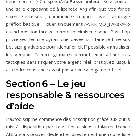
série courte (<25 spins).\n\n
Poker online
Sélectionnez
une salle disposant déjà licencée ANJ afin que vos fonds
soient sécurisés ; commencez toujours avec stratégie
préflop basique ­– jouer uniquement AA‐KK‐QQ‐JJ‐AKs/AKo
quand position tardive permet minimiser risque. Post‑flop
privilégiez lecture dynamique basée sur taille pot versus
bet sizing adverse pour identifier bluff possible.\n\nUtiliser
les versions “démo” gratuites permet enfin affiner vos
tactiques sans risquer votre argent réel ; pratiquez jusqu’à
atteindre constance avant passer au cash game officiel.
Section 6 – Le jeu
responsable & ressources
d’aide
L’autodiscipline commence dès l’inscription grâce aux outils
mis à disposition par tous les casinos titulaires licence
ANJ.\nVous pouvez déclencher directement une procédure