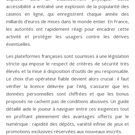
accessibilité a entraîné une explosion de la popularité des
casinos en ligne, qui enregistrent chaque année des
milliards d’euros de mises dans le monde entier. En France,
les autorités ont rapidement réagi pour encadrer cette
activité et protéger les usagers contre les dérives
éventuelles.
Les plateformes françaises sont soumises à une législation
stricte qui impose le respect de critères de sécurité très
élevés et la mise à disposition d’outils de jeu responsable.
Le choix d’un opérateur fiable devient alors crucial : il faut
vérifier la licence délivrée par l’ANJ, s’assurer que les
données personnelles sont chiffrées et que les bonus
proposés ne cachent pas de conditions abusives. Un guide
détaillé aide le joueur à naviguer entre ces exigences tout
en profitant pleinement des avantages offerts par le
numérique : rapidité des dépôts, variété infinie de jeux et
promotions exclusives réservées aux nouveaux inscrits.