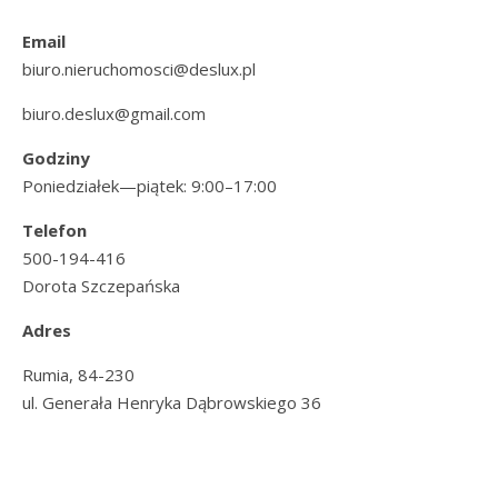
Email
biuro.nieruchomosci@deslux.pl
biuro.deslux@gmail.com
Godziny
Poniedziałek—piątek: 9:00–17:00
Telefon
500-194-416
Dorota Szczepańska
Adres
Rumia, 84-230
ul. Generała Henryka Dąbrowskiego 36