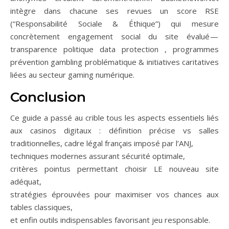
intègre dans chacune ses revues un score RSE
(“Responsabilité Sociale & Éthique”) qui mesure
concrètement engagement social du site évalué —
transparence politique data protection , programmes
prévention gambling problématique & initiatives caritatives
liées au secteur gaming numérique.
Conclusion
Ce guide a passé au crible tous les aspects essentiels liés
aux casinos digitaux : définition précise vs salles
traditionnelles, cadre légal français imposé par l’ANJ,
techniques modernes assurant sécurité optimale,
critères pointus permettant choisir LE nouveau site
adéquat,
stratégies éprouvées pour maximiser vos chances aux
tables classiques,
et enfin outils indispensables favorisant jeu responsable.​