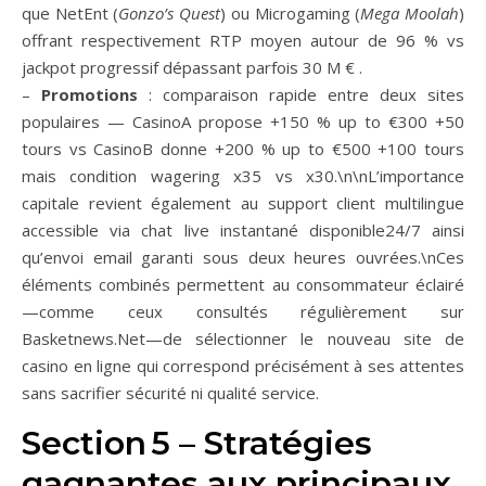
que NetEnt (
Gonzo’s Quest
) ou Microgaming (
Mega Moolah
)
offrant respectivement RTP moyen autour de 96 % vs
jackpot progressif dépassant parfois 30 M € .
–
Promotions
: comparaison rapide entre deux sites
populaires — CasinoA propose +150 % up to €300 +50
tours vs CasinoB donne +200 % up to €500 +100 tours
mais condition wagering x35 vs x30.\n\nL’importance
capitale revient également au support client multilingue
accessible via chat live instantané disponible24/7 ainsi
qu’envoi email garanti sous deux heures ouvrées.\nCes
éléments combinés permettent au consommateur éclairé
—comme ceux consultés régulièrement sur
Basketnews.Net—de sélectionner le nouveau site de
casino en ligne qui correspond précisément à ses attentes
sans sacrifier sécurité ni qualité service.
Section 5 – Stratégies
gagnantes aux principaux