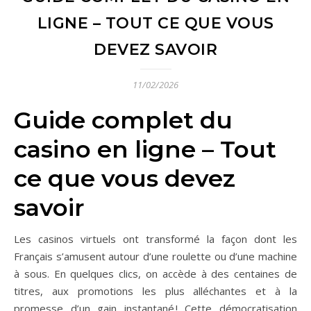
LIGNE – TOUT CE QUE VOUS
DEVEZ SAVOIR
11/02/2026
Guide complet du
casino en ligne – Tout
ce que vous devez
savoir
Les casinos virtuels ont transformé la façon dont les
Français s’amusent autour d’une roulette ou d’une machine
à sous. En quelques clics, on accède à des centaines de
titres, aux promotions les plus alléchantes et à la
promesse d’un gain instantané ! Cette démocratisation