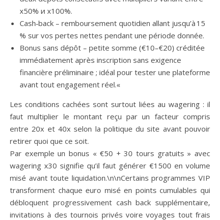
x50% и x100%.
Cash‑back – remboursement quotidien allant jusqu’à 15
% sur vos pertes nettes pendant une période donnée.
Bonus sans dépôt – petite somme (€10–€20) créditée
immédiatement après inscription sans exigence
financière préliminaire ; idéal pour tester une plateforme
avant tout engagement réel.«
Les conditions cachées sont surtout liées au wagering : il
faut multiplier le montant reçu par un facteur compris
entre 20x et 40x selon la politique du site avant pouvoir
retirer quoi que ce soit.
Par exemple un bonus « €50 + 30 tours gratuits » avec
wagering x30 signifie qu’il faut générer €1500 en volume
misé avant toute liquidation.\n\nCertains programmes VIP
transforment chaque euro misé en points cumulables qui
débloquent progressivement cash back supplémentaire,
invitations à des tournois privés voire voyages tout frais