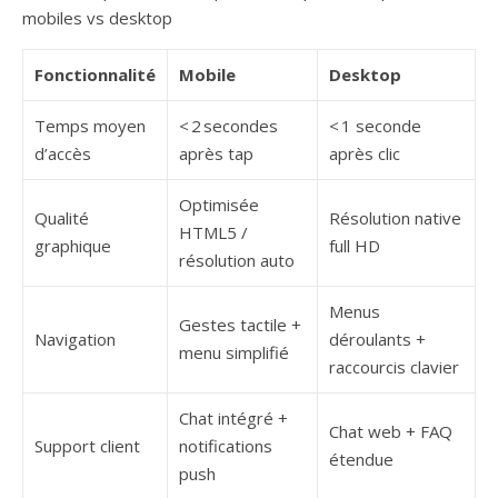
mobiles vs desktop
Fonctionnalité
Mobile
Desktop
Temps moyen
< 2 secondes
< 1 seconde
d’accès
après tap
après clic
Optimisée
Qualité
Résolution native
HTML5 /
graphique
full HD
résolution auto
Menus
Gestes tactile +
Navigation
déroulants +
menu simplifié
raccourcis clavier
Chat intégré +
Chat web + FAQ
Support client
notifications
étendue
push