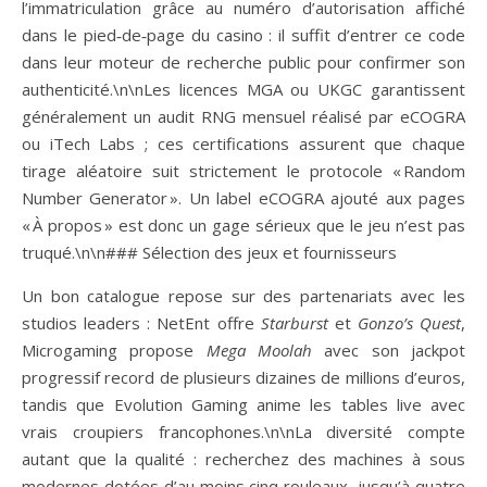
l’immatriculation grâce au numéro d’autorisation affiché
dans le pied‑de‑page du casino : il suffit d’entrer ce code
dans leur moteur de recherche public pour confirmer son
authenticité.\n\nLes licences MGA ou UKGC garantissent
généralement un audit RNG mensuel réalisé par eCOGRA
ou iTech Labs ; ces certifications assurent que chaque
tirage aléatoire suit strictement le protocole « Random
Number Generator ». Un label eCOGRA ajouté aux pages
« À propos » est donc un gage sérieux que le jeu n’est pas
truqué.\n\n### Sélection des jeux et fournisseurs
Un bon catalogue repose sur des partenariats avec les
studios leaders : NetEnt offre
Starburst
et
Gonzo’s Quest
,
Microgaming propose
Mega Moolah
avec son jackpot
progressif record de plusieurs dizaines de millions d’euros,
tandis que Evolution Gaming anime les tables live avec
vrais croupiers francophones.\n\nLa diversité compte
autant que la qualité : recherchez des machines à sous
modernes dotées d’au moins cinq rouleaux, jusqu’à quatre