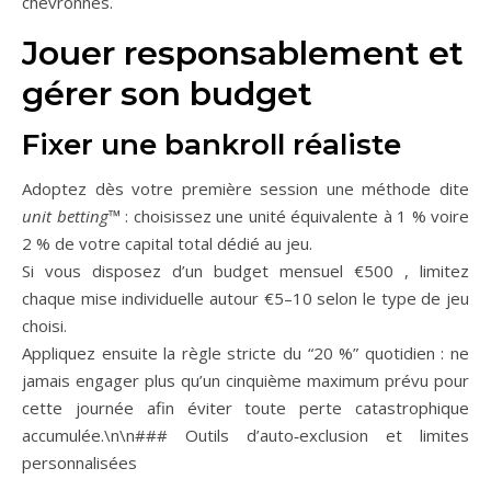
chevronnés.
Jouer responsablement et
gérer son budget
Fixer une bankroll réaliste
Adoptez dès votre première session une méthode dite
unit betting™
: choisissez une unité équivalente à 1 % voire
2 % de votre capital total dédié au jeu.
Si vous disposez d’un budget mensuel €500 , limitez
chaque mise individuelle autour €5–10 selon le type de jeu
choisi.
Appliquez ensuite la règle stricte du “20 %” quotidien : ne
jamais engager plus qu’un cinquième maximum prévu pour
cette journée afin éviter toute perte catastrophique
accumulée.\n\n### Outils d’auto‑exclusion et limites
personnalisées