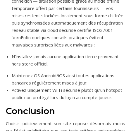
connexion — situation possible grâce au mode offline
temporaire offert par certains fournisseurs — vos
mises restent stockées localement sous forme chiffrée
puis synchronisées automatiquement dès récupération
réseau stable via cloud sécurisé certifié ISO27001
.\n\nEnfin quelques conseils pratiques évitent
mauvaises surprises liées aux malwares :
N’installez jamais aucune application tierce provenant
hors store officiel.
Maintenez OS Android/iOS ainsi toutes applications
bancaires régulièrement mises à jour.
Activez uniquement Wi‑Fi sécurisé plutôt qu’un hotspot
public non protégé lors du login au compte joueur.
Conclusion
Choisir judicieusement son site repose désormais moins
sur l’éclat publicitaire que sur trois critères indiscutables :