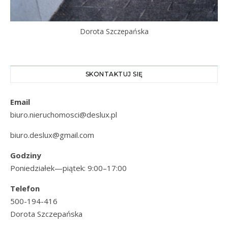
Dorota Szczepańska
SKONTAKTUJ SIĘ
Email
biuro.nieruchomosci@deslux.pl
biuro.deslux@gmail.com
Godziny
Poniedziałek—piątek: 9:00–17:00
Telefon
500-194-416
Dorota Szczepańska