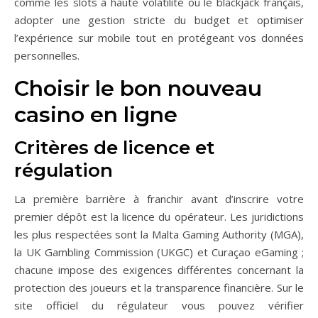
comme les slots à haute volatilité ou le blackjack français,
adopter une gestion stricte du budget et optimiser
l’expérience sur mobile tout en protégeant vos données
personnelles.
Choisir le bon nouveau
casino en ligne
Critères de licence et
régulation
La première barrière à franchir avant d’inscrire votre
premier dépôt est la licence du opérateur. Les juridictions
les plus respectées sont la Malta Gaming Authority (MGA),
la UK Gambling Commission (UKGC) et Curaçao eGaming ;
chacune impose des exigences différentes concernant la
protection des joueurs et la transparence financière. Sur le
site officiel du régulateur vous pouvez vérifier