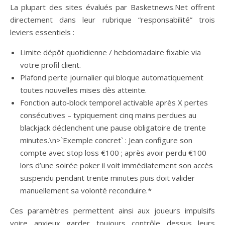
La plupart des sites évalués par Basketnews.Net offrent
directement dans leur rubrique “responsabilité” trois
leviers essentiels :
Limite dépôt quotidienne / hebdomadaire fixable via
votre profil client.
Plafond perte journalier qui bloque automatiquement
toutes nouvelles mises dès atteinte.
Fonction auto‑block temporel activable après X pertes
consécutives – typiquement cinq mains perdues au
blackjack déclenchent une pause obligatoire de trente
minutes.\n>`Exemple concret` : Jean configure son
compte avec stop loss €100 ; après avoir perdu €100
lors d’une soirée poker il voit immédiatement son accès
suspendu pendant trente minutes puis doit valider
manuellement sa volonté reconduire.*
Ces paramètres permettent ainsi aux joueurs impulsifs
voire anxieux garder toujours contrôle dessus leurs