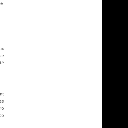
hé
ux
que
té
nt
es
ro
co