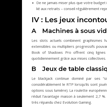
De ne jamais miser plus que votre budget in
lié aux retraits – conseil régulièrement r
IV : Les jeux incont
A Machines à sous vi
Les slots actuels combinent graphismes h
extensibles ou multipliers progressifs pouvant
Book of Shadows Pro offrent cinq lignes 
quotidiennement grâce aux mises collectives.
B Jeux de table classi
Le blackjack continue dominé par ses “
considérablement le RTP lorsqu’ils sont jou
options sous lumière). La roulette européenn
réduit l’avantage maison à seulement 2,7 %.
très répandu chez Evolution Gaming.