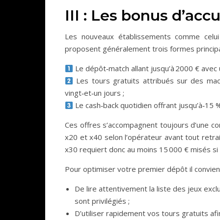
III : Les bonus d’acc
Les nouveaux établissements comme celui
proposent généralement trois formes principa
Le dépôt‑match allant jusqu’à 2000 € avec un
Les tours gratuits attribués sur des mac
vingt‑et‑un jours ;
Le cash‑back quotidien offrant jusqu’à‑15 
Ces offres s’accompagnent toujours d’une cond
x20 et x40 selon l’opérateur avant tout ret
x30 requiert donc au moins 15 000 € misés s
Pour optimiser votre premier dépôt il convien
De lire attentivement la liste des jeux ex
sont privilégiés ;
D’utiliser rapidement vos tours gratuits afi