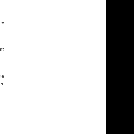
ne
nt
tre
ec