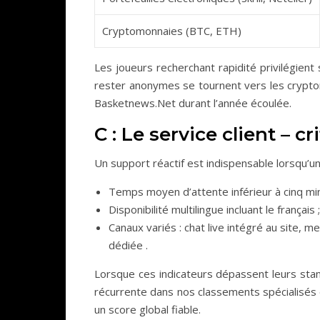
Cryptomonnaies (BTC, ETH)
Les joueurs recherchant rapidité privilégient
rester anonymes se tournent vers les crypt
Basketnews.Net durant l’année écoulée.
C : Le service client – c
Un support réactif est indispensable lorsqu’u
Temps moyen d’attente inférieur à cinq min
Disponibilité multilingue incluant le français ;
Canaux variés : chat live intégré au site,
dédiée .
Lorsque ces indicateurs dépassent leurs stan
récurrente dans nos classements spécialisés 
un score global fiable.