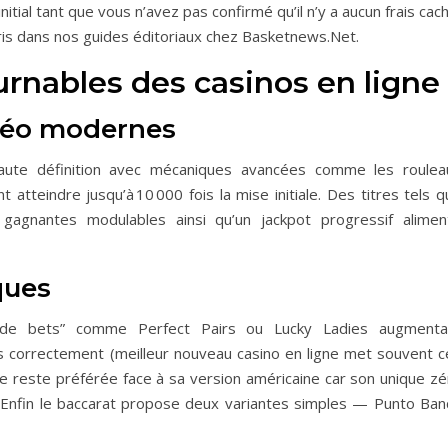
itial tant que vous n’avez pas confirmé qu’il n’y a aucun frais cac
epris dans nos guides éditoriaux chez Basketnews.Net.
ournables des casinos en ligne
déo modernes
aute définition avec mécaniques avancées comme les roulea
 atteindre jusqu’à 10 000 fois la mise initiale. Des titres tels 
gagnantes modulables ainsi qu’un jackpot progressif alimen
ques
side bets” comme Perfect Pairs ou Lucky Ladies augmenta
és correctement (meilleur nouveau casino en ligne met souvent c
e reste préférée face à sa version américaine car son unique zé
 Enfin le baccarat propose deux variantes simples — Punto Ban