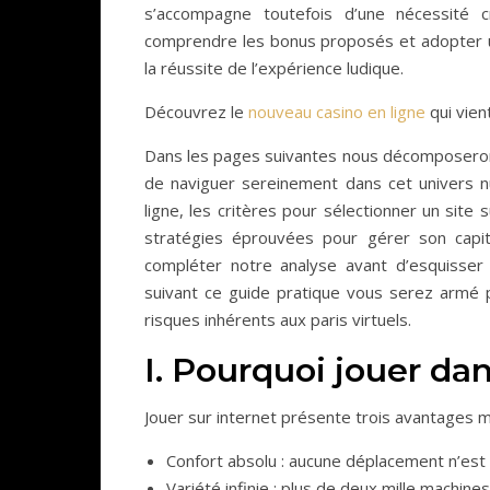
s’accompagne toutefois d’une nécessité c
comprendre les bonus proposés et adopter un
la réussite de l’expérience ludique.
Découvrez le
nouveau casino en ligne
qui vient
Dans les pages suivantes nous décomposeron
de naviguer sereinement dans cet univers 
ligne, les critères pour sélectionner un site 
stratégies éprouvées pour gérer son capit
compléter notre analyse avant d’esquisser
suivant ce guide pratique vous serez armé p
risques inhérents aux paris virtuels.
I. Pourquoi jouer dan
Jouer sur internet présente trois avantages m
Confort absolu : aucune déplacement n’est r
Variété infinie : plus de deux mille machin