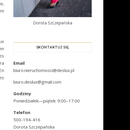
e,
nt
Dorota Szczepańska
ux
SKONTAKTUJ SIĘ
en
des
Email
ra
biuro.nieruchomosci@deslux.pl
En
es
biuro.deslux@gmail.com
Godziny
Poniedziałek—piątek: 9:00–17:00
Telefon
500-194-416
Dorota Szczepańska